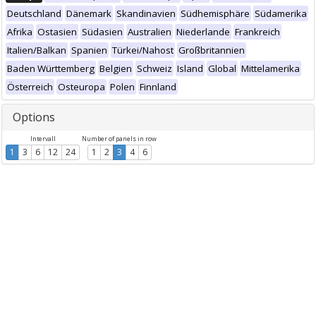
Deutschland
Dänemark
Skandinavien
Südhemisphäre
Südamerika
Afrika
Ostasien
Südasien
Australien
Niederlande
Frankreich
Italien/Balkan
Spanien
Türkei/Nahost
Großbritannien
Baden Württemberg
Belgien
Schweiz
Island
Global
Mittelamerika
Österreich
Osteuropa
Polen
Finnland
Options
Intervall
Number of panels in row
1
3
6
12
24
1
2
3
4
6