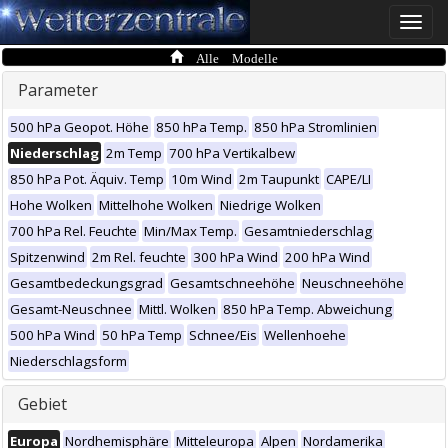
Toggle
naviga
Alle Modelle
Parameter
500 hPa Geopot. Höhe
850 hPa Temp.
850 hPa Stromlinien
Niederschlag
2m Temp
700 hPa Vertikalbew
850 hPa Pot. Äquiv. Temp
10m Wind
2m Taupunkt
CAPE/LI
Hohe Wolken
Mittelhohe Wolken
Niedrige Wolken
700 hPa Rel. Feuchte
Min/Max Temp.
Gesamtniederschlag
Spitzenwind
2m Rel. feuchte
300 hPa Wind
200 hPa Wind
Gesamtbedeckungsgrad
Gesamtschneehöhe
Neuschneehöhe
Gesamt-Neuschnee
Mittl. Wolken
850 hPa Temp. Abweichung
500 hPa Wind
50 hPa Temp
Schnee/Eis
Wellenhoehe
Niederschlagsform
Gebiet
Europa
Nordhemisphäre
Mitteleuropa
Alpen
Nordamerika