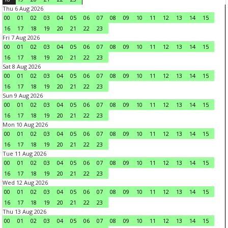
Thu 6 Aug 2026
00
01
02
03
04
05
06
07
08
09
10
11
12
13
14
15
16
17
18
19
20
21
22
23
Fri 7 Aug 2026
00
01
02
03
04
05
06
07
08
09
10
11
12
13
14
15
16
17
18
19
20
21
22
23
Sat 8 Aug 2026
00
01
02
03
04
05
06
07
08
09
10
11
12
13
14
15
16
17
18
19
20
21
22
23
Sun 9 Aug 2026
00
01
02
03
04
05
06
07
08
09
10
11
12
13
14
15
16
17
18
19
20
21
22
23
Mon 10 Aug 2026
00
01
02
03
04
05
06
07
08
09
10
11
12
13
14
15
16
17
18
19
20
21
22
23
Tue 11 Aug 2026
00
01
02
03
04
05
06
07
08
09
10
11
12
13
14
15
16
17
18
19
20
21
22
23
Wed 12 Aug 2026
00
01
02
03
04
05
06
07
08
09
10
11
12
13
14
15
16
17
18
19
20
21
22
23
Thu 13 Aug 2026
00
01
02
03
04
05
06
07
08
09
10
11
12
13
14
15