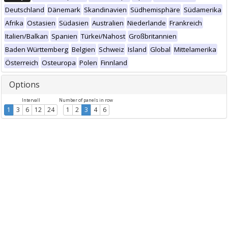
Deutschland
Dänemark
Skandinavien
Südhemisphäre
Südamerika
Afrika
Ostasien
Südasien
Australien
Niederlande
Frankreich
Italien/Balkan
Spanien
Türkei/Nahost
Großbritannien
Baden Württemberg
Belgien
Schweiz
Island
Global
Mittelamerika
Österreich
Osteuropa
Polen
Finnland
Options
Intervall
Number of panels in row
1
3
6
12
24
1
2
3
4
6