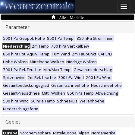
Toggle
naviga
Alle Modelle
Parameter
500 hPa Geopot. Höhe
850 hPa Temp.
850 hPa Stromlinien
Niederschlag
2m Temp
700 hPa Vertikalbew
850 hPa Pot. Äquiv. Temp
10m Wind
2m Taupunkt
CAPE/LI
Hohe Wolken
Mittelhohe Wolken
Niedrige Wolken
700 hPa Rel. Feuchte
Min/Max Temp.
Gesamtniederschlag
Spitzenwind
2m Rel. feuchte
300 hPa Wind
200 hPa Wind
Gesamtbedeckungsgrad
Gesamtschneehöhe
Neuschneehöhe
Gesamt-Neuschnee
Mittl. Wolken
850 hPa Temp. Abweichung
500 hPa Wind
50 hPa Temp
Schnee/Eis
Wellenhoehe
Niederschlagsform
Gebiet
Europa
Nordhemisphäre
Mitteleuropa
Alpen
Nordamerika