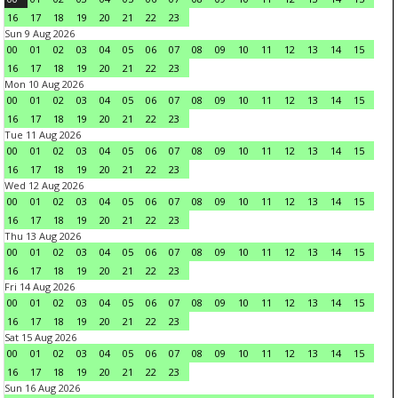
16
17
18
19
20
21
22
23
Sun 9 Aug 2026
00
01
02
03
04
05
06
07
08
09
10
11
12
13
14
15
16
17
18
19
20
21
22
23
Mon 10 Aug 2026
00
01
02
03
04
05
06
07
08
09
10
11
12
13
14
15
16
17
18
19
20
21
22
23
Tue 11 Aug 2026
00
01
02
03
04
05
06
07
08
09
10
11
12
13
14
15
16
17
18
19
20
21
22
23
Wed 12 Aug 2026
00
01
02
03
04
05
06
07
08
09
10
11
12
13
14
15
16
17
18
19
20
21
22
23
Thu 13 Aug 2026
00
01
02
03
04
05
06
07
08
09
10
11
12
13
14
15
16
17
18
19
20
21
22
23
Fri 14 Aug 2026
00
01
02
03
04
05
06
07
08
09
10
11
12
13
14
15
16
17
18
19
20
21
22
23
Sat 15 Aug 2026
00
01
02
03
04
05
06
07
08
09
10
11
12
13
14
15
16
17
18
19
20
21
22
23
Sun 16 Aug 2026