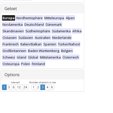
Gebiet
Europa
Nordhemisphäre
Mitteleuropa
Alpen
Nordamerika
Deutschland
Dänemark
Skandinavien
Südhemisphäre
Südamerika
Afrika
Ostasien
Südasien
Australien
Niederlande
Frankreich
Italien/Balkan
Spanien
Türkei/Nahost
Großbritannien
Baden Württemberg
Belgien
Schweiz
Island
Global
Mittelamerika
Österreich
Osteuropa
Polen
Finnland
Options
Intervall
Number of panels in row
1
3
6
12
24
1
2
3
4
6