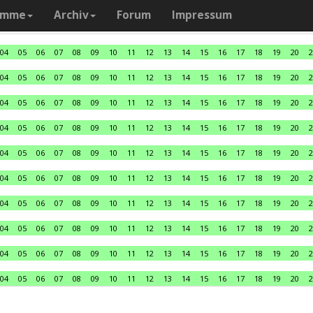
amme
Archiv
Forum
Impressum
04
05
06
07
08
09
10
11
12
13
14
15
16
17
18
19
20
2
04
05
06
07
08
09
10
11
12
13
14
15
16
17
18
19
20
2
04
05
06
07
08
09
10
11
12
13
14
15
16
17
18
19
20
2
04
05
06
07
08
09
10
11
12
13
14
15
16
17
18
19
20
2
04
05
06
07
08
09
10
11
12
13
14
15
16
17
18
19
20
2
04
05
06
07
08
09
10
11
12
13
14
15
16
17
18
19
20
2
04
05
06
07
08
09
10
11
12
13
14
15
16
17
18
19
20
2
04
05
06
07
08
09
10
11
12
13
14
15
16
17
18
19
20
2
04
05
06
07
08
09
10
11
12
13
14
15
16
17
18
19
20
2
04
05
06
07
08
09
10
11
12
13
14
15
16
17
18
19
20
2