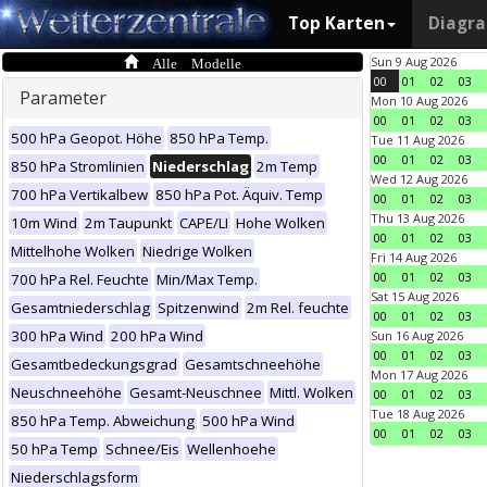
Top Karten
Diagr
Alle Modelle
Sun 9 Aug 2026
00
01
02
03
Parameter
Mon 10 Aug 2026
00
01
02
03
500 hPa Geopot. Höhe
850 hPa Temp.
Tue 11 Aug 2026
00
01
02
03
850 hPa Stromlinien
Niederschlag
2m Temp
Wed 12 Aug 2026
700 hPa Vertikalbew
850 hPa Pot. Äquiv. Temp
00
01
02
03
Thu 13 Aug 2026
10m Wind
2m Taupunkt
CAPE/LI
Hohe Wolken
00
01
02
03
Mittelhohe Wolken
Niedrige Wolken
Fri 14 Aug 2026
00
01
02
03
700 hPa Rel. Feuchte
Min/Max Temp.
Sat 15 Aug 2026
Gesamtniederschlag
Spitzenwind
2m Rel. feuchte
00
01
02
03
300 hPa Wind
200 hPa Wind
Sun 16 Aug 2026
00
01
02
03
Gesamtbedeckungsgrad
Gesamtschneehöhe
Mon 17 Aug 2026
Neuschneehöhe
Gesamt-Neuschnee
Mittl. Wolken
00
01
02
03
Tue 18 Aug 2026
850 hPa Temp. Abweichung
500 hPa Wind
00
01
02
03
50 hPa Temp
Schnee/Eis
Wellenhoehe
Niederschlagsform