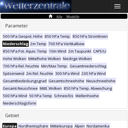
Toggle
naviga
Alle Modelle
Parameter
500 hPa Geopot. Höhe
850 hPa Temp.
850 hPa Stromlinien
Niederschlag
2m Temp
700 hPa Vertikalbew
850 hPa Pot. Äquiv. Temp
10m Wind
2m Taupunkt
CAPE/LI
Hohe Wolken
Mittelhohe Wolken
Niedrige Wolken
700 hPa Rel. Feuchte
Min/Max Temp.
Gesamtniederschlag
Spitzenwind
2m Rel. feuchte
300 hPa Wind
200 hPa Wind
Gesamtbedeckungsgrad
Gesamtschneehöhe
Neuschneehöhe
Gesamt-Neuschnee
Mittl. Wolken
850 hPa Temp. Abweichung
500 hPa Wind
50 hPa Temp
Schnee/Eis
Wellenhoehe
Niederschlagsform
Gebiet
Europa
Nordhemisphäre
Mitteleuropa
Alpen
Nordamerika