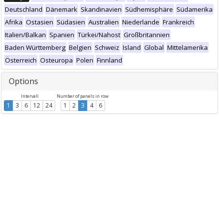
Deutschland
Dänemark
Skandinavien
Südhemisphäre
Südamerika
Afrika
Ostasien
Südasien
Australien
Niederlande
Frankreich
Italien/Balkan
Spanien
Türkei/Nahost
Großbritannien
Baden Württemberg
Belgien
Schweiz
Island
Global
Mittelamerika
Österreich
Osteuropa
Polen
Finnland
Options
Intervall
Number of panels in row
1
3
6
12
24
1
2
3
4
6