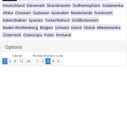
Deutschland
Dänemark
Skandinavien
Südhemisphäre
Südamerika
Afrika
Ostasien
Südasien
Australien
Niederlande
Frankreich
Italien/Balkan
Spanien
Türkei/Nahost
Großbritannien
Baden Württemberg
Belgien
Schweiz
Island
Global
Mittelamerika
Österreich
Osteuropa
Polen
Finnland
Options
Intervall
Number of panels in row
1
3
6
12
24
1
2
3
4
6