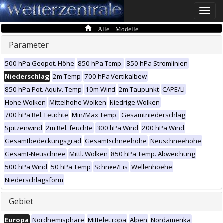
Toggle
naviga
Alle Modelle
Parameter
500 hPa Geopot. Höhe
850 hPa Temp.
850 hPa Stromlinien
Niederschlag
2m Temp
700 hPa Vertikalbew
850 hPa Pot. Äquiv. Temp
10m Wind
2m Taupunkt
CAPE/LI
Hohe Wolken
Mittelhohe Wolken
Niedrige Wolken
700 hPa Rel. Feuchte
Min/Max Temp.
Gesamtniederschlag
Spitzenwind
2m Rel. feuchte
300 hPa Wind
200 hPa Wind
Gesamtbedeckungsgrad
Gesamtschneehöhe
Neuschneehöhe
Gesamt-Neuschnee
Mittl. Wolken
850 hPa Temp. Abweichung
500 hPa Wind
50 hPa Temp
Schnee/Eis
Wellenhoehe
Niederschlagsform
Gebiet
Europa
Nordhemisphäre
Mitteleuropa
Alpen
Nordamerika