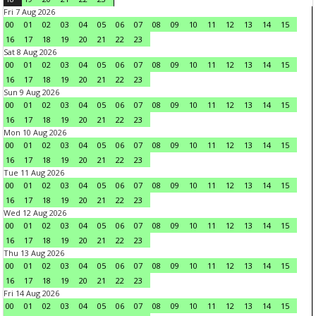
Fri 7 Aug 2026
00
01
02
03
04
05
06
07
08
09
10
11
12
13
14
15
16
17
18
19
20
21
22
23
Sat 8 Aug 2026
00
01
02
03
04
05
06
07
08
09
10
11
12
13
14
15
16
17
18
19
20
21
22
23
Sun 9 Aug 2026
00
01
02
03
04
05
06
07
08
09
10
11
12
13
14
15
16
17
18
19
20
21
22
23
Mon 10 Aug 2026
00
01
02
03
04
05
06
07
08
09
10
11
12
13
14
15
16
17
18
19
20
21
22
23
Tue 11 Aug 2026
00
01
02
03
04
05
06
07
08
09
10
11
12
13
14
15
16
17
18
19
20
21
22
23
Wed 12 Aug 2026
00
01
02
03
04
05
06
07
08
09
10
11
12
13
14
15
16
17
18
19
20
21
22
23
Thu 13 Aug 2026
00
01
02
03
04
05
06
07
08
09
10
11
12
13
14
15
16
17
18
19
20
21
22
23
Fri 14 Aug 2026
00
01
02
03
04
05
06
07
08
09
10
11
12
13
14
15