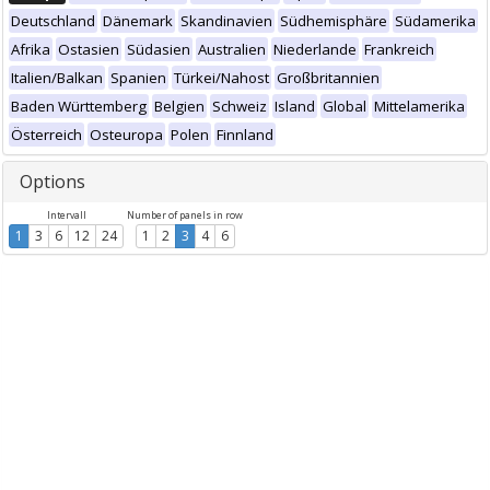
Deutschland
Dänemark
Skandinavien
Südhemisphäre
Südamerika
Afrika
Ostasien
Südasien
Australien
Niederlande
Frankreich
Italien/Balkan
Spanien
Türkei/Nahost
Großbritannien
Baden Württemberg
Belgien
Schweiz
Island
Global
Mittelamerika
Österreich
Osteuropa
Polen
Finnland
Options
Intervall
Number of panels in row
1
3
6
12
24
1
2
3
4
6