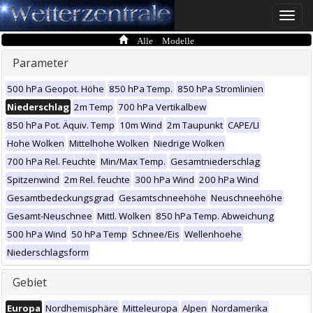
Toggle
naviga
Alle Modelle
Parameter
500 hPa Geopot. Höhe
850 hPa Temp.
850 hPa Stromlinien
Niederschlag
2m Temp
700 hPa Vertikalbew
850 hPa Pot. Äquiv. Temp
10m Wind
2m Taupunkt
CAPE/LI
Hohe Wolken
Mittelhohe Wolken
Niedrige Wolken
700 hPa Rel. Feuchte
Min/Max Temp.
Gesamtniederschlag
Spitzenwind
2m Rel. feuchte
300 hPa Wind
200 hPa Wind
Gesamtbedeckungsgrad
Gesamtschneehöhe
Neuschneehöhe
Gesamt-Neuschnee
Mittl. Wolken
850 hPa Temp. Abweichung
500 hPa Wind
50 hPa Temp
Schnee/Eis
Wellenhoehe
Niederschlagsform
Gebiet
Europa
Nordhemisphäre
Mitteleuropa
Alpen
Nordamerika