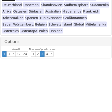
Deutschland
Dänemark
Skandinavien
Südhemisphäre
Südamerika
Afrika
Ostasien
Südasien
Australien
Niederlande
Frankreich
Italien/Balkan
Spanien
Türkei/Nahost
Großbritannien
Baden Württemberg
Belgien
Schweiz
Island
Global
Mittelamerika
Österreich
Osteuropa
Polen
Finnland
Options
Intervall
Number of panels in row
1
3
6
12
24
1
2
3
4
6