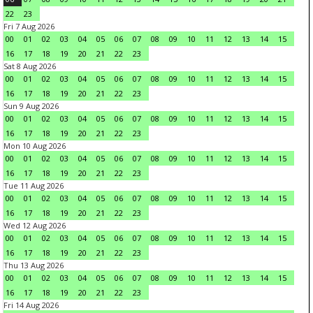
22
23
Fri 7 Aug 2026
00
01
02
03
04
05
06
07
08
09
10
11
12
13
14
15
16
17
18
19
20
21
22
23
Sat 8 Aug 2026
00
01
02
03
04
05
06
07
08
09
10
11
12
13
14
15
16
17
18
19
20
21
22
23
Sun 9 Aug 2026
00
01
02
03
04
05
06
07
08
09
10
11
12
13
14
15
16
17
18
19
20
21
22
23
Mon 10 Aug 2026
00
01
02
03
04
05
06
07
08
09
10
11
12
13
14
15
16
17
18
19
20
21
22
23
Tue 11 Aug 2026
00
01
02
03
04
05
06
07
08
09
10
11
12
13
14
15
16
17
18
19
20
21
22
23
Wed 12 Aug 2026
00
01
02
03
04
05
06
07
08
09
10
11
12
13
14
15
16
17
18
19
20
21
22
23
Thu 13 Aug 2026
00
01
02
03
04
05
06
07
08
09
10
11
12
13
14
15
16
17
18
19
20
21
22
23
Fri 14 Aug 2026