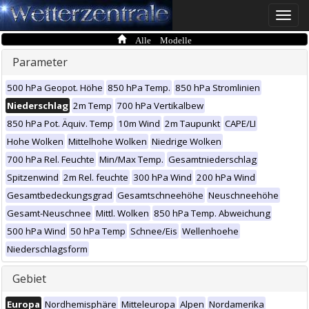
Toggle
naviga
Alle Modelle
Parameter
500 hPa Geopot. Höhe
850 hPa Temp.
850 hPa Stromlinien
Niederschlag
2m Temp
700 hPa Vertikalbew
850 hPa Pot. Äquiv. Temp
10m Wind
2m Taupunkt
CAPE/LI
Hohe Wolken
Mittelhohe Wolken
Niedrige Wolken
700 hPa Rel. Feuchte
Min/Max Temp.
Gesamtniederschlag
Spitzenwind
2m Rel. feuchte
300 hPa Wind
200 hPa Wind
Gesamtbedeckungsgrad
Gesamtschneehöhe
Neuschneehöhe
Gesamt-Neuschnee
Mittl. Wolken
850 hPa Temp. Abweichung
500 hPa Wind
50 hPa Temp
Schnee/Eis
Wellenhoehe
Niederschlagsform
Gebiet
Europa
Nordhemisphäre
Mitteleuropa
Alpen
Nordamerika