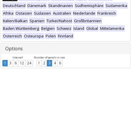
Deutschland
Dänemark
Skandinavien
Südhemisphäre
Südamerika
Afrika
Ostasien
Südasien
Australien
Niederlande
Frankreich
Italien/Balkan
Spanien
Türkei/Nahost
Großbritannien
Baden Württemberg
Belgien
Schweiz
Island
Global
Mittelamerika
Österreich
Osteuropa
Polen
Finnland
Options
Intervall
Number of panels in row
1
3
6
12
24
1
2
3
4
6