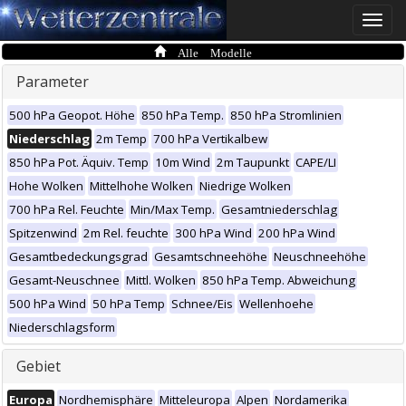
Toggle
naviga
Alle Modelle
Parameter
500 hPa Geopot. Höhe
850 hPa Temp.
850 hPa Stromlinien
Niederschlag
2m Temp
700 hPa Vertikalbew
850 hPa Pot. Äquiv. Temp
10m Wind
2m Taupunkt
CAPE/LI
Hohe Wolken
Mittelhohe Wolken
Niedrige Wolken
700 hPa Rel. Feuchte
Min/Max Temp.
Gesamtniederschlag
Spitzenwind
2m Rel. feuchte
300 hPa Wind
200 hPa Wind
Gesamtbedeckungsgrad
Gesamtschneehöhe
Neuschneehöhe
Gesamt-Neuschnee
Mittl. Wolken
850 hPa Temp. Abweichung
500 hPa Wind
50 hPa Temp
Schnee/Eis
Wellenhoehe
Niederschlagsform
Gebiet
Europa
Nordhemisphäre
Mitteleuropa
Alpen
Nordamerika