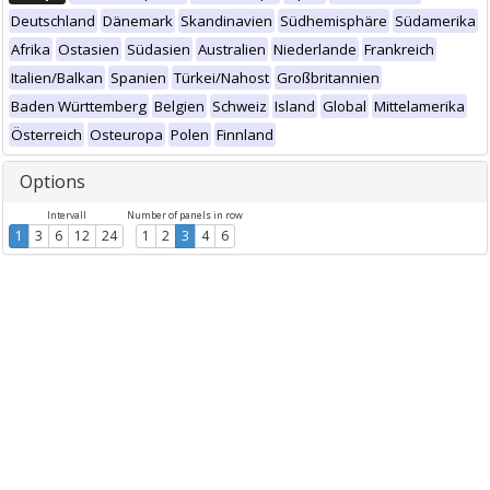
Deutschland
Dänemark
Skandinavien
Südhemisphäre
Südamerika
Afrika
Ostasien
Südasien
Australien
Niederlande
Frankreich
Italien/Balkan
Spanien
Türkei/Nahost
Großbritannien
Baden Württemberg
Belgien
Schweiz
Island
Global
Mittelamerika
Österreich
Osteuropa
Polen
Finnland
Options
Intervall
Number of panels in row
1
3
6
12
24
1
2
3
4
6