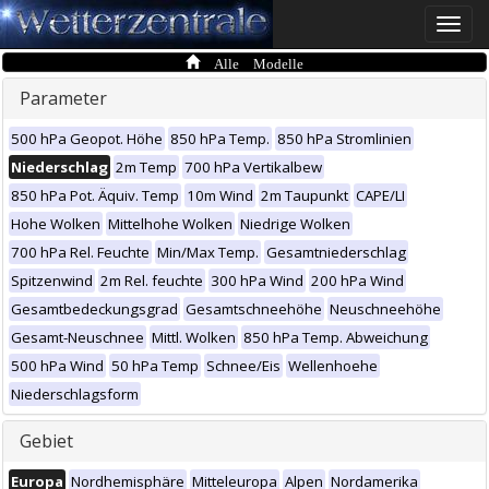
Toggle
naviga
Alle Modelle
Parameter
500 hPa Geopot. Höhe
850 hPa Temp.
850 hPa Stromlinien
Niederschlag
2m Temp
700 hPa Vertikalbew
850 hPa Pot. Äquiv. Temp
10m Wind
2m Taupunkt
CAPE/LI
Hohe Wolken
Mittelhohe Wolken
Niedrige Wolken
700 hPa Rel. Feuchte
Min/Max Temp.
Gesamtniederschlag
Spitzenwind
2m Rel. feuchte
300 hPa Wind
200 hPa Wind
Gesamtbedeckungsgrad
Gesamtschneehöhe
Neuschneehöhe
Gesamt-Neuschnee
Mittl. Wolken
850 hPa Temp. Abweichung
500 hPa Wind
50 hPa Temp
Schnee/Eis
Wellenhoehe
Niederschlagsform
Gebiet
Europa
Nordhemisphäre
Mitteleuropa
Alpen
Nordamerika