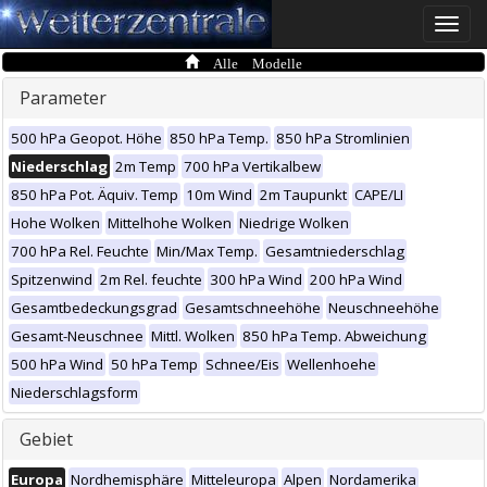
Toggle
naviga
Alle Modelle
Parameter
500 hPa Geopot. Höhe
850 hPa Temp.
850 hPa Stromlinien
Niederschlag
2m Temp
700 hPa Vertikalbew
850 hPa Pot. Äquiv. Temp
10m Wind
2m Taupunkt
CAPE/LI
Hohe Wolken
Mittelhohe Wolken
Niedrige Wolken
700 hPa Rel. Feuchte
Min/Max Temp.
Gesamtniederschlag
Spitzenwind
2m Rel. feuchte
300 hPa Wind
200 hPa Wind
Gesamtbedeckungsgrad
Gesamtschneehöhe
Neuschneehöhe
Gesamt-Neuschnee
Mittl. Wolken
850 hPa Temp. Abweichung
500 hPa Wind
50 hPa Temp
Schnee/Eis
Wellenhoehe
Niederschlagsform
Gebiet
Europa
Nordhemisphäre
Mitteleuropa
Alpen
Nordamerika