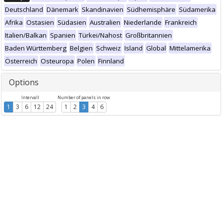
Deutschland
Dänemark
Skandinavien
Südhemisphäre
Südamerika
Afrika
Ostasien
Südasien
Australien
Niederlande
Frankreich
Italien/Balkan
Spanien
Türkei/Nahost
Großbritannien
Baden Württemberg
Belgien
Schweiz
Island
Global
Mittelamerika
Österreich
Osteuropa
Polen
Finnland
Options
Intervall
Number of panels in row
1
3
6
12
24
1
2
3
4
6