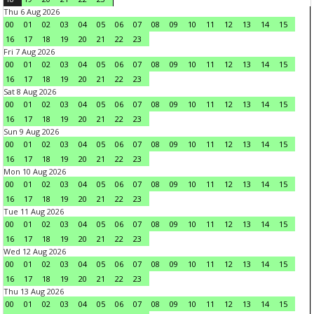
Thu 6 Aug 2026
00
01
02
03
04
05
06
07
08
09
10
11
12
13
14
15
16
17
18
19
20
21
22
23
Fri 7 Aug 2026
00
01
02
03
04
05
06
07
08
09
10
11
12
13
14
15
16
17
18
19
20
21
22
23
Sat 8 Aug 2026
00
01
02
03
04
05
06
07
08
09
10
11
12
13
14
15
16
17
18
19
20
21
22
23
Sun 9 Aug 2026
00
01
02
03
04
05
06
07
08
09
10
11
12
13
14
15
16
17
18
19
20
21
22
23
Mon 10 Aug 2026
00
01
02
03
04
05
06
07
08
09
10
11
12
13
14
15
16
17
18
19
20
21
22
23
Tue 11 Aug 2026
00
01
02
03
04
05
06
07
08
09
10
11
12
13
14
15
16
17
18
19
20
21
22
23
Wed 12 Aug 2026
00
01
02
03
04
05
06
07
08
09
10
11
12
13
14
15
16
17
18
19
20
21
22
23
Thu 13 Aug 2026
00
01
02
03
04
05
06
07
08
09
10
11
12
13
14
15