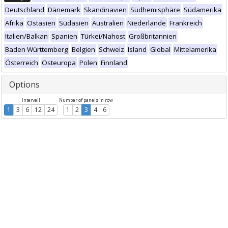
Deutschland
Dänemark
Skandinavien
Südhemisphäre
Südamerika
Afrika
Ostasien
Südasien
Australien
Niederlande
Frankreich
Italien/Balkan
Spanien
Türkei/Nahost
Großbritannien
Baden Württemberg
Belgien
Schweiz
Island
Global
Mittelamerika
Österreich
Osteuropa
Polen
Finnland
Options
Intervall
Number of panels in row
1
3
6
12
24
1
2
3
4
6