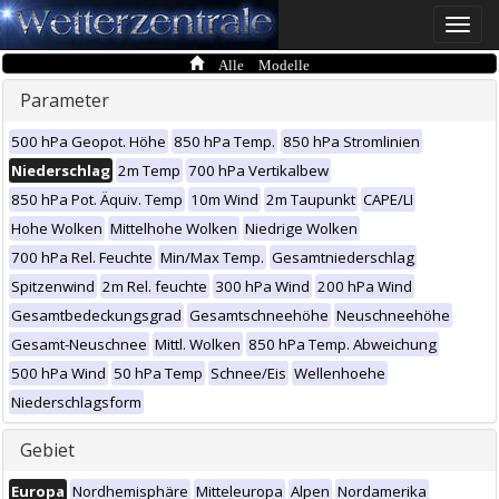
Toggle
naviga
Alle Modelle
Parameter
500 hPa Geopot. Höhe
850 hPa Temp.
850 hPa Stromlinien
Niederschlag
2m Temp
700 hPa Vertikalbew
850 hPa Pot. Äquiv. Temp
10m Wind
2m Taupunkt
CAPE/LI
Hohe Wolken
Mittelhohe Wolken
Niedrige Wolken
700 hPa Rel. Feuchte
Min/Max Temp.
Gesamtniederschlag
Spitzenwind
2m Rel. feuchte
300 hPa Wind
200 hPa Wind
Gesamtbedeckungsgrad
Gesamtschneehöhe
Neuschneehöhe
Gesamt-Neuschnee
Mittl. Wolken
850 hPa Temp. Abweichung
500 hPa Wind
50 hPa Temp
Schnee/Eis
Wellenhoehe
Niederschlagsform
Gebiet
Europa
Nordhemisphäre
Mitteleuropa
Alpen
Nordamerika