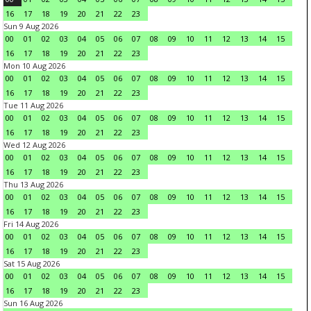
16
17
18
19
20
21
22
23
Sun 9 Aug 2026
00
01
02
03
04
05
06
07
08
09
10
11
12
13
14
15
16
17
18
19
20
21
22
23
Mon 10 Aug 2026
00
01
02
03
04
05
06
07
08
09
10
11
12
13
14
15
16
17
18
19
20
21
22
23
Tue 11 Aug 2026
00
01
02
03
04
05
06
07
08
09
10
11
12
13
14
15
16
17
18
19
20
21
22
23
Wed 12 Aug 2026
00
01
02
03
04
05
06
07
08
09
10
11
12
13
14
15
16
17
18
19
20
21
22
23
Thu 13 Aug 2026
00
01
02
03
04
05
06
07
08
09
10
11
12
13
14
15
16
17
18
19
20
21
22
23
Fri 14 Aug 2026
00
01
02
03
04
05
06
07
08
09
10
11
12
13
14
15
16
17
18
19
20
21
22
23
Sat 15 Aug 2026
00
01
02
03
04
05
06
07
08
09
10
11
12
13
14
15
16
17
18
19
20
21
22
23
Sun 16 Aug 2026