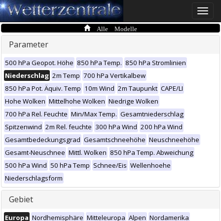
Toggle
naviga
Alle Modelle
Parameter
500 hPa Geopot. Höhe
850 hPa Temp.
850 hPa Stromlinien
Niederschlag
2m Temp
700 hPa Vertikalbew
850 hPa Pot. Äquiv. Temp
10m Wind
2m Taupunkt
CAPE/LI
Hohe Wolken
Mittelhohe Wolken
Niedrige Wolken
700 hPa Rel. Feuchte
Min/Max Temp.
Gesamtniederschlag
Spitzenwind
2m Rel. feuchte
300 hPa Wind
200 hPa Wind
Gesamtbedeckungsgrad
Gesamtschneehöhe
Neuschneehöhe
Gesamt-Neuschnee
Mittl. Wolken
850 hPa Temp. Abweichung
500 hPa Wind
50 hPa Temp
Schnee/Eis
Wellenhoehe
Niederschlagsform
Gebiet
Europa
Nordhemisphäre
Mitteleuropa
Alpen
Nordamerika