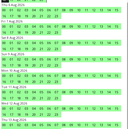
Thu 6 Aug 2026
00
01
02
03
04
05
06
07
08
09
10
11
12
13
14
15
16
17
18
19
20
21
22
23
Fri 7 Aug 2026
00
01
02
03
04
05
06
07
08
09
10
11
12
13
14
15
16
17
18
19
20
21
22
23
Sat 8 Aug 2026
00
01
02
03
04
05
06
07
08
09
10
11
12
13
14
15
16
17
18
19
20
21
22
23
Sun 9 Aug 2026
00
01
02
03
04
05
06
07
08
09
10
11
12
13
14
15
16
17
18
19
20
21
22
23
Mon 10 Aug 2026
00
01
02
03
04
05
06
07
08
09
10
11
12
13
14
15
16
17
18
19
20
21
22
23
Tue 11 Aug 2026
00
01
02
03
04
05
06
07
08
09
10
11
12
13
14
15
16
17
18
19
20
21
22
23
Wed 12 Aug 2026
00
01
02
03
04
05
06
07
08
09
10
11
12
13
14
15
16
17
18
19
20
21
22
23
Thu 13 Aug 2026
00
01
02
03
04
05
06
07
08
09
10
11
12
13
14
15