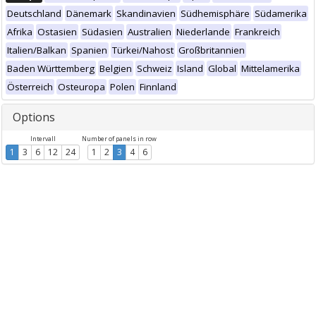
Deutschland
Dänemark
Skandinavien
Südhemisphäre
Südamerika
Afrika
Ostasien
Südasien
Australien
Niederlande
Frankreich
Italien/Balkan
Spanien
Türkei/Nahost
Großbritannien
Baden Württemberg
Belgien
Schweiz
Island
Global
Mittelamerika
Österreich
Osteuropa
Polen
Finnland
Options
Intervall
Number of panels in row
1
3
6
12
24
1
2
3
4
6