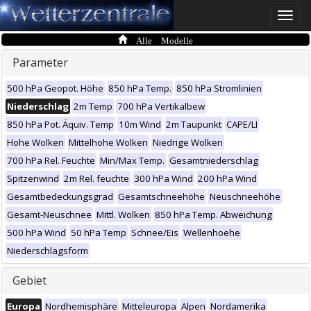
Toggle
naviga
Alle Modelle
Parameter
500 hPa Geopot. Höhe
850 hPa Temp.
850 hPa Stromlinien
Niederschlag
2m Temp
700 hPa Vertikalbew
850 hPa Pot. Äquiv. Temp
10m Wind
2m Taupunkt
CAPE/LI
Hohe Wolken
Mittelhohe Wolken
Niedrige Wolken
700 hPa Rel. Feuchte
Min/Max Temp.
Gesamtniederschlag
Spitzenwind
2m Rel. feuchte
300 hPa Wind
200 hPa Wind
Gesamtbedeckungsgrad
Gesamtschneehöhe
Neuschneehöhe
Gesamt-Neuschnee
Mittl. Wolken
850 hPa Temp. Abweichung
500 hPa Wind
50 hPa Temp
Schnee/Eis
Wellenhoehe
Niederschlagsform
Gebiet
Europa
Nordhemisphäre
Mitteleuropa
Alpen
Nordamerika