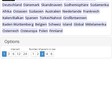
Deutschland
Dänemark
Skandinavien
Südhemisphäre
Südamerika
Afrika
Ostasien
Südasien
Australien
Niederlande
Frankreich
Italien/Balkan
Spanien
Türkei/Nahost
Großbritannien
Baden Württemberg
Belgien
Schweiz
Island
Global
Mittelamerika
Österreich
Osteuropa
Polen
Finnland
Options
Intervall
Number of panels in row
1
3
6
12
24
1
2
3
4
6