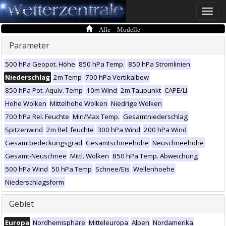
Toggle
naviga
Alle Modelle
Parameter
500 hPa Geopot. Höhe
850 hPa Temp.
850 hPa Stromlinien
Niederschlag
2m Temp
700 hPa Vertikalbew
850 hPa Pot. Äquiv. Temp
10m Wind
2m Taupunkt
CAPE/LI
Hohe Wolken
Mittelhohe Wolken
Niedrige Wolken
700 hPa Rel. Feuchte
Min/Max Temp.
Gesamtniederschlag
Spitzenwind
2m Rel. feuchte
300 hPa Wind
200 hPa Wind
Gesamtbedeckungsgrad
Gesamtschneehöhe
Neuschneehöhe
Gesamt-Neuschnee
Mittl. Wolken
850 hPa Temp. Abweichung
500 hPa Wind
50 hPa Temp
Schnee/Eis
Wellenhoehe
Niederschlagsform
Gebiet
Europa
Nordhemisphäre
Mitteleuropa
Alpen
Nordamerika