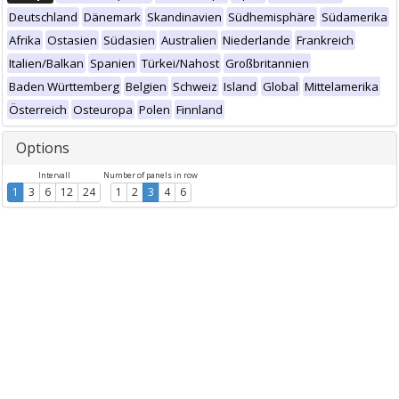
Deutschland
Dänemark
Skandinavien
Südhemisphäre
Südamerika
Afrika
Ostasien
Südasien
Australien
Niederlande
Frankreich
Italien/Balkan
Spanien
Türkei/Nahost
Großbritannien
Baden Württemberg
Belgien
Schweiz
Island
Global
Mittelamerika
Österreich
Osteuropa
Polen
Finnland
Options
Intervall
Number of panels in row
1
3
6
12
24
1
2
3
4
6