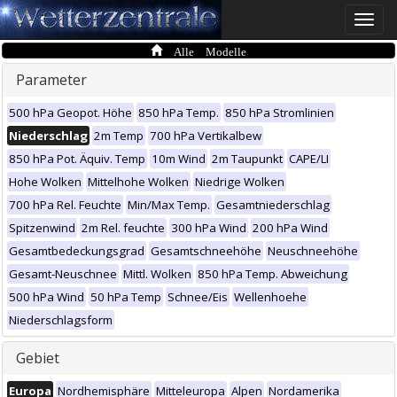
Toggle
naviga
Alle Modelle
Parameter
500 hPa Geopot. Höhe
850 hPa Temp.
850 hPa Stromlinien
Niederschlag
2m Temp
700 hPa Vertikalbew
850 hPa Pot. Äquiv. Temp
10m Wind
2m Taupunkt
CAPE/LI
Hohe Wolken
Mittelhohe Wolken
Niedrige Wolken
700 hPa Rel. Feuchte
Min/Max Temp.
Gesamtniederschlag
Spitzenwind
2m Rel. feuchte
300 hPa Wind
200 hPa Wind
Gesamtbedeckungsgrad
Gesamtschneehöhe
Neuschneehöhe
Gesamt-Neuschnee
Mittl. Wolken
850 hPa Temp. Abweichung
500 hPa Wind
50 hPa Temp
Schnee/Eis
Wellenhoehe
Niederschlagsform
Gebiet
Europa
Nordhemisphäre
Mitteleuropa
Alpen
Nordamerika