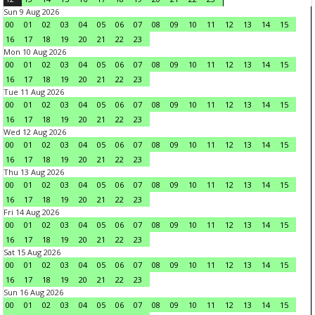
Sun 9 Aug 2026
00
01
02
03
04
05
06
07
08
09
10
11
12
13
14
15
16
17
18
19
20
21
22
23
Mon 10 Aug 2026
00
01
02
03
04
05
06
07
08
09
10
11
12
13
14
15
16
17
18
19
20
21
22
23
Tue 11 Aug 2026
00
01
02
03
04
05
06
07
08
09
10
11
12
13
14
15
16
17
18
19
20
21
22
23
Wed 12 Aug 2026
00
01
02
03
04
05
06
07
08
09
10
11
12
13
14
15
16
17
18
19
20
21
22
23
Thu 13 Aug 2026
00
01
02
03
04
05
06
07
08
09
10
11
12
13
14
15
16
17
18
19
20
21
22
23
Fri 14 Aug 2026
00
01
02
03
04
05
06
07
08
09
10
11
12
13
14
15
16
17
18
19
20
21
22
23
Sat 15 Aug 2026
00
01
02
03
04
05
06
07
08
09
10
11
12
13
14
15
16
17
18
19
20
21
22
23
Sun 16 Aug 2026
00
01
02
03
04
05
06
07
08
09
10
11
12
13
14
15