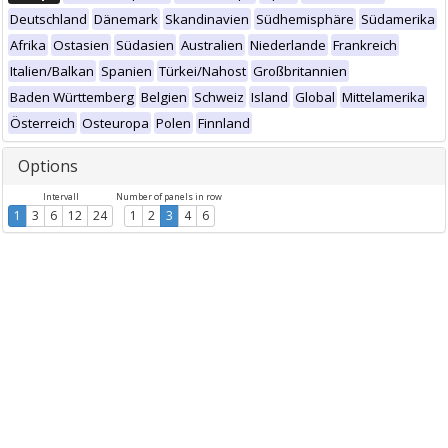
Deutschland
Dänemark
Skandinavien
Südhemisphäre
Südamerika
Afrika
Ostasien
Südasien
Australien
Niederlande
Frankreich
Italien/Balkan
Spanien
Türkei/Nahost
Großbritannien
Baden Württemberg
Belgien
Schweiz
Island
Global
Mittelamerika
Österreich
Osteuropa
Polen
Finnland
Options
Intervall
Number of panels in row
1
3
6
12
24
1
2
3
4
6