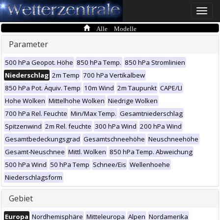
Toggle
naviga
Alle Modelle
Parameter
500 hPa Geopot. Höhe
850 hPa Temp.
850 hPa Stromlinien
Niederschlag
2m Temp
700 hPa Vertikalbew
850 hPa Pot. Äquiv. Temp
10m Wind
2m Taupunkt
CAPE/LI
Hohe Wolken
Mittelhohe Wolken
Niedrige Wolken
700 hPa Rel. Feuchte
Min/Max Temp.
Gesamtniederschlag
Spitzenwind
2m Rel. feuchte
300 hPa Wind
200 hPa Wind
Gesamtbedeckungsgrad
Gesamtschneehöhe
Neuschneehöhe
Gesamt-Neuschnee
Mittl. Wolken
850 hPa Temp. Abweichung
500 hPa Wind
50 hPa Temp
Schnee/Eis
Wellenhoehe
Niederschlagsform
Gebiet
Europa
Nordhemisphäre
Mitteleuropa
Alpen
Nordamerika