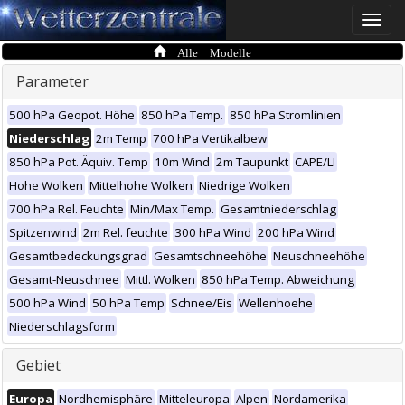
Toggle
naviga
Alle Modelle
Parameter
500 hPa Geopot. Höhe
850 hPa Temp.
850 hPa Stromlinien
Niederschlag
2m Temp
700 hPa Vertikalbew
850 hPa Pot. Äquiv. Temp
10m Wind
2m Taupunkt
CAPE/LI
Hohe Wolken
Mittelhohe Wolken
Niedrige Wolken
700 hPa Rel. Feuchte
Min/Max Temp.
Gesamtniederschlag
Spitzenwind
2m Rel. feuchte
300 hPa Wind
200 hPa Wind
Gesamtbedeckungsgrad
Gesamtschneehöhe
Neuschneehöhe
Gesamt-Neuschnee
Mittl. Wolken
850 hPa Temp. Abweichung
500 hPa Wind
50 hPa Temp
Schnee/Eis
Wellenhoehe
Niederschlagsform
Gebiet
Europa
Nordhemisphäre
Mitteleuropa
Alpen
Nordamerika