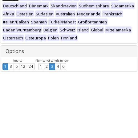
Deutschland
Dänemark
Skandinavien
Südhemisphäre
Südamerika
Afrika
Ostasien
Südasien
Australien
Niederlande
Frankreich
Italien/Balkan
Spanien
Türkei/Nahost
Großbritannien
Baden Württemberg
Belgien
Schweiz
Island
Global
Mittelamerika
Österreich
Osteuropa
Polen
Finnland
Options
Intervall
Number of panels in row
1
3
6
12
24
1
2
3
4
6