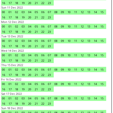
16
17
18
19
20
21
22
23
Sun 11 Dec 2022
00
01
02
03
04
05
06
07
08
09
10
11
12
13
14
15
16
17
18
19
20
21
22
23
Mon 12 Dec 2022
00
01
02
03
04
05
06
07
08
09
10
11
12
13
14
15
16
17
18
19
20
21
22
23
Tue 13 Dec 2022
00
01
02
03
04
05
06
07
08
09
10
11
12
13
14
15
16
17
18
19
20
21
22
23
Wed 14 Dec 2022
00
01
02
03
04
05
06
07
08
09
10
11
12
13
14
15
16
17
18
19
20
21
22
23
Thu 15 Dec 2022
00
01
02
03
04
05
06
07
08
09
10
11
12
13
14
15
16
17
18
19
20
21
22
23
Fri 16 Dec 2022
00
01
02
03
04
05
06
07
08
09
10
11
12
13
14
15
16
17
18
19
20
21
22
23
Sat 17 Dec 2022
00
01
02
03
04
05
06
07
08
09
10
11
12
13
14
15
16
17
18
19
20
21
22
23
Sun 18 Dec 2022
00
01
02
03
04
05
06
07
08
09
10
11
12
13
14
15