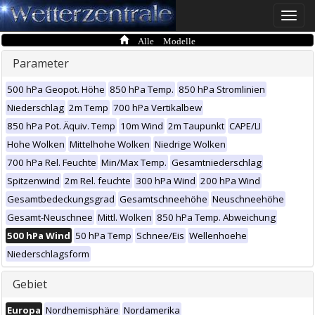
Toggle
naviga
Alle Modelle
Parameter
500 hPa Geopot. Höhe
850 hPa Temp.
850 hPa Stromlinien
Niederschlag
2m Temp
700 hPa Vertikalbew
850 hPa Pot. Äquiv. Temp
10m Wind
2m Taupunkt
CAPE/LI
Hohe Wolken
Mittelhohe Wolken
Niedrige Wolken
700 hPa Rel. Feuchte
Min/Max Temp.
Gesamtniederschlag
Spitzenwind
2m Rel. feuchte
300 hPa Wind
200 hPa Wind
Gesamtbedeckungsgrad
Gesamtschneehöhe
Neuschneehöhe
Gesamt-Neuschnee
Mittl. Wolken
850 hPa Temp. Abweichung
500 hPa Wind
50 hPa Temp
Schnee/Eis
Wellenhoehe
Niederschlagsform
Gebiet
Europa
Nordhemisphäre
Nordamerika