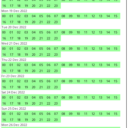
16
17
18
19
20
21
22
23
Mon 19 Dec 2022
00
01
02
03
04
05
06
07
08
09
10
11
12
13
14
15
16
17
18
19
20
21
22
23
Tue 20 Dec 2022
00
01
02
03
04
05
06
07
08
09
10
11
12
13
14
15
16
17
18
19
20
21
22
23
Wed 21 Dec 2022
00
01
02
03
04
05
06
07
08
09
10
11
12
13
14
15
16
17
18
19
20
21
22
23
Thu 22 Dec 2022
00
01
02
03
04
05
06
07
08
09
10
11
12
13
14
15
16
17
18
19
20
21
22
23
Fri 23 Dec 2022
00
01
02
03
04
05
06
07
08
09
10
11
12
13
14
15
16
17
18
19
20
21
22
23
Sat 24 Dec 2022
00
01
02
03
04
05
06
07
08
09
10
11
12
13
14
15
16
17
18
19
20
21
22
23
Sun 25 Dec 2022
00
01
02
03
04
05
06
07
08
09
10
11
12
13
14
15
16
17
18
19
20
21
22
23
Mon 26 Dec 2022