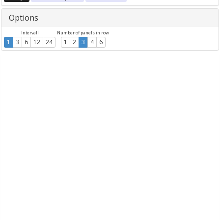
Options
Intervall
Number of panels in row
1
3
6
12
24
1
2
3
4
6