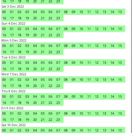
16
17
18
19
20
21
22
23
Sat 3 Dec 2022
00
01
02
03
04
05
06
07
08
09
10
11
12
13
14
15
16
17
18
19
20
21
22
23
Sun 4 Dec 2022
00
01
02
03
04
05
06
07
08
09
10
11
12
13
14
15
16
17
18
19
20
21
22
23
Mon 5 Dec 2022
00
01
02
03
04
05
06
07
08
09
10
11
12
13
14
15
16
17
18
19
20
21
22
23
Tue 6 Dec 2022
00
01
02
03
04
05
06
07
08
09
10
11
12
13
14
15
16
17
18
19
20
21
22
23
Wed 7 Dec 2022
00
01
02
03
04
05
06
07
08
09
10
11
12
13
14
15
16
17
18
19
20
21
22
23
Thu 8 Dec 2022
00
01
02
03
04
05
06
07
08
09
10
11
12
13
14
15
16
17
18
19
20
21
22
23
Fri 9 Dec 2022
00
01
02
03
04
05
06
07
08
09
10
11
12
13
14
15
16
17
18
19
20
21
22
23
Sat 10 Dec 2022
00
01
02
03
04
05
06
07
08
09
10
11
12
13
14
15