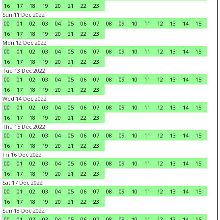
16
17
18
19
20
21
22
23
Sun 11 Dec 2022
00
01
02
03
04
05
06
07
08
09
10
11
12
13
14
15
16
17
18
19
20
21
22
23
Mon 12 Dec 2022
00
01
02
03
04
05
06
07
08
09
10
11
12
13
14
15
16
17
18
19
20
21
22
23
Tue 13 Dec 2022
00
01
02
03
04
05
06
07
08
09
10
11
12
13
14
15
16
17
18
19
20
21
22
23
Wed 14 Dec 2022
00
01
02
03
04
05
06
07
08
09
10
11
12
13
14
15
16
17
18
19
20
21
22
23
Thu 15 Dec 2022
00
01
02
03
04
05
06
07
08
09
10
11
12
13
14
15
16
17
18
19
20
21
22
23
Fri 16 Dec 2022
00
01
02
03
04
05
06
07
08
09
10
11
12
13
14
15
16
17
18
19
20
21
22
23
Sat 17 Dec 2022
00
01
02
03
04
05
06
07
08
09
10
11
12
13
14
15
16
17
18
19
20
21
22
23
Sun 18 Dec 2022
00
01
02
03
04
05
06
07
08
09
10
11
12
13
14
15