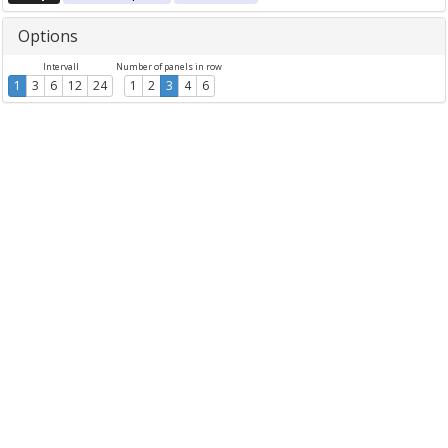
Options
Intervall
Number of panels in row
1
3
6
12
24
1
2
3
4
6