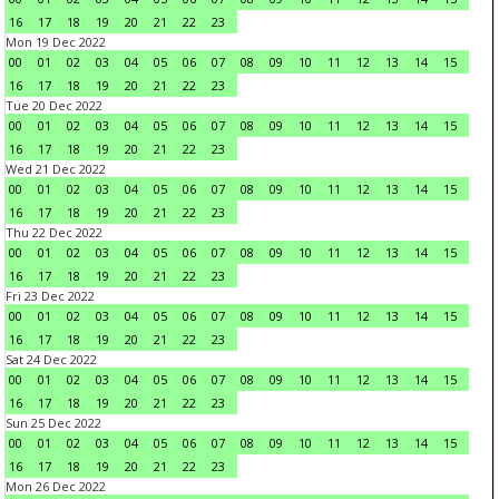
16
17
18
19
20
21
22
23
Mon 19 Dec 2022
00
01
02
03
04
05
06
07
08
09
10
11
12
13
14
15
16
17
18
19
20
21
22
23
Tue 20 Dec 2022
00
01
02
03
04
05
06
07
08
09
10
11
12
13
14
15
16
17
18
19
20
21
22
23
Wed 21 Dec 2022
00
01
02
03
04
05
06
07
08
09
10
11
12
13
14
15
16
17
18
19
20
21
22
23
Thu 22 Dec 2022
00
01
02
03
04
05
06
07
08
09
10
11
12
13
14
15
16
17
18
19
20
21
22
23
Fri 23 Dec 2022
00
01
02
03
04
05
06
07
08
09
10
11
12
13
14
15
16
17
18
19
20
21
22
23
Sat 24 Dec 2022
00
01
02
03
04
05
06
07
08
09
10
11
12
13
14
15
16
17
18
19
20
21
22
23
Sun 25 Dec 2022
00
01
02
03
04
05
06
07
08
09
10
11
12
13
14
15
16
17
18
19
20
21
22
23
Mon 26 Dec 2022