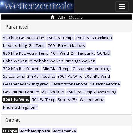
Toggle
naviga
Alle Modelle
Parameter
500 hPa Geopot. Höhe
850 hPa Temp.
850 hPa Stromlinien
Niederschlag
2m Temp
700 hPa Vertikalbew
850 hPa Pot. Äquiv. Temp
10m Wind
2m Taupunkt
CAPE/LI
Hohe Wolken
Mittelhohe Wolken
Niedrige Wolken
700 hPa Rel. Feuchte
Min/Max Temp.
Gesamtniederschlag
Spitzenwind
2m Rel. feuchte
300 hPa Wind
200 hPa Wind
Gesamtbedeckungsgrad
Gesamtschneehöhe
Neuschneehöhe
Gesamt-Neuschnee
Mittl. Wolken
850 hPa Temp. Abweichung
500 hPa Wind
50 hPa Temp
Schnee/Eis
Wellenhoehe
Niederschlagsform
Gebiet
Europa
Nordhemisphäre
Nordamerika