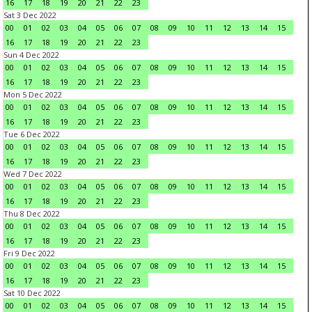
16
17
18
19
20
21
22
23
Sat 3 Dec 2022
00
01
02
03
04
05
06
07
08
09
10
11
12
13
14
15
16
17
18
19
20
21
22
23
Sun 4 Dec 2022
00
01
02
03
04
05
06
07
08
09
10
11
12
13
14
15
16
17
18
19
20
21
22
23
Mon 5 Dec 2022
00
01
02
03
04
05
06
07
08
09
10
11
12
13
14
15
16
17
18
19
20
21
22
23
Tue 6 Dec 2022
00
01
02
03
04
05
06
07
08
09
10
11
12
13
14
15
16
17
18
19
20
21
22
23
Wed 7 Dec 2022
00
01
02
03
04
05
06
07
08
09
10
11
12
13
14
15
16
17
18
19
20
21
22
23
Thu 8 Dec 2022
00
01
02
03
04
05
06
07
08
09
10
11
12
13
14
15
16
17
18
19
20
21
22
23
Fri 9 Dec 2022
00
01
02
03
04
05
06
07
08
09
10
11
12
13
14
15
16
17
18
19
20
21
22
23
Sat 10 Dec 2022
00
01
02
03
04
05
06
07
08
09
10
11
12
13
14
15