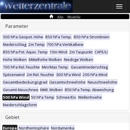
Toggle
naviga
Alle Modelle
Parameter
500 hPa Geopot. Höhe
850 hPa Temp.
850 hPa Stromlinien
Niederschlag
2m Temp
700 hPa Vertikalbew
850 hPa Pot. Äquiv. Temp
10m Wind
2m Taupunkt
CAPE/LI
Hohe Wolken
Mittelhohe Wolken
Niedrige Wolken
700 hPa Rel. Feuchte
Min/Max Temp.
Gesamtniederschlag
Spitzenwind
2m Rel. feuchte
300 hPa Wind
200 hPa Wind
Gesamtbedeckungsgrad
Gesamtschneehöhe
Neuschneehöhe
Gesamt-Neuschnee
Mittl. Wolken
850 hPa Temp. Abweichung
500 hPa Wind
50 hPa Temp
Schnee/Eis
Wellenhoehe
Niederschlagsform
Gebiet
Europa
Nordhemisphäre
Nordamerika