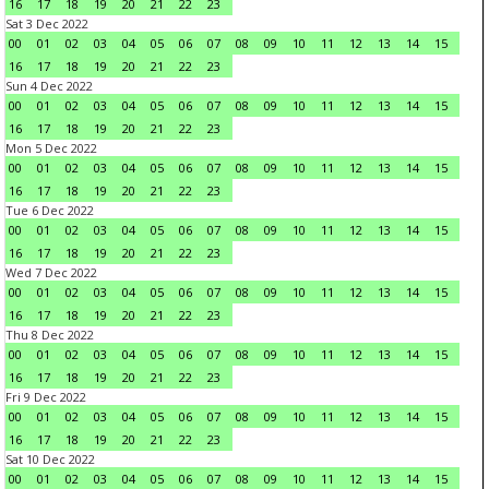
16
17
18
19
20
21
22
23
Sat 3 Dec 2022
00
01
02
03
04
05
06
07
08
09
10
11
12
13
14
15
16
17
18
19
20
21
22
23
Sun 4 Dec 2022
00
01
02
03
04
05
06
07
08
09
10
11
12
13
14
15
16
17
18
19
20
21
22
23
Mon 5 Dec 2022
00
01
02
03
04
05
06
07
08
09
10
11
12
13
14
15
16
17
18
19
20
21
22
23
Tue 6 Dec 2022
00
01
02
03
04
05
06
07
08
09
10
11
12
13
14
15
16
17
18
19
20
21
22
23
Wed 7 Dec 2022
00
01
02
03
04
05
06
07
08
09
10
11
12
13
14
15
16
17
18
19
20
21
22
23
Thu 8 Dec 2022
00
01
02
03
04
05
06
07
08
09
10
11
12
13
14
15
16
17
18
19
20
21
22
23
Fri 9 Dec 2022
00
01
02
03
04
05
06
07
08
09
10
11
12
13
14
15
16
17
18
19
20
21
22
23
Sat 10 Dec 2022
00
01
02
03
04
05
06
07
08
09
10
11
12
13
14
15