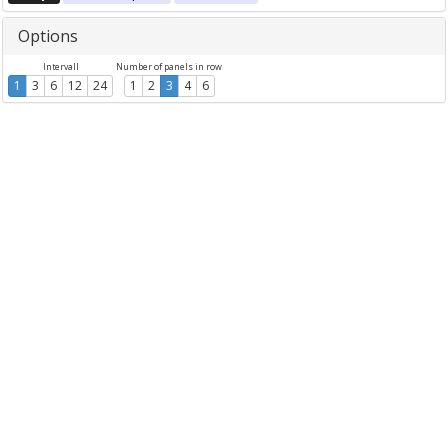
Options
Intervall
Number of panels in row
1
3
6
12
24
1
2
3
4
6