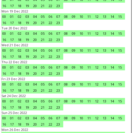
16
17
18
19
20
21
22
23
Mon 19 Dec 2022
00
01
02
03
04
05
06
07
08
09
10
11
12
13
14
15
16
17
18
19
20
21
22
23
Tue 20 Dec 2022
00
01
02
03
04
05
06
07
08
09
10
11
12
13
14
15
16
17
18
19
20
21
22
23
Wed 21 Dec 2022
00
01
02
03
04
05
06
07
08
09
10
11
12
13
14
15
16
17
18
19
20
21
22
23
Thu 22 Dec 2022
00
01
02
03
04
05
06
07
08
09
10
11
12
13
14
15
16
17
18
19
20
21
22
23
Fri 23 Dec 2022
00
01
02
03
04
05
06
07
08
09
10
11
12
13
14
15
16
17
18
19
20
21
22
23
Sat 24 Dec 2022
00
01
02
03
04
05
06
07
08
09
10
11
12
13
14
15
16
17
18
19
20
21
22
23
Sun 25 Dec 2022
00
01
02
03
04
05
06
07
08
09
10
11
12
13
14
15
16
17
18
19
20
21
22
23
Mon 26 Dec 2022