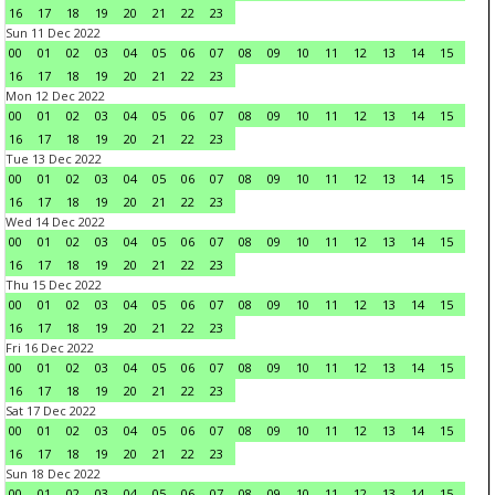
16
17
18
19
20
21
22
23
Sun 11 Dec 2022
00
01
02
03
04
05
06
07
08
09
10
11
12
13
14
15
16
17
18
19
20
21
22
23
Mon 12 Dec 2022
00
01
02
03
04
05
06
07
08
09
10
11
12
13
14
15
16
17
18
19
20
21
22
23
Tue 13 Dec 2022
00
01
02
03
04
05
06
07
08
09
10
11
12
13
14
15
16
17
18
19
20
21
22
23
Wed 14 Dec 2022
00
01
02
03
04
05
06
07
08
09
10
11
12
13
14
15
16
17
18
19
20
21
22
23
Thu 15 Dec 2022
00
01
02
03
04
05
06
07
08
09
10
11
12
13
14
15
16
17
18
19
20
21
22
23
Fri 16 Dec 2022
00
01
02
03
04
05
06
07
08
09
10
11
12
13
14
15
16
17
18
19
20
21
22
23
Sat 17 Dec 2022
00
01
02
03
04
05
06
07
08
09
10
11
12
13
14
15
16
17
18
19
20
21
22
23
Sun 18 Dec 2022
00
01
02
03
04
05
06
07
08
09
10
11
12
13
14
15