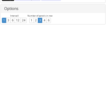
Options
Intervall
Number of panels in row
1
3
6
12
24
1
2
3
4
6