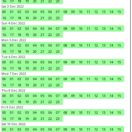
16
17
18
19
20
21
22
23
Sat 3 Dec 2022
00
01
02
03
04
05
06
07
08
09
10
11
12
13
14
15
16
17
18
19
20
21
22
23
Sun 4 Dec 2022
00
01
02
03
04
05
06
07
08
09
10
11
12
13
14
15
16
17
18
19
20
21
22
23
Mon 5 Dec 2022
00
01
02
03
04
05
06
07
08
09
10
11
12
13
14
15
16
17
18
19
20
21
22
23
Tue 6 Dec 2022
00
01
02
03
04
05
06
07
08
09
10
11
12
13
14
15
16
17
18
19
20
21
22
23
Wed 7 Dec 2022
00
01
02
03
04
05
06
07
08
09
10
11
12
13
14
15
16
17
18
19
20
21
22
23
Thu 8 Dec 2022
00
01
02
03
04
05
06
07
08
09
10
11
12
13
14
15
16
17
18
19
20
21
22
23
Fri 9 Dec 2022
00
01
02
03
04
05
06
07
08
09
10
11
12
13
14
15
16
17
18
19
20
21
22
23
Sat 10 Dec 2022
00
01
02
03
04
05
06
07
08
09
10
11
12
13
14
15