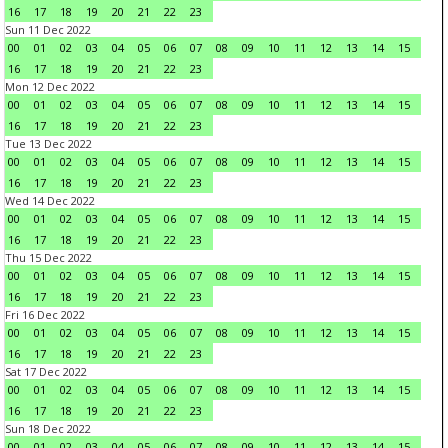
16
17
18
19
20
21
22
23
Sun 11 Dec 2022
00
01
02
03
04
05
06
07
08
09
10
11
12
13
14
15
16
17
18
19
20
21
22
23
Mon 12 Dec 2022
00
01
02
03
04
05
06
07
08
09
10
11
12
13
14
15
16
17
18
19
20
21
22
23
Tue 13 Dec 2022
00
01
02
03
04
05
06
07
08
09
10
11
12
13
14
15
16
17
18
19
20
21
22
23
Wed 14 Dec 2022
00
01
02
03
04
05
06
07
08
09
10
11
12
13
14
15
16
17
18
19
20
21
22
23
Thu 15 Dec 2022
00
01
02
03
04
05
06
07
08
09
10
11
12
13
14
15
16
17
18
19
20
21
22
23
Fri 16 Dec 2022
00
01
02
03
04
05
06
07
08
09
10
11
12
13
14
15
16
17
18
19
20
21
22
23
Sat 17 Dec 2022
00
01
02
03
04
05
06
07
08
09
10
11
12
13
14
15
16
17
18
19
20
21
22
23
Sun 18 Dec 2022
00
01
02
03
04
05
06
07
08
09
10
11
12
13
14
15