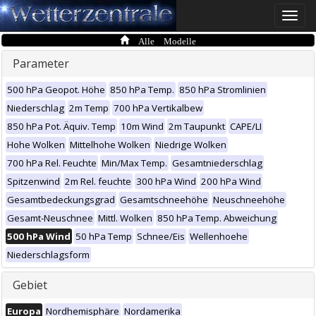
Toggle
naviga
Alle Modelle
Parameter
500 hPa Geopot. Höhe
850 hPa Temp.
850 hPa Stromlinien
Niederschlag
2m Temp
700 hPa Vertikalbew
850 hPa Pot. Äquiv. Temp
10m Wind
2m Taupunkt
CAPE/LI
Hohe Wolken
Mittelhohe Wolken
Niedrige Wolken
700 hPa Rel. Feuchte
Min/Max Temp.
Gesamtniederschlag
Spitzenwind
2m Rel. feuchte
300 hPa Wind
200 hPa Wind
Gesamtbedeckungsgrad
Gesamtschneehöhe
Neuschneehöhe
Gesamt-Neuschnee
Mittl. Wolken
850 hPa Temp. Abweichung
500 hPa Wind
50 hPa Temp
Schnee/Eis
Wellenhoehe
Niederschlagsform
Gebiet
Europa
Nordhemisphäre
Nordamerika