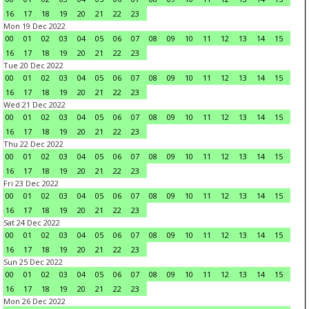
16
17
18
19
20
21
22
23
Mon 19 Dec 2022
00
01
02
03
04
05
06
07
08
09
10
11
12
13
14
15
16
17
18
19
20
21
22
23
Tue 20 Dec 2022
00
01
02
03
04
05
06
07
08
09
10
11
12
13
14
15
16
17
18
19
20
21
22
23
Wed 21 Dec 2022
00
01
02
03
04
05
06
07
08
09
10
11
12
13
14
15
16
17
18
19
20
21
22
23
Thu 22 Dec 2022
00
01
02
03
04
05
06
07
08
09
10
11
12
13
14
15
16
17
18
19
20
21
22
23
Fri 23 Dec 2022
00
01
02
03
04
05
06
07
08
09
10
11
12
13
14
15
16
17
18
19
20
21
22
23
Sat 24 Dec 2022
00
01
02
03
04
05
06
07
08
09
10
11
12
13
14
15
16
17
18
19
20
21
22
23
Sun 25 Dec 2022
00
01
02
03
04
05
06
07
08
09
10
11
12
13
14
15
16
17
18
19
20
21
22
23
Mon 26 Dec 2022