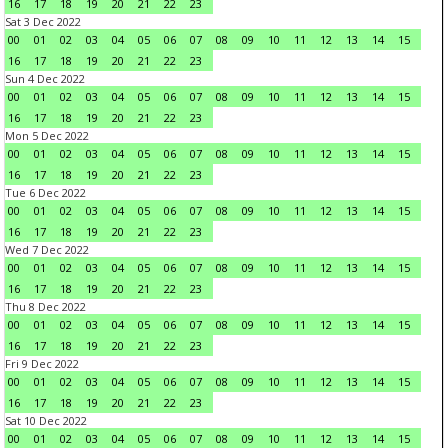
16
17
18
19
20
21
22
23
Sat 3 Dec 2022
00
01
02
03
04
05
06
07
08
09
10
11
12
13
14
15
16
17
18
19
20
21
22
23
Sun 4 Dec 2022
00
01
02
03
04
05
06
07
08
09
10
11
12
13
14
15
16
17
18
19
20
21
22
23
Mon 5 Dec 2022
00
01
02
03
04
05
06
07
08
09
10
11
12
13
14
15
16
17
18
19
20
21
22
23
Tue 6 Dec 2022
00
01
02
03
04
05
06
07
08
09
10
11
12
13
14
15
16
17
18
19
20
21
22
23
Wed 7 Dec 2022
00
01
02
03
04
05
06
07
08
09
10
11
12
13
14
15
16
17
18
19
20
21
22
23
Thu 8 Dec 2022
00
01
02
03
04
05
06
07
08
09
10
11
12
13
14
15
16
17
18
19
20
21
22
23
Fri 9 Dec 2022
00
01
02
03
04
05
06
07
08
09
10
11
12
13
14
15
16
17
18
19
20
21
22
23
Sat 10 Dec 2022
00
01
02
03
04
05
06
07
08
09
10
11
12
13
14
15