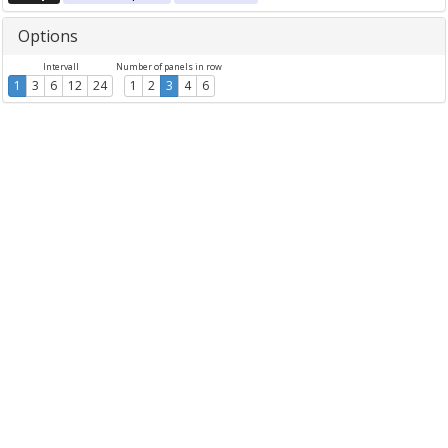
Options
Intervall
Number of panels in row
1
3
6
12
24
1
2
3
4
6