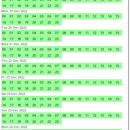
16
17
18
19
20
21
22
23
Mon 19 Dec 2022
00
01
02
03
04
05
06
07
08
09
10
11
12
13
14
15
16
17
18
19
20
21
22
23
Tue 20 Dec 2022
00
01
02
03
04
05
06
07
08
09
10
11
12
13
14
15
16
17
18
19
20
21
22
23
Wed 21 Dec 2022
00
01
02
03
04
05
06
07
08
09
10
11
12
13
14
15
16
17
18
19
20
21
22
23
Thu 22 Dec 2022
00
01
02
03
04
05
06
07
08
09
10
11
12
13
14
15
16
17
18
19
20
21
22
23
Fri 23 Dec 2022
00
01
02
03
04
05
06
07
08
09
10
11
12
13
14
15
16
17
18
19
20
21
22
23
Sat 24 Dec 2022
00
01
02
03
04
05
06
07
08
09
10
11
12
13
14
15
16
17
18
19
20
21
22
23
Sun 25 Dec 2022
00
01
02
03
04
05
06
07
08
09
10
11
12
13
14
15
16
17
18
19
20
21
22
23
Mon 26 Dec 2022