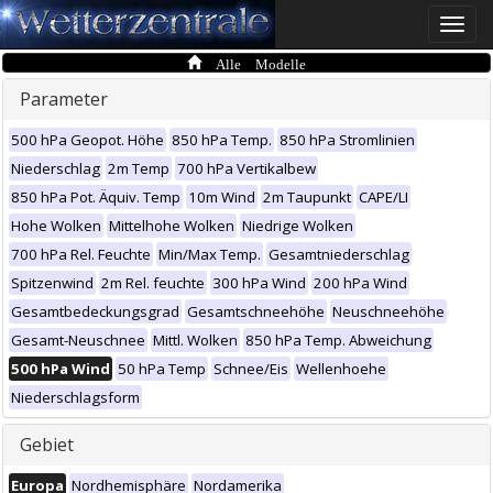
Toggle
naviga
Alle Modelle
Parameter
500 hPa Geopot. Höhe
850 hPa Temp.
850 hPa Stromlinien
Niederschlag
2m Temp
700 hPa Vertikalbew
850 hPa Pot. Äquiv. Temp
10m Wind
2m Taupunkt
CAPE/LI
Hohe Wolken
Mittelhohe Wolken
Niedrige Wolken
700 hPa Rel. Feuchte
Min/Max Temp.
Gesamtniederschlag
Spitzenwind
2m Rel. feuchte
300 hPa Wind
200 hPa Wind
Gesamtbedeckungsgrad
Gesamtschneehöhe
Neuschneehöhe
Gesamt-Neuschnee
Mittl. Wolken
850 hPa Temp. Abweichung
500 hPa Wind
50 hPa Temp
Schnee/Eis
Wellenhoehe
Niederschlagsform
Gebiet
Europa
Nordhemisphäre
Nordamerika