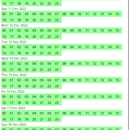
16
17
18
19
20
21
22
23
Sun 11 Dec 2022
00
01
02
03
04
05
06
07
08
09
10
11
12
13
14
15
16
17
18
19
20
21
22
23
Mon 12 Dec 2022
00
01
02
03
04
05
06
07
08
09
10
11
12
13
14
15
16
17
18
19
20
21
22
23
Tue 13 Dec 2022
00
01
02
03
04
05
06
07
08
09
10
11
12
13
14
15
16
17
18
19
20
21
22
23
Wed 14 Dec 2022
00
01
02
03
04
05
06
07
08
09
10
11
12
13
14
15
16
17
18
19
20
21
22
23
Thu 15 Dec 2022
00
01
02
03
04
05
06
07
08
09
10
11
12
13
14
15
16
17
18
19
20
21
22
23
Fri 16 Dec 2022
00
01
02
03
04
05
06
07
08
09
10
11
12
13
14
15
16
17
18
19
20
21
22
23
Sat 17 Dec 2022
00
01
02
03
04
05
06
07
08
09
10
11
12
13
14
15
16
17
18
19
20
21
22
23
Sun 18 Dec 2022
00
01
02
03
04
05
06
07
08
09
10
11
12
13
14
15