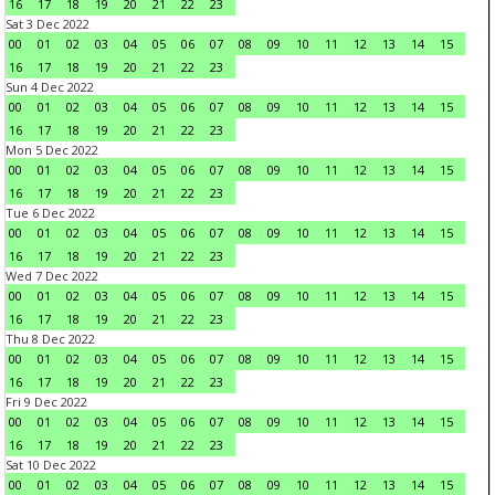
16
17
18
19
20
21
22
23
Sat 3 Dec 2022
00
01
02
03
04
05
06
07
08
09
10
11
12
13
14
15
16
17
18
19
20
21
22
23
Sun 4 Dec 2022
00
01
02
03
04
05
06
07
08
09
10
11
12
13
14
15
16
17
18
19
20
21
22
23
Mon 5 Dec 2022
00
01
02
03
04
05
06
07
08
09
10
11
12
13
14
15
16
17
18
19
20
21
22
23
Tue 6 Dec 2022
00
01
02
03
04
05
06
07
08
09
10
11
12
13
14
15
16
17
18
19
20
21
22
23
Wed 7 Dec 2022
00
01
02
03
04
05
06
07
08
09
10
11
12
13
14
15
16
17
18
19
20
21
22
23
Thu 8 Dec 2022
00
01
02
03
04
05
06
07
08
09
10
11
12
13
14
15
16
17
18
19
20
21
22
23
Fri 9 Dec 2022
00
01
02
03
04
05
06
07
08
09
10
11
12
13
14
15
16
17
18
19
20
21
22
23
Sat 10 Dec 2022
00
01
02
03
04
05
06
07
08
09
10
11
12
13
14
15