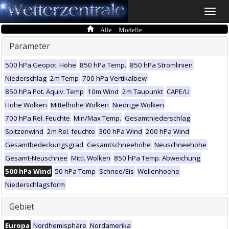
Toggle
naviga
Alle Modelle
Parameter
500 hPa Geopot. Höhe
850 hPa Temp.
850 hPa Stromlinien
Niederschlag
2m Temp
700 hPa Vertikalbew
850 hPa Pot. Äquiv. Temp
10m Wind
2m Taupunkt
CAPE/LI
Hohe Wolken
Mittelhohe Wolken
Niedrige Wolken
700 hPa Rel. Feuchte
Min/Max Temp.
Gesamtniederschlag
Spitzenwind
2m Rel. feuchte
300 hPa Wind
200 hPa Wind
Gesamtbedeckungsgrad
Gesamtschneehöhe
Neuschneehöhe
Gesamt-Neuschnee
Mittl. Wolken
850 hPa Temp. Abweichung
500 hPa Wind
50 hPa Temp
Schnee/Eis
Wellenhoehe
Niederschlagsform
Gebiet
Europa
Nordhemisphäre
Nordamerika