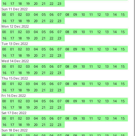
16
17
18
19
20
21
22
23
Sun 11 Dec 2022
00
01
02
03
04
05
06
07
08
09
10
11
12
13
14
15
16
17
18
19
20
21
22
23
Mon 12 Dec 2022
00
01
02
03
04
05
06
07
08
09
10
11
12
13
14
15
16
17
18
19
20
21
22
23
Tue 13 Dec 2022
00
01
02
03
04
05
06
07
08
09
10
11
12
13
14
15
16
17
18
19
20
21
22
23
Wed 14 Dec 2022
00
01
02
03
04
05
06
07
08
09
10
11
12
13
14
15
16
17
18
19
20
21
22
23
Thu 15 Dec 2022
00
01
02
03
04
05
06
07
08
09
10
11
12
13
14
15
16
17
18
19
20
21
22
23
Fri 16 Dec 2022
00
01
02
03
04
05
06
07
08
09
10
11
12
13
14
15
16
17
18
19
20
21
22
23
Sat 17 Dec 2022
00
01
02
03
04
05
06
07
08
09
10
11
12
13
14
15
16
17
18
19
20
21
22
23
Sun 18 Dec 2022
00
01
02
03
04
05
06
07
08
09
10
11
12
13
14
15