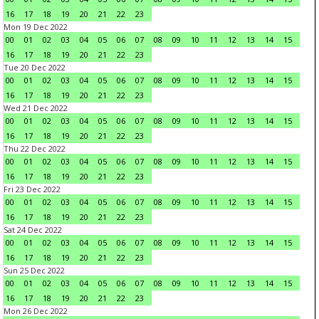
16
17
18
19
20
21
22
23
Mon 19 Dec 2022
00
01
02
03
04
05
06
07
08
09
10
11
12
13
14
15
16
17
18
19
20
21
22
23
Tue 20 Dec 2022
00
01
02
03
04
05
06
07
08
09
10
11
12
13
14
15
16
17
18
19
20
21
22
23
Wed 21 Dec 2022
00
01
02
03
04
05
06
07
08
09
10
11
12
13
14
15
16
17
18
19
20
21
22
23
Thu 22 Dec 2022
00
01
02
03
04
05
06
07
08
09
10
11
12
13
14
15
16
17
18
19
20
21
22
23
Fri 23 Dec 2022
00
01
02
03
04
05
06
07
08
09
10
11
12
13
14
15
16
17
18
19
20
21
22
23
Sat 24 Dec 2022
00
01
02
03
04
05
06
07
08
09
10
11
12
13
14
15
16
17
18
19
20
21
22
23
Sun 25 Dec 2022
00
01
02
03
04
05
06
07
08
09
10
11
12
13
14
15
16
17
18
19
20
21
22
23
Mon 26 Dec 2022