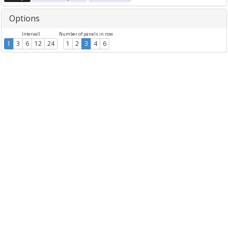
Options
Intervall
Number of panels in row
1
3
6
12
24
1
2
3
4
6