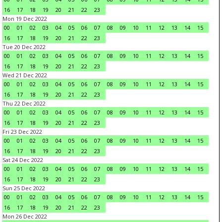
16
17
18
19
20
21
22
23
Mon 19 Dec 2022
00
01
02
03
04
05
06
07
08
09
10
11
12
13
14
15
16
17
18
19
20
21
22
23
Tue 20 Dec 2022
00
01
02
03
04
05
06
07
08
09
10
11
12
13
14
15
16
17
18
19
20
21
22
23
Wed 21 Dec 2022
00
01
02
03
04
05
06
07
08
09
10
11
12
13
14
15
16
17
18
19
20
21
22
23
Thu 22 Dec 2022
00
01
02
03
04
05
06
07
08
09
10
11
12
13
14
15
16
17
18
19
20
21
22
23
Fri 23 Dec 2022
00
01
02
03
04
05
06
07
08
09
10
11
12
13
14
15
16
17
18
19
20
21
22
23
Sat 24 Dec 2022
00
01
02
03
04
05
06
07
08
09
10
11
12
13
14
15
16
17
18
19
20
21
22
23
Sun 25 Dec 2022
00
01
02
03
04
05
06
07
08
09
10
11
12
13
14
15
16
17
18
19
20
21
22
23
Mon 26 Dec 2022