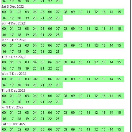
16
17
18
19
20
21
22
23
Sat 3 Dec 2022
00
01
02
03
04
05
06
07
08
09
10
11
12
13
14
15
16
17
18
19
20
21
22
23
Sun 4 Dec 2022
00
01
02
03
04
05
06
07
08
09
10
11
12
13
14
15
16
17
18
19
20
21
22
23
Mon 5 Dec 2022
00
01
02
03
04
05
06
07
08
09
10
11
12
13
14
15
16
17
18
19
20
21
22
23
Tue 6 Dec 2022
00
01
02
03
04
05
06
07
08
09
10
11
12
13
14
15
16
17
18
19
20
21
22
23
Wed 7 Dec 2022
00
01
02
03
04
05
06
07
08
09
10
11
12
13
14
15
16
17
18
19
20
21
22
23
Thu 8 Dec 2022
00
01
02
03
04
05
06
07
08
09
10
11
12
13
14
15
16
17
18
19
20
21
22
23
Fri 9 Dec 2022
00
01
02
03
04
05
06
07
08
09
10
11
12
13
14
15
16
17
18
19
20
21
22
23
Sat 10 Dec 2022
00
01
02
03
04
05
06
07
08
09
10
11
12
13
14
15