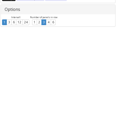
Options
Intervall
Number of panels in row
1
3
6
12
24
1
2
3
4
6