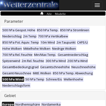
Toggle
naviga
Alle Modelle
Parameter
500 hPa Geopot. Höhe
850 hPa Temp.
850 hPa Stromlinien
Niederschlag
2m Temp
700 hPa Vertikalbew
850 hPa Pot. Äquiv. Temp
10m Wind
2m Taupunkt
CAPE/LI
Hohe Wolken
Mittelhohe Wolken
Niedrige Wolken
700 hPa Rel. Feuchte
Min/Max Temp.
Gesamtniederschlag
Spitzenwind
2m Rel. feuchte
300 hPa Wind
200 hPa Wind
Gesamtbedeckungsgrad
Gesamtschneehöhe
Neuschneehöhe
Gesamt-Neuschnee
Mittl. Wolken
850 hPa Temp. Abweichung
500 hPa Wind
50 hPa Temp
Schnee/Eis
Wellenhoehe
Niederschlagsform
Gebiet
Europa
Nordhemisphäre
Nordamerika