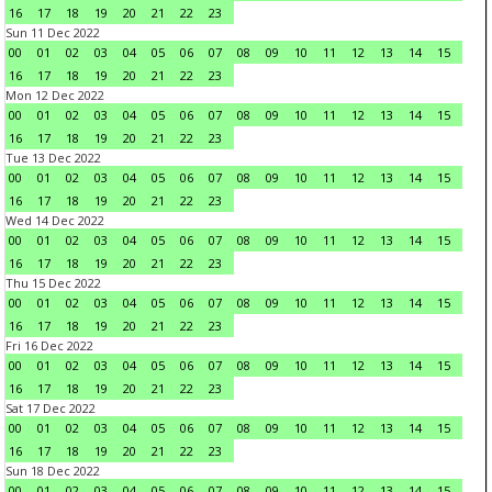
16
17
18
19
20
21
22
23
Sun 11 Dec 2022
00
01
02
03
04
05
06
07
08
09
10
11
12
13
14
15
16
17
18
19
20
21
22
23
Mon 12 Dec 2022
00
01
02
03
04
05
06
07
08
09
10
11
12
13
14
15
16
17
18
19
20
21
22
23
Tue 13 Dec 2022
00
01
02
03
04
05
06
07
08
09
10
11
12
13
14
15
16
17
18
19
20
21
22
23
Wed 14 Dec 2022
00
01
02
03
04
05
06
07
08
09
10
11
12
13
14
15
16
17
18
19
20
21
22
23
Thu 15 Dec 2022
00
01
02
03
04
05
06
07
08
09
10
11
12
13
14
15
16
17
18
19
20
21
22
23
Fri 16 Dec 2022
00
01
02
03
04
05
06
07
08
09
10
11
12
13
14
15
16
17
18
19
20
21
22
23
Sat 17 Dec 2022
00
01
02
03
04
05
06
07
08
09
10
11
12
13
14
15
16
17
18
19
20
21
22
23
Sun 18 Dec 2022
00
01
02
03
04
05
06
07
08
09
10
11
12
13
14
15