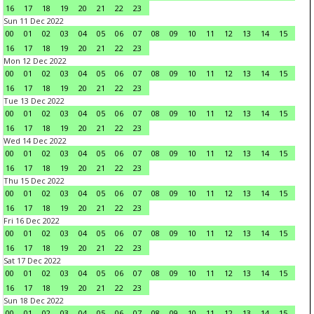
16
17
18
19
20
21
22
23
Sun 11 Dec 2022
00
01
02
03
04
05
06
07
08
09
10
11
12
13
14
15
16
17
18
19
20
21
22
23
Mon 12 Dec 2022
00
01
02
03
04
05
06
07
08
09
10
11
12
13
14
15
16
17
18
19
20
21
22
23
Tue 13 Dec 2022
00
01
02
03
04
05
06
07
08
09
10
11
12
13
14
15
16
17
18
19
20
21
22
23
Wed 14 Dec 2022
00
01
02
03
04
05
06
07
08
09
10
11
12
13
14
15
16
17
18
19
20
21
22
23
Thu 15 Dec 2022
00
01
02
03
04
05
06
07
08
09
10
11
12
13
14
15
16
17
18
19
20
21
22
23
Fri 16 Dec 2022
00
01
02
03
04
05
06
07
08
09
10
11
12
13
14
15
16
17
18
19
20
21
22
23
Sat 17 Dec 2022
00
01
02
03
04
05
06
07
08
09
10
11
12
13
14
15
16
17
18
19
20
21
22
23
Sun 18 Dec 2022
00
01
02
03
04
05
06
07
08
09
10
11
12
13
14
15