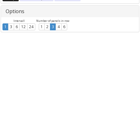
Options
Intervall
Number of panels in row
1
3
6
12
24
1
2
3
4
6