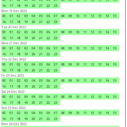
16
17
18
19
20
21
22
23
Mon 19 Dec 2022
00
01
02
03
04
05
06
07
08
09
10
11
12
13
14
15
16
17
18
19
20
21
22
23
Tue 20 Dec 2022
00
01
02
03
04
05
06
07
08
09
10
11
12
13
14
15
16
17
18
19
20
21
22
23
Wed 21 Dec 2022
00
01
02
03
04
05
06
07
08
09
10
11
12
13
14
15
16
17
18
19
20
21
22
23
Thu 22 Dec 2022
00
01
02
03
04
05
06
07
08
09
10
11
12
13
14
15
16
17
18
19
20
21
22
23
Fri 23 Dec 2022
00
01
02
03
04
05
06
07
08
09
10
11
12
13
14
15
16
17
18
19
20
21
22
23
Sat 24 Dec 2022
00
01
02
03
04
05
06
07
08
09
10
11
12
13
14
15
16
17
18
19
20
21
22
23
Sun 25 Dec 2022
00
01
02
03
04
05
06
07
08
09
10
11
12
13
14
15
16
17
18
19
20
21
22
23
Mon 26 Dec 2022