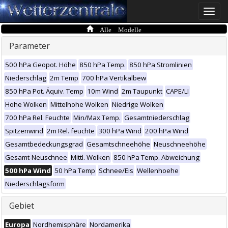
Toggle
naviga
Alle Modelle
Parameter
500 hPa Geopot. Höhe
850 hPa Temp.
850 hPa Stromlinien
Niederschlag
2m Temp
700 hPa Vertikalbew
850 hPa Pot. Äquiv. Temp
10m Wind
2m Taupunkt
CAPE/LI
Hohe Wolken
Mittelhohe Wolken
Niedrige Wolken
700 hPa Rel. Feuchte
Min/Max Temp.
Gesamtniederschlag
Spitzenwind
2m Rel. feuchte
300 hPa Wind
200 hPa Wind
Gesamtbedeckungsgrad
Gesamtschneehöhe
Neuschneehöhe
Gesamt-Neuschnee
Mittl. Wolken
850 hPa Temp. Abweichung
500 hPa Wind
50 hPa Temp
Schnee/Eis
Wellenhoehe
Niederschlagsform
Gebiet
Europa
Nordhemisphäre
Nordamerika