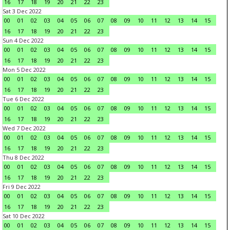
16
17
18
19
20
21
22
23
Sat 3 Dec 2022
00
01
02
03
04
05
06
07
08
09
10
11
12
13
14
15
16
17
18
19
20
21
22
23
Sun 4 Dec 2022
00
01
02
03
04
05
06
07
08
09
10
11
12
13
14
15
16
17
18
19
20
21
22
23
Mon 5 Dec 2022
00
01
02
03
04
05
06
07
08
09
10
11
12
13
14
15
16
17
18
19
20
21
22
23
Tue 6 Dec 2022
00
01
02
03
04
05
06
07
08
09
10
11
12
13
14
15
16
17
18
19
20
21
22
23
Wed 7 Dec 2022
00
01
02
03
04
05
06
07
08
09
10
11
12
13
14
15
16
17
18
19
20
21
22
23
Thu 8 Dec 2022
00
01
02
03
04
05
06
07
08
09
10
11
12
13
14
15
16
17
18
19
20
21
22
23
Fri 9 Dec 2022
00
01
02
03
04
05
06
07
08
09
10
11
12
13
14
15
16
17
18
19
20
21
22
23
Sat 10 Dec 2022
00
01
02
03
04
05
06
07
08
09
10
11
12
13
14
15