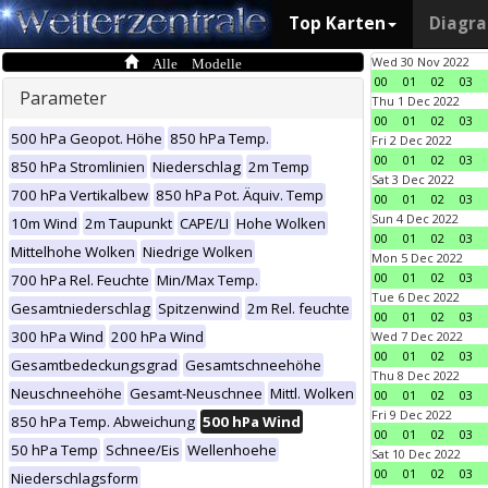
Top Karten
Diagr
Alle Modelle
Wed 30 Nov 2022
00
01
02
03
Parameter
Thu 1 Dec 2022
00
01
02
03
500 hPa Geopot. Höhe
850 hPa Temp.
Fri 2 Dec 2022
00
01
02
03
850 hPa Stromlinien
Niederschlag
2m Temp
Sat 3 Dec 2022
700 hPa Vertikalbew
850 hPa Pot. Äquiv. Temp
00
01
02
03
Sun 4 Dec 2022
10m Wind
2m Taupunkt
CAPE/LI
Hohe Wolken
00
01
02
03
Mittelhohe Wolken
Niedrige Wolken
Mon 5 Dec 2022
00
01
02
03
700 hPa Rel. Feuchte
Min/Max Temp.
Tue 6 Dec 2022
Gesamtniederschlag
Spitzenwind
2m Rel. feuchte
00
01
02
03
300 hPa Wind
200 hPa Wind
Wed 7 Dec 2022
00
01
02
03
Gesamtbedeckungsgrad
Gesamtschneehöhe
Thu 8 Dec 2022
Neuschneehöhe
Gesamt-Neuschnee
Mittl. Wolken
00
01
02
03
Fri 9 Dec 2022
850 hPa Temp. Abweichung
500 hPa Wind
00
01
02
03
50 hPa Temp
Schnee/Eis
Wellenhoehe
Sat 10 Dec 2022
00
01
02
03
Niederschlagsform