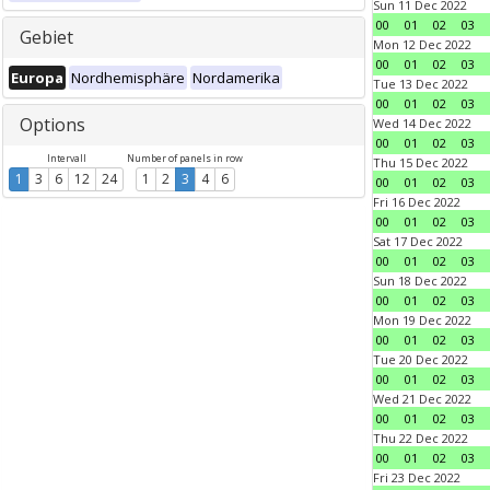
Sun 11 Dec 2022
00
01
02
03
Gebiet
Mon 12 Dec 2022
00
01
02
03
Europa
Nordhemisphäre
Nordamerika
Tue 13 Dec 2022
00
01
02
03
Options
Wed 14 Dec 2022
00
01
02
03
Intervall
Number of panels in row
Thu 15 Dec 2022
1
3
6
12
24
1
2
3
4
6
00
01
02
03
Fri 16 Dec 2022
00
01
02
03
Sat 17 Dec 2022
00
01
02
03
Sun 18 Dec 2022
00
01
02
03
Mon 19 Dec 2022
00
01
02
03
Tue 20 Dec 2022
00
01
02
03
Wed 21 Dec 2022
00
01
02
03
Thu 22 Dec 2022
00
01
02
03
Fri 23 Dec 2022