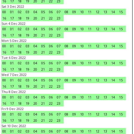
16
17
18
19
20
21
22
23
Sat 3 Dec 2022
00
01
02
03
04
05
06
07
08
09
10
11
12
13
14
15
16
17
18
19
20
21
22
23
Sun 4 Dec 2022
00
01
02
03
04
05
06
07
08
09
10
11
12
13
14
15
16
17
18
19
20
21
22
23
Mon 5 Dec 2022
00
01
02
03
04
05
06
07
08
09
10
11
12
13
14
15
16
17
18
19
20
21
22
23
Tue 6 Dec 2022
00
01
02
03
04
05
06
07
08
09
10
11
12
13
14
15
16
17
18
19
20
21
22
23
Wed 7 Dec 2022
00
01
02
03
04
05
06
07
08
09
10
11
12
13
14
15
16
17
18
19
20
21
22
23
Thu 8 Dec 2022
00
01
02
03
04
05
06
07
08
09
10
11
12
13
14
15
16
17
18
19
20
21
22
23
Fri 9 Dec 2022
00
01
02
03
04
05
06
07
08
09
10
11
12
13
14
15
16
17
18
19
20
21
22
23
Sat 10 Dec 2022
00
01
02
03
04
05
06
07
08
09
10
11
12
13
14
15