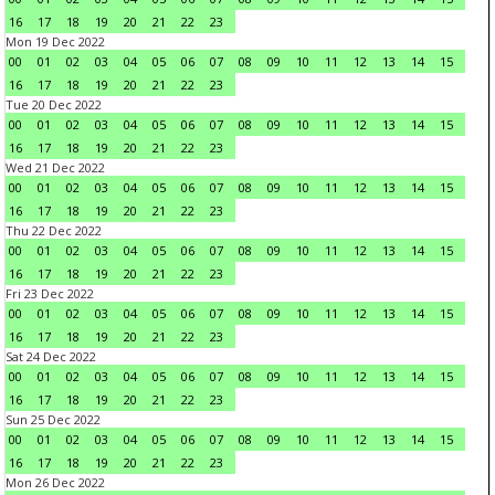
16
17
18
19
20
21
22
23
Mon 19 Dec 2022
00
01
02
03
04
05
06
07
08
09
10
11
12
13
14
15
16
17
18
19
20
21
22
23
Tue 20 Dec 2022
00
01
02
03
04
05
06
07
08
09
10
11
12
13
14
15
16
17
18
19
20
21
22
23
Wed 21 Dec 2022
00
01
02
03
04
05
06
07
08
09
10
11
12
13
14
15
16
17
18
19
20
21
22
23
Thu 22 Dec 2022
00
01
02
03
04
05
06
07
08
09
10
11
12
13
14
15
16
17
18
19
20
21
22
23
Fri 23 Dec 2022
00
01
02
03
04
05
06
07
08
09
10
11
12
13
14
15
16
17
18
19
20
21
22
23
Sat 24 Dec 2022
00
01
02
03
04
05
06
07
08
09
10
11
12
13
14
15
16
17
18
19
20
21
22
23
Sun 25 Dec 2022
00
01
02
03
04
05
06
07
08
09
10
11
12
13
14
15
16
17
18
19
20
21
22
23
Mon 26 Dec 2022