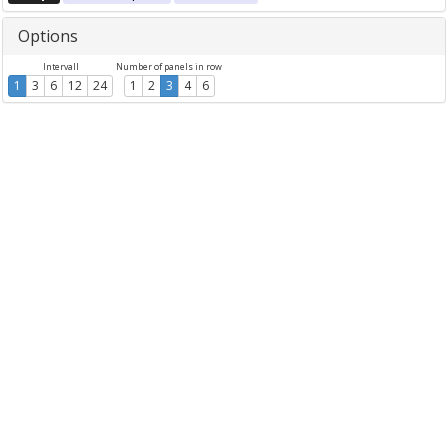
Options
Intervall
Number of panels in row
1
3
6
12
24
1
2
3
4
6