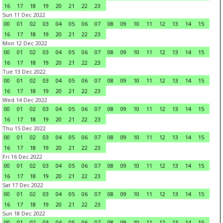
16
17
18
19
20
21
22
23
Sun 11 Dec 2022
00
01
02
03
04
05
06
07
08
09
10
11
12
13
14
15
16
17
18
19
20
21
22
23
Mon 12 Dec 2022
00
01
02
03
04
05
06
07
08
09
10
11
12
13
14
15
16
17
18
19
20
21
22
23
Tue 13 Dec 2022
00
01
02
03
04
05
06
07
08
09
10
11
12
13
14
15
16
17
18
19
20
21
22
23
Wed 14 Dec 2022
00
01
02
03
04
05
06
07
08
09
10
11
12
13
14
15
16
17
18
19
20
21
22
23
Thu 15 Dec 2022
00
01
02
03
04
05
06
07
08
09
10
11
12
13
14
15
16
17
18
19
20
21
22
23
Fri 16 Dec 2022
00
01
02
03
04
05
06
07
08
09
10
11
12
13
14
15
16
17
18
19
20
21
22
23
Sat 17 Dec 2022
00
01
02
03
04
05
06
07
08
09
10
11
12
13
14
15
16
17
18
19
20
21
22
23
Sun 18 Dec 2022
00
01
02
03
04
05
06
07
08
09
10
11
12
13
14
15