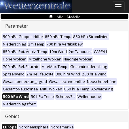
Toggle
naviga
Alle Modelle
Parameter
500 hPa Geopot. Höhe
850 hPa Temp.
850 hPa Stromlinien
Niederschlag
2m Temp
700 hPa Vertikalbew
850 hPa Pot. Äquiv. Temp
10m Wind
2m Taupunkt
CAPE/LI
Hohe Wolken
Mittelhohe Wolken
Niedrige Wolken
700 hPa Rel. Feuchte
Min/Max Temp.
Gesamtniederschlag
Spitzenwind
2m Rel. feuchte
300 hPa Wind
200 hPa Wind
Gesamtbedeckungsgrad
Gesamtschneehöhe
Neuschneehöhe
Gesamt-Neuschnee
Mittl. Wolken
850 hPa Temp. Abweichung
500 hPa Wind
50 hPa Temp
Schnee/Eis
Wellenhoehe
Niederschlagsform
Gebiet
Europa
Nordhemisphäre
Nordamerika