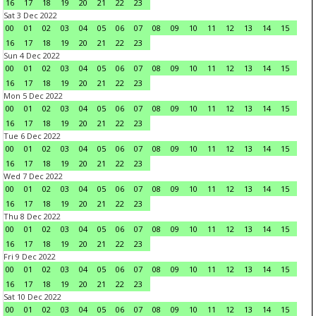
16
17
18
19
20
21
22
23
Sat 3 Dec 2022
00
01
02
03
04
05
06
07
08
09
10
11
12
13
14
15
16
17
18
19
20
21
22
23
Sun 4 Dec 2022
00
01
02
03
04
05
06
07
08
09
10
11
12
13
14
15
16
17
18
19
20
21
22
23
Mon 5 Dec 2022
00
01
02
03
04
05
06
07
08
09
10
11
12
13
14
15
16
17
18
19
20
21
22
23
Tue 6 Dec 2022
00
01
02
03
04
05
06
07
08
09
10
11
12
13
14
15
16
17
18
19
20
21
22
23
Wed 7 Dec 2022
00
01
02
03
04
05
06
07
08
09
10
11
12
13
14
15
16
17
18
19
20
21
22
23
Thu 8 Dec 2022
00
01
02
03
04
05
06
07
08
09
10
11
12
13
14
15
16
17
18
19
20
21
22
23
Fri 9 Dec 2022
00
01
02
03
04
05
06
07
08
09
10
11
12
13
14
15
16
17
18
19
20
21
22
23
Sat 10 Dec 2022
00
01
02
03
04
05
06
07
08
09
10
11
12
13
14
15