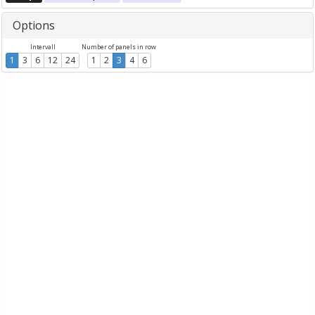
Options
Intervall
Number of panels in row
1
3
6
12
24
1
2
3
4
6