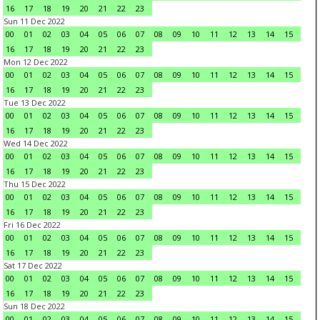
16
17
18
19
20
21
22
23
Sun 11 Dec 2022
00
01
02
03
04
05
06
07
08
09
10
11
12
13
14
15
16
17
18
19
20
21
22
23
Mon 12 Dec 2022
00
01
02
03
04
05
06
07
08
09
10
11
12
13
14
15
16
17
18
19
20
21
22
23
Tue 13 Dec 2022
00
01
02
03
04
05
06
07
08
09
10
11
12
13
14
15
16
17
18
19
20
21
22
23
Wed 14 Dec 2022
00
01
02
03
04
05
06
07
08
09
10
11
12
13
14
15
16
17
18
19
20
21
22
23
Thu 15 Dec 2022
00
01
02
03
04
05
06
07
08
09
10
11
12
13
14
15
16
17
18
19
20
21
22
23
Fri 16 Dec 2022
00
01
02
03
04
05
06
07
08
09
10
11
12
13
14
15
16
17
18
19
20
21
22
23
Sat 17 Dec 2022
00
01
02
03
04
05
06
07
08
09
10
11
12
13
14
15
16
17
18
19
20
21
22
23
Sun 18 Dec 2022
00
01
02
03
04
05
06
07
08
09
10
11
12
13
14
15