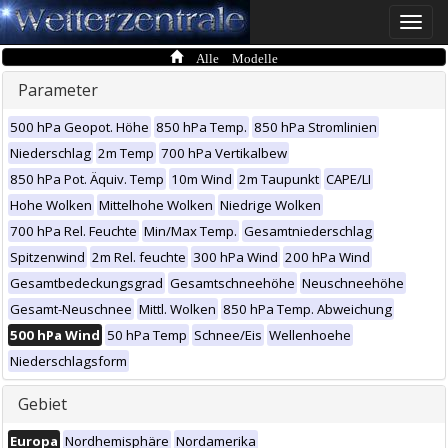
Toggle
naviga
Alle Modelle
Parameter
500 hPa Geopot. Höhe
850 hPa Temp.
850 hPa Stromlinien
Niederschlag
2m Temp
700 hPa Vertikalbew
850 hPa Pot. Äquiv. Temp
10m Wind
2m Taupunkt
CAPE/LI
Hohe Wolken
Mittelhohe Wolken
Niedrige Wolken
700 hPa Rel. Feuchte
Min/Max Temp.
Gesamtniederschlag
Spitzenwind
2m Rel. feuchte
300 hPa Wind
200 hPa Wind
Gesamtbedeckungsgrad
Gesamtschneehöhe
Neuschneehöhe
Gesamt-Neuschnee
Mittl. Wolken
850 hPa Temp. Abweichung
500 hPa Wind
50 hPa Temp
Schnee/Eis
Wellenhoehe
Niederschlagsform
Gebiet
Europa
Nordhemisphäre
Nordamerika