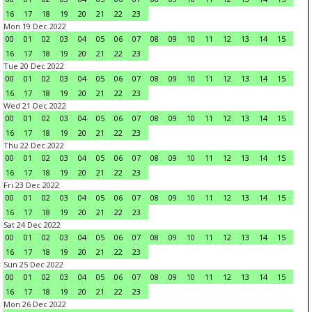
16
17
18
19
20
21
22
23
Mon 19 Dec 2022
00
01
02
03
04
05
06
07
08
09
10
11
12
13
14
15
16
17
18
19
20
21
22
23
Tue 20 Dec 2022
00
01
02
03
04
05
06
07
08
09
10
11
12
13
14
15
16
17
18
19
20
21
22
23
Wed 21 Dec 2022
00
01
02
03
04
05
06
07
08
09
10
11
12
13
14
15
16
17
18
19
20
21
22
23
Thu 22 Dec 2022
00
01
02
03
04
05
06
07
08
09
10
11
12
13
14
15
16
17
18
19
20
21
22
23
Fri 23 Dec 2022
00
01
02
03
04
05
06
07
08
09
10
11
12
13
14
15
16
17
18
19
20
21
22
23
Sat 24 Dec 2022
00
01
02
03
04
05
06
07
08
09
10
11
12
13
14
15
16
17
18
19
20
21
22
23
Sun 25 Dec 2022
00
01
02
03
04
05
06
07
08
09
10
11
12
13
14
15
16
17
18
19
20
21
22
23
Mon 26 Dec 2022