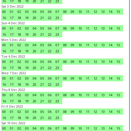
16
17
18
19
20
21
22
23
Sat 3 Dec 2022
00
01
02
03
04
05
06
07
08
09
10
11
12
13
14
15
16
17
18
19
20
21
22
23
Sun 4 Dec 2022
00
01
02
03
04
05
06
07
08
09
10
11
12
13
14
15
16
17
18
19
20
21
22
23
Mon 5 Dec 2022
00
01
02
03
04
05
06
07
08
09
10
11
12
13
14
15
16
17
18
19
20
21
22
23
Tue 6 Dec 2022
00
01
02
03
04
05
06
07
08
09
10
11
12
13
14
15
16
17
18
19
20
21
22
23
Wed 7 Dec 2022
00
01
02
03
04
05
06
07
08
09
10
11
12
13
14
15
16
17
18
19
20
21
22
23
Thu 8 Dec 2022
00
01
02
03
04
05
06
07
08
09
10
11
12
13
14
15
16
17
18
19
20
21
22
23
Fri 9 Dec 2022
00
01
02
03
04
05
06
07
08
09
10
11
12
13
14
15
16
17
18
19
20
21
22
23
Sat 10 Dec 2022
00
01
02
03
04
05
06
07
08
09
10
11
12
13
14
15