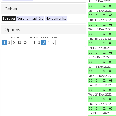
Sun 11 Dec 2022
00
01
02
03
Gebiet
Mon 12 Dec 2022
00
01
02
03
Europa
Nordhemisphäre
Nordamerika
Tue 13 Dec 2022
00
01
02
03
Options
Wed 14 Dec 2022
00
01
02
03
Intervall
Number of panels in row
Thu 15 Dec 2022
1
3
6
12
24
1
2
3
4
6
00
01
02
03
Fri 16 Dec 2022
00
01
02
03
Sat 17 Dec 2022
00
01
02
03
Sun 18 Dec 2022
00
01
02
03
Mon 19 Dec 2022
00
01
02
03
Tue 20 Dec 2022
00
01
02
03
Wed 21 Dec 2022
00
01
02
03
Thu 22 Dec 2022
00
01
02
03
Fri 23 Dec 2022