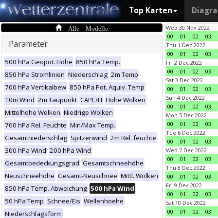
Top Karten
Diagr
Alle Modelle
Wed 30 Nov 2022
00
01
02
03
Parameter
Thu 1 Dec 2022
00
01
02
03
500 hPa Geopot. Höhe
850 hPa Temp.
Fri 2 Dec 2022
00
01
02
03
850 hPa Stromlinien
Niederschlag
2m Temp
Sat 3 Dec 2022
700 hPa Vertikalbew
850 hPa Pot. Äquiv. Temp
00
01
02
03
Sun 4 Dec 2022
10m Wind
2m Taupunkt
CAPE/LI
Hohe Wolken
00
01
02
03
Mittelhohe Wolken
Niedrige Wolken
Mon 5 Dec 2022
00
01
02
03
700 hPa Rel. Feuchte
Min/Max Temp.
Tue 6 Dec 2022
Gesamtniederschlag
Spitzenwind
2m Rel. feuchte
00
01
02
03
300 hPa Wind
200 hPa Wind
Wed 7 Dec 2022
00
01
02
03
Gesamtbedeckungsgrad
Gesamtschneehöhe
Thu 8 Dec 2022
Neuschneehöhe
Gesamt-Neuschnee
Mittl. Wolken
00
01
02
03
Fri 9 Dec 2022
850 hPa Temp. Abweichung
500 hPa Wind
00
01
02
03
50 hPa Temp
Schnee/Eis
Wellenhoehe
Sat 10 Dec 2022
00
01
02
03
Niederschlagsform