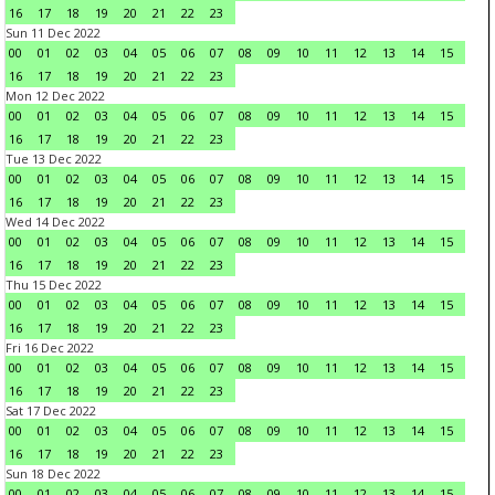
16
17
18
19
20
21
22
23
Sun 11 Dec 2022
00
01
02
03
04
05
06
07
08
09
10
11
12
13
14
15
16
17
18
19
20
21
22
23
Mon 12 Dec 2022
00
01
02
03
04
05
06
07
08
09
10
11
12
13
14
15
16
17
18
19
20
21
22
23
Tue 13 Dec 2022
00
01
02
03
04
05
06
07
08
09
10
11
12
13
14
15
16
17
18
19
20
21
22
23
Wed 14 Dec 2022
00
01
02
03
04
05
06
07
08
09
10
11
12
13
14
15
16
17
18
19
20
21
22
23
Thu 15 Dec 2022
00
01
02
03
04
05
06
07
08
09
10
11
12
13
14
15
16
17
18
19
20
21
22
23
Fri 16 Dec 2022
00
01
02
03
04
05
06
07
08
09
10
11
12
13
14
15
16
17
18
19
20
21
22
23
Sat 17 Dec 2022
00
01
02
03
04
05
06
07
08
09
10
11
12
13
14
15
16
17
18
19
20
21
22
23
Sun 18 Dec 2022
00
01
02
03
04
05
06
07
08
09
10
11
12
13
14
15