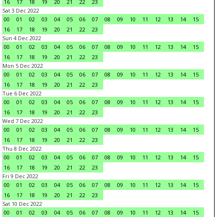
16
17
18
19
20
21
22
23
Sat 3 Dec 2022
00
01
02
03
04
05
06
07
08
09
10
11
12
13
14
15
16
17
18
19
20
21
22
23
Sun 4 Dec 2022
00
01
02
03
04
05
06
07
08
09
10
11
12
13
14
15
16
17
18
19
20
21
22
23
Mon 5 Dec 2022
00
01
02
03
04
05
06
07
08
09
10
11
12
13
14
15
16
17
18
19
20
21
22
23
Tue 6 Dec 2022
00
01
02
03
04
05
06
07
08
09
10
11
12
13
14
15
16
17
18
19
20
21
22
23
Wed 7 Dec 2022
00
01
02
03
04
05
06
07
08
09
10
11
12
13
14
15
16
17
18
19
20
21
22
23
Thu 8 Dec 2022
00
01
02
03
04
05
06
07
08
09
10
11
12
13
14
15
16
17
18
19
20
21
22
23
Fri 9 Dec 2022
00
01
02
03
04
05
06
07
08
09
10
11
12
13
14
15
16
17
18
19
20
21
22
23
Sat 10 Dec 2022
00
01
02
03
04
05
06
07
08
09
10
11
12
13
14
15