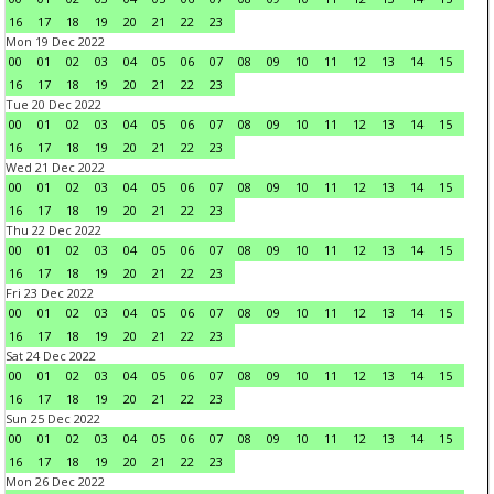
16
17
18
19
20
21
22
23
Mon 19 Dec 2022
00
01
02
03
04
05
06
07
08
09
10
11
12
13
14
15
16
17
18
19
20
21
22
23
Tue 20 Dec 2022
00
01
02
03
04
05
06
07
08
09
10
11
12
13
14
15
16
17
18
19
20
21
22
23
Wed 21 Dec 2022
00
01
02
03
04
05
06
07
08
09
10
11
12
13
14
15
16
17
18
19
20
21
22
23
Thu 22 Dec 2022
00
01
02
03
04
05
06
07
08
09
10
11
12
13
14
15
16
17
18
19
20
21
22
23
Fri 23 Dec 2022
00
01
02
03
04
05
06
07
08
09
10
11
12
13
14
15
16
17
18
19
20
21
22
23
Sat 24 Dec 2022
00
01
02
03
04
05
06
07
08
09
10
11
12
13
14
15
16
17
18
19
20
21
22
23
Sun 25 Dec 2022
00
01
02
03
04
05
06
07
08
09
10
11
12
13
14
15
16
17
18
19
20
21
22
23
Mon 26 Dec 2022