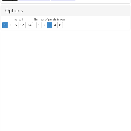
Options
Intervall
Number of panels in row
1
3
6
12
24
1
2
3
4
6