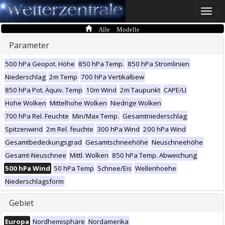
Toggle
naviga
Alle Modelle
Parameter
500 hPa Geopot. Höhe
850 hPa Temp.
850 hPa Stromlinien
Niederschlag
2m Temp
700 hPa Vertikalbew
850 hPa Pot. Äquiv. Temp
10m Wind
2m Taupunkt
CAPE/LI
Hohe Wolken
Mittelhohe Wolken
Niedrige Wolken
700 hPa Rel. Feuchte
Min/Max Temp.
Gesamtniederschlag
Spitzenwind
2m Rel. feuchte
300 hPa Wind
200 hPa Wind
Gesamtbedeckungsgrad
Gesamtschneehöhe
Neuschneehöhe
Gesamt-Neuschnee
Mittl. Wolken
850 hPa Temp. Abweichung
500 hPa Wind
50 hPa Temp
Schnee/Eis
Wellenhoehe
Niederschlagsform
Gebiet
Europa
Nordhemisphäre
Nordamerika