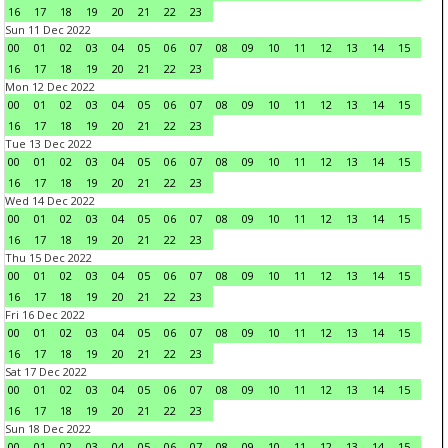
16
17
18
19
20
21
22
23
Sun 11 Dec 2022
00
01
02
03
04
05
06
07
08
09
10
11
12
13
14
15
16
17
18
19
20
21
22
23
Mon 12 Dec 2022
00
01
02
03
04
05
06
07
08
09
10
11
12
13
14
15
16
17
18
19
20
21
22
23
Tue 13 Dec 2022
00
01
02
03
04
05
06
07
08
09
10
11
12
13
14
15
16
17
18
19
20
21
22
23
Wed 14 Dec 2022
00
01
02
03
04
05
06
07
08
09
10
11
12
13
14
15
16
17
18
19
20
21
22
23
Thu 15 Dec 2022
00
01
02
03
04
05
06
07
08
09
10
11
12
13
14
15
16
17
18
19
20
21
22
23
Fri 16 Dec 2022
00
01
02
03
04
05
06
07
08
09
10
11
12
13
14
15
16
17
18
19
20
21
22
23
Sat 17 Dec 2022
00
01
02
03
04
05
06
07
08
09
10
11
12
13
14
15
16
17
18
19
20
21
22
23
Sun 18 Dec 2022
00
01
02
03
04
05
06
07
08
09
10
11
12
13
14
15