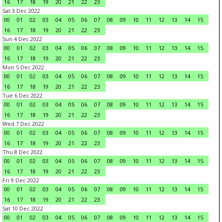
16
17
18
19
20
21
22
23
Sat 3 Dec 2022
00
01
02
03
04
05
06
07
08
09
10
11
12
13
14
15
16
17
18
19
20
21
22
23
Sun 4 Dec 2022
00
01
02
03
04
05
06
07
08
09
10
11
12
13
14
15
16
17
18
19
20
21
22
23
Mon 5 Dec 2022
00
01
02
03
04
05
06
07
08
09
10
11
12
13
14
15
16
17
18
19
20
21
22
23
Tue 6 Dec 2022
00
01
02
03
04
05
06
07
08
09
10
11
12
13
14
15
16
17
18
19
20
21
22
23
Wed 7 Dec 2022
00
01
02
03
04
05
06
07
08
09
10
11
12
13
14
15
16
17
18
19
20
21
22
23
Thu 8 Dec 2022
00
01
02
03
04
05
06
07
08
09
10
11
12
13
14
15
16
17
18
19
20
21
22
23
Fri 9 Dec 2022
00
01
02
03
04
05
06
07
08
09
10
11
12
13
14
15
16
17
18
19
20
21
22
23
Sat 10 Dec 2022
00
01
02
03
04
05
06
07
08
09
10
11
12
13
14
15