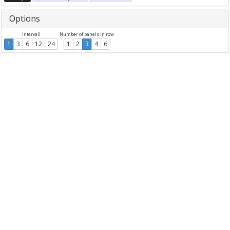
Options
Intervall
Number of panels in row
1
3
6
12
24
1
2
3
4
6