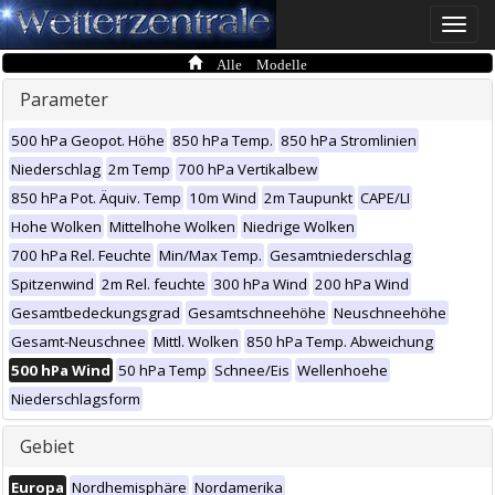
Toggle
naviga
Alle Modelle
Parameter
500 hPa Geopot. Höhe
850 hPa Temp.
850 hPa Stromlinien
Niederschlag
2m Temp
700 hPa Vertikalbew
850 hPa Pot. Äquiv. Temp
10m Wind
2m Taupunkt
CAPE/LI
Hohe Wolken
Mittelhohe Wolken
Niedrige Wolken
700 hPa Rel. Feuchte
Min/Max Temp.
Gesamtniederschlag
Spitzenwind
2m Rel. feuchte
300 hPa Wind
200 hPa Wind
Gesamtbedeckungsgrad
Gesamtschneehöhe
Neuschneehöhe
Gesamt-Neuschnee
Mittl. Wolken
850 hPa Temp. Abweichung
500 hPa Wind
50 hPa Temp
Schnee/Eis
Wellenhoehe
Niederschlagsform
Gebiet
Europa
Nordhemisphäre
Nordamerika