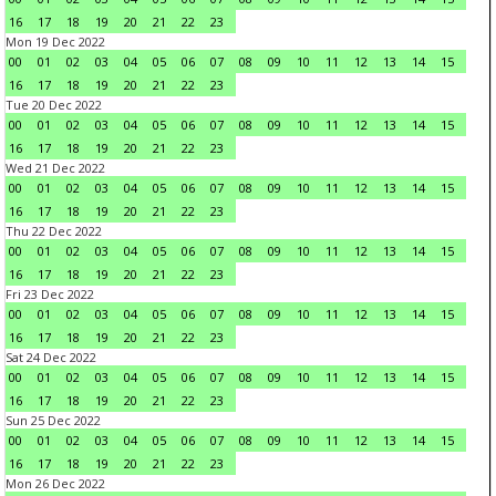
16
17
18
19
20
21
22
23
Mon 19 Dec 2022
00
01
02
03
04
05
06
07
08
09
10
11
12
13
14
15
16
17
18
19
20
21
22
23
Tue 20 Dec 2022
00
01
02
03
04
05
06
07
08
09
10
11
12
13
14
15
16
17
18
19
20
21
22
23
Wed 21 Dec 2022
00
01
02
03
04
05
06
07
08
09
10
11
12
13
14
15
16
17
18
19
20
21
22
23
Thu 22 Dec 2022
00
01
02
03
04
05
06
07
08
09
10
11
12
13
14
15
16
17
18
19
20
21
22
23
Fri 23 Dec 2022
00
01
02
03
04
05
06
07
08
09
10
11
12
13
14
15
16
17
18
19
20
21
22
23
Sat 24 Dec 2022
00
01
02
03
04
05
06
07
08
09
10
11
12
13
14
15
16
17
18
19
20
21
22
23
Sun 25 Dec 2022
00
01
02
03
04
05
06
07
08
09
10
11
12
13
14
15
16
17
18
19
20
21
22
23
Mon 26 Dec 2022