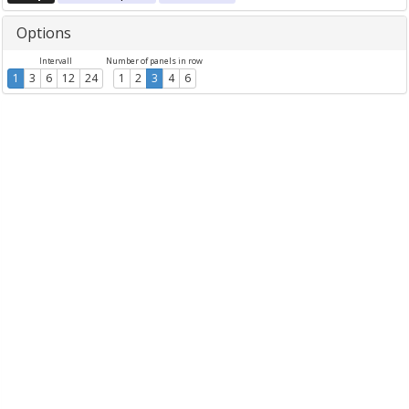
Options
Intervall
Number of panels in row
1
3
6
12
24
1
2
3
4
6