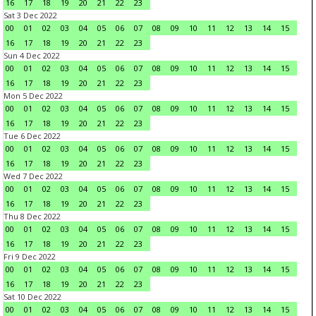
16
17
18
19
20
21
22
23
Sat 3 Dec 2022
00
01
02
03
04
05
06
07
08
09
10
11
12
13
14
15
16
17
18
19
20
21
22
23
Sun 4 Dec 2022
00
01
02
03
04
05
06
07
08
09
10
11
12
13
14
15
16
17
18
19
20
21
22
23
Mon 5 Dec 2022
00
01
02
03
04
05
06
07
08
09
10
11
12
13
14
15
16
17
18
19
20
21
22
23
Tue 6 Dec 2022
00
01
02
03
04
05
06
07
08
09
10
11
12
13
14
15
16
17
18
19
20
21
22
23
Wed 7 Dec 2022
00
01
02
03
04
05
06
07
08
09
10
11
12
13
14
15
16
17
18
19
20
21
22
23
Thu 8 Dec 2022
00
01
02
03
04
05
06
07
08
09
10
11
12
13
14
15
16
17
18
19
20
21
22
23
Fri 9 Dec 2022
00
01
02
03
04
05
06
07
08
09
10
11
12
13
14
15
16
17
18
19
20
21
22
23
Sat 10 Dec 2022
00
01
02
03
04
05
06
07
08
09
10
11
12
13
14
15