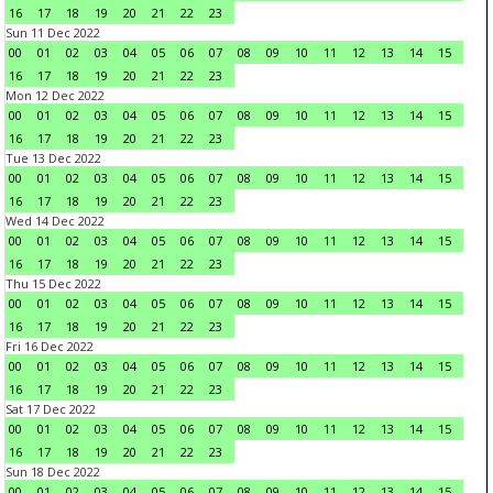
16
17
18
19
20
21
22
23
Sun 11 Dec 2022
00
01
02
03
04
05
06
07
08
09
10
11
12
13
14
15
16
17
18
19
20
21
22
23
Mon 12 Dec 2022
00
01
02
03
04
05
06
07
08
09
10
11
12
13
14
15
16
17
18
19
20
21
22
23
Tue 13 Dec 2022
00
01
02
03
04
05
06
07
08
09
10
11
12
13
14
15
16
17
18
19
20
21
22
23
Wed 14 Dec 2022
00
01
02
03
04
05
06
07
08
09
10
11
12
13
14
15
16
17
18
19
20
21
22
23
Thu 15 Dec 2022
00
01
02
03
04
05
06
07
08
09
10
11
12
13
14
15
16
17
18
19
20
21
22
23
Fri 16 Dec 2022
00
01
02
03
04
05
06
07
08
09
10
11
12
13
14
15
16
17
18
19
20
21
22
23
Sat 17 Dec 2022
00
01
02
03
04
05
06
07
08
09
10
11
12
13
14
15
16
17
18
19
20
21
22
23
Sun 18 Dec 2022
00
01
02
03
04
05
06
07
08
09
10
11
12
13
14
15