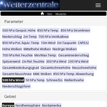
Toggle
naviga
Alle Modelle
Parameter
500 hPa Geopot. Höhe
850 hPa Temp.
850 hPa Stromlinien
Niederschlag
2m Temp
700 hPa Vertikalbew
850 hPa Pot. Äquiv. Temp
10m Wind
2m Taupunkt
CAPE/LI
Hohe Wolken
Mittelhohe Wolken
Niedrige Wolken
700 hPa Rel. Feuchte
Min/Max Temp.
Gesamtniederschlag
Spitzenwind
2m Rel. feuchte
300 hPa Wind
200 hPa Wind
Gesamtbedeckungsgrad
Gesamtschneehöhe
Neuschneehöhe
Gesamt-Neuschnee
Mittl. Wolken
850 hPa Temp. Abweichung
500 hPa Wind
50 hPa Temp
Schnee/Eis
Wellenhoehe
Niederschlagsform
Gebiet
Europa
Nordhemisphäre
Nordamerika