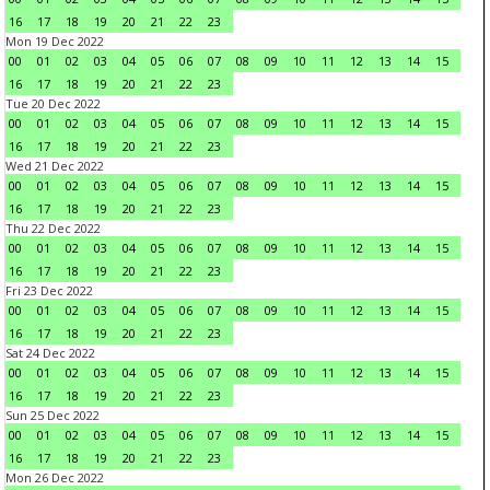
16
17
18
19
20
21
22
23
Mon 19 Dec 2022
00
01
02
03
04
05
06
07
08
09
10
11
12
13
14
15
16
17
18
19
20
21
22
23
Tue 20 Dec 2022
00
01
02
03
04
05
06
07
08
09
10
11
12
13
14
15
16
17
18
19
20
21
22
23
Wed 21 Dec 2022
00
01
02
03
04
05
06
07
08
09
10
11
12
13
14
15
16
17
18
19
20
21
22
23
Thu 22 Dec 2022
00
01
02
03
04
05
06
07
08
09
10
11
12
13
14
15
16
17
18
19
20
21
22
23
Fri 23 Dec 2022
00
01
02
03
04
05
06
07
08
09
10
11
12
13
14
15
16
17
18
19
20
21
22
23
Sat 24 Dec 2022
00
01
02
03
04
05
06
07
08
09
10
11
12
13
14
15
16
17
18
19
20
21
22
23
Sun 25 Dec 2022
00
01
02
03
04
05
06
07
08
09
10
11
12
13
14
15
16
17
18
19
20
21
22
23
Mon 26 Dec 2022