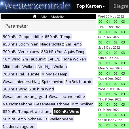
Top Karten
Diagr
Alle Modelle
Wed 30 Nov 2022
00
01
02
03
Parameter
Thu 1 Dec 2022
00
01
02
03
500 hPa Geopot. Höhe
850 hPa Temp.
Fri 2 Dec 2022
00
01
02
03
850 hPa Stromlinien
Niederschlag
2m Temp
Sat 3 Dec 2022
700 hPa Vertikalbew
850 hPa Pot. Äquiv. Temp
00
01
02
03
Sun 4 Dec 2022
10m Wind
2m Taupunkt
CAPE/LI
Hohe Wolken
00
01
02
03
Mittelhohe Wolken
Niedrige Wolken
Mon 5 Dec 2022
00
01
02
03
700 hPa Rel. Feuchte
Min/Max Temp.
Tue 6 Dec 2022
Gesamtniederschlag
Spitzenwind
2m Rel. feuchte
00
01
02
03
300 hPa Wind
200 hPa Wind
Wed 7 Dec 2022
00
01
02
03
Gesamtbedeckungsgrad
Gesamtschneehöhe
Thu 8 Dec 2022
Neuschneehöhe
Gesamt-Neuschnee
Mittl. Wolken
00
01
02
03
Fri 9 Dec 2022
850 hPa Temp. Abweichung
500 hPa Wind
00
01
02
03
50 hPa Temp
Schnee/Eis
Wellenhoehe
Sat 10 Dec 2022
00
01
02
03
Niederschlagsform