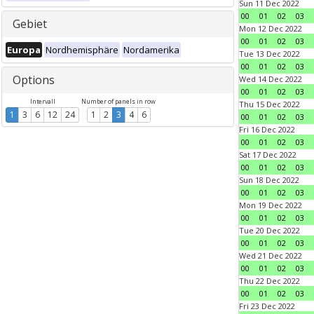
Sun 11 Dec 2022
00
01
02
03
Gebiet
Mon 12 Dec 2022
00
01
02
03
Europa
Nordhemisphäre
Nordamerika
Tue 13 Dec 2022
00
01
02
03
Options
Wed 14 Dec 2022
00
01
02
03
Intervall
Number of panels in row
Thu 15 Dec 2022
1
3
6
12
24
1
2
3
4
6
00
01
02
03
Fri 16 Dec 2022
00
01
02
03
Sat 17 Dec 2022
00
01
02
03
Sun 18 Dec 2022
00
01
02
03
Mon 19 Dec 2022
00
01
02
03
Tue 20 Dec 2022
00
01
02
03
Wed 21 Dec 2022
00
01
02
03
Thu 22 Dec 2022
00
01
02
03
Fri 23 Dec 2022