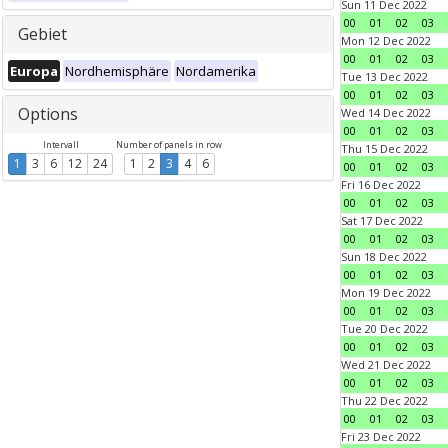
Sun 11 Dec 2022
00
01
02
03
Gebiet
Mon 12 Dec 2022
00
01
02
03
Europa
Nordhemisphäre
Nordamerika
Tue 13 Dec 2022
00
01
02
03
Options
Wed 14 Dec 2022
00
01
02
03
Intervall
Number of panels in row
Thu 15 Dec 2022
1
3
6
12
24
1
2
3
4
6
00
01
02
03
Fri 16 Dec 2022
00
01
02
03
Sat 17 Dec 2022
00
01
02
03
Sun 18 Dec 2022
00
01
02
03
Mon 19 Dec 2022
00
01
02
03
Tue 20 Dec 2022
00
01
02
03
Wed 21 Dec 2022
00
01
02
03
Thu 22 Dec 2022
00
01
02
03
Fri 23 Dec 2022