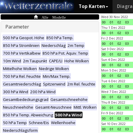
Top Karten
Diagr
Alle Modelle
Wed 30 Nov 2022
00
01
02
03
Parameter
Thu 1 Dec 2022
00
01
02
03
500 hPa Geopot. Höhe
850 hPa Temp.
Fri 2 Dec 2022
00
01
02
03
850 hPa Stromlinien
Niederschlag
2m Temp
Sat 3 Dec 2022
700 hPa Vertikalbew
850 hPa Pot. Äquiv. Temp
00
01
02
03
Sun 4 Dec 2022
10m Wind
2m Taupunkt
CAPE/LI
Hohe Wolken
00
01
02
03
Mittelhohe Wolken
Niedrige Wolken
Mon 5 Dec 2022
00
01
02
03
700 hPa Rel. Feuchte
Min/Max Temp.
Tue 6 Dec 2022
Gesamtniederschlag
Spitzenwind
2m Rel. feuchte
00
01
02
03
300 hPa Wind
200 hPa Wind
Wed 7 Dec 2022
00
01
02
03
Gesamtbedeckungsgrad
Gesamtschneehöhe
Thu 8 Dec 2022
Neuschneehöhe
Gesamt-Neuschnee
Mittl. Wolken
00
01
02
03
Fri 9 Dec 2022
850 hPa Temp. Abweichung
500 hPa Wind
00
01
02
03
50 hPa Temp
Schnee/Eis
Wellenhoehe
Sat 10 Dec 2022
00
01
02
03
Niederschlagsform