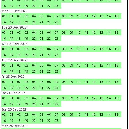
16
17
18
19
20
21
22
23
Mon 19 Dec 2022
00
01
02
03
04
05
06
07
08
09
10
11
12
13
14
15
16
17
18
19
20
21
22
23
Tue 20 Dec 2022
00
01
02
03
04
05
06
07
08
09
10
11
12
13
14
15
16
17
18
19
20
21
22
23
Wed 21 Dec 2022
00
01
02
03
04
05
06
07
08
09
10
11
12
13
14
15
16
17
18
19
20
21
22
23
Thu 22 Dec 2022
00
01
02
03
04
05
06
07
08
09
10
11
12
13
14
15
16
17
18
19
20
21
22
23
Fri 23 Dec 2022
00
01
02
03
04
05
06
07
08
09
10
11
12
13
14
15
16
17
18
19
20
21
22
23
Sat 24 Dec 2022
00
01
02
03
04
05
06
07
08
09
10
11
12
13
14
15
16
17
18
19
20
21
22
23
Sun 25 Dec 2022
00
01
02
03
04
05
06
07
08
09
10
11
12
13
14
15
16
17
18
19
20
21
22
23
Mon 26 Dec 2022