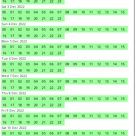
16
17
18
19
20
21
22
23
Sat 3 Dec 2022
00
01
02
03
04
05
06
07
08
09
10
11
12
13
14
15
16
17
18
19
20
21
22
23
Sun 4 Dec 2022
00
01
02
03
04
05
06
07
08
09
10
11
12
13
14
15
16
17
18
19
20
21
22
23
Mon 5 Dec 2022
00
01
02
03
04
05
06
07
08
09
10
11
12
13
14
15
16
17
18
19
20
21
22
23
Tue 6 Dec 2022
00
01
02
03
04
05
06
07
08
09
10
11
12
13
14
15
16
17
18
19
20
21
22
23
Wed 7 Dec 2022
00
01
02
03
04
05
06
07
08
09
10
11
12
13
14
15
16
17
18
19
20
21
22
23
Thu 8 Dec 2022
00
01
02
03
04
05
06
07
08
09
10
11
12
13
14
15
16
17
18
19
20
21
22
23
Fri 9 Dec 2022
00
01
02
03
04
05
06
07
08
09
10
11
12
13
14
15
16
17
18
19
20
21
22
23
Sat 10 Dec 2022
00
01
02
03
04
05
06
07
08
09
10
11
12
13
14
15