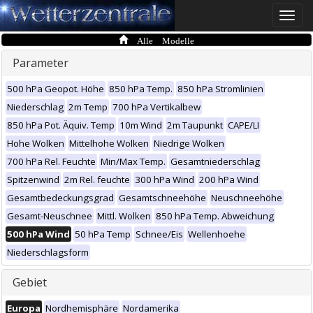
Toggle
naviga
Alle Modelle
Parameter
500 hPa Geopot. Höhe
850 hPa Temp.
850 hPa Stromlinien
Niederschlag
2m Temp
700 hPa Vertikalbew
850 hPa Pot. Äquiv. Temp
10m Wind
2m Taupunkt
CAPE/LI
Hohe Wolken
Mittelhohe Wolken
Niedrige Wolken
700 hPa Rel. Feuchte
Min/Max Temp.
Gesamtniederschlag
Spitzenwind
2m Rel. feuchte
300 hPa Wind
200 hPa Wind
Gesamtbedeckungsgrad
Gesamtschneehöhe
Neuschneehöhe
Gesamt-Neuschnee
Mittl. Wolken
850 hPa Temp. Abweichung
500 hPa Wind
50 hPa Temp
Schnee/Eis
Wellenhoehe
Niederschlagsform
Gebiet
Europa
Nordhemisphäre
Nordamerika