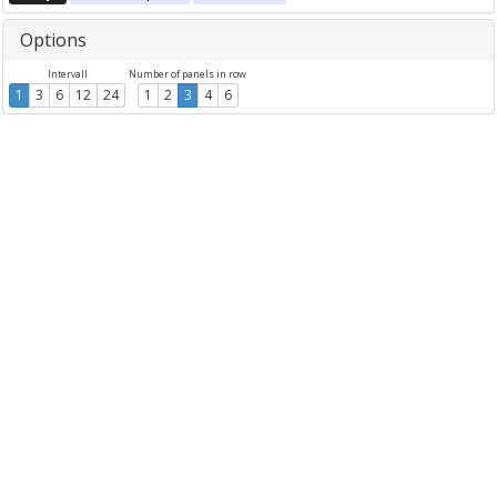
Options
Intervall
Number of panels in row
1
3
6
12
24
1
2
3
4
6