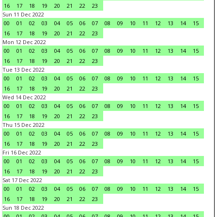
16
17
18
19
20
21
22
23
Sun 11 Dec 2022
00
01
02
03
04
05
06
07
08
09
10
11
12
13
14
15
16
17
18
19
20
21
22
23
Mon 12 Dec 2022
00
01
02
03
04
05
06
07
08
09
10
11
12
13
14
15
16
17
18
19
20
21
22
23
Tue 13 Dec 2022
00
01
02
03
04
05
06
07
08
09
10
11
12
13
14
15
16
17
18
19
20
21
22
23
Wed 14 Dec 2022
00
01
02
03
04
05
06
07
08
09
10
11
12
13
14
15
16
17
18
19
20
21
22
23
Thu 15 Dec 2022
00
01
02
03
04
05
06
07
08
09
10
11
12
13
14
15
16
17
18
19
20
21
22
23
Fri 16 Dec 2022
00
01
02
03
04
05
06
07
08
09
10
11
12
13
14
15
16
17
18
19
20
21
22
23
Sat 17 Dec 2022
00
01
02
03
04
05
06
07
08
09
10
11
12
13
14
15
16
17
18
19
20
21
22
23
Sun 18 Dec 2022
00
01
02
03
04
05
06
07
08
09
10
11
12
13
14
15