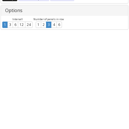
Options
Intervall
Number of panels in row
1
3
6
12
24
1
2
3
4
6