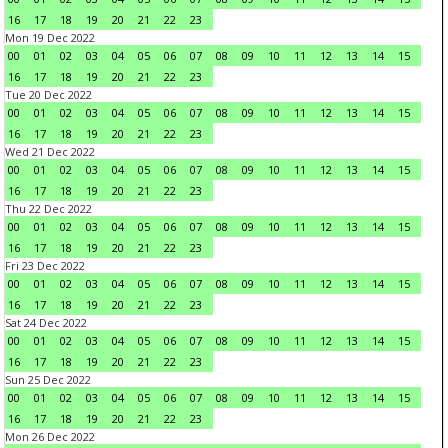
16
17
18
19
20
21
22
23
Mon 19 Dec 2022
00
01
02
03
04
05
06
07
08
09
10
11
12
13
14
15
16
17
18
19
20
21
22
23
Tue 20 Dec 2022
00
01
02
03
04
05
06
07
08
09
10
11
12
13
14
15
16
17
18
19
20
21
22
23
Wed 21 Dec 2022
00
01
02
03
04
05
06
07
08
09
10
11
12
13
14
15
16
17
18
19
20
21
22
23
Thu 22 Dec 2022
00
01
02
03
04
05
06
07
08
09
10
11
12
13
14
15
16
17
18
19
20
21
22
23
Fri 23 Dec 2022
00
01
02
03
04
05
06
07
08
09
10
11
12
13
14
15
16
17
18
19
20
21
22
23
Sat 24 Dec 2022
00
01
02
03
04
05
06
07
08
09
10
11
12
13
14
15
16
17
18
19
20
21
22
23
Sun 25 Dec 2022
00
01
02
03
04
05
06
07
08
09
10
11
12
13
14
15
16
17
18
19
20
21
22
23
Mon 26 Dec 2022