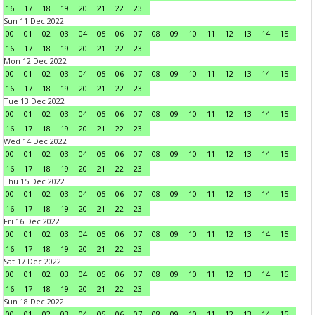
16
17
18
19
20
21
22
23
Sun 11 Dec 2022
00
01
02
03
04
05
06
07
08
09
10
11
12
13
14
15
16
17
18
19
20
21
22
23
Mon 12 Dec 2022
00
01
02
03
04
05
06
07
08
09
10
11
12
13
14
15
16
17
18
19
20
21
22
23
Tue 13 Dec 2022
00
01
02
03
04
05
06
07
08
09
10
11
12
13
14
15
16
17
18
19
20
21
22
23
Wed 14 Dec 2022
00
01
02
03
04
05
06
07
08
09
10
11
12
13
14
15
16
17
18
19
20
21
22
23
Thu 15 Dec 2022
00
01
02
03
04
05
06
07
08
09
10
11
12
13
14
15
16
17
18
19
20
21
22
23
Fri 16 Dec 2022
00
01
02
03
04
05
06
07
08
09
10
11
12
13
14
15
16
17
18
19
20
21
22
23
Sat 17 Dec 2022
00
01
02
03
04
05
06
07
08
09
10
11
12
13
14
15
16
17
18
19
20
21
22
23
Sun 18 Dec 2022
00
01
02
03
04
05
06
07
08
09
10
11
12
13
14
15