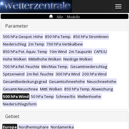
Toggle
naviga
Alle Modelle
Parameter
500 hPa Geopot. Höhe
850 hPa Temp.
850 hPa Stromlinien
Niederschlag
2m Temp
700 hPa Vertikalbew
850 hPa Pot. Äquiv. Temp
10m Wind
2m Taupunkt
CAPE/LI
Hohe Wolken
Mittelhohe Wolken
Niedrige Wolken
700 hPa Rel. Feuchte
Min/Max Temp.
Gesamtniederschlag
Spitzenwind
2m Rel. feuchte
300 hPa Wind
200 hPa Wind
Gesamtbedeckungsgrad
Gesamtschneehöhe
Neuschneehöhe
Gesamt-Neuschnee
Mittl. Wolken
850 hPa Temp. Abweichung
500 hPa Wind
50 hPa Temp
Schnee/Eis
Wellenhoehe
Niederschlagsform
Gebiet
Europa
Nordhemisphäre
Nordamerika