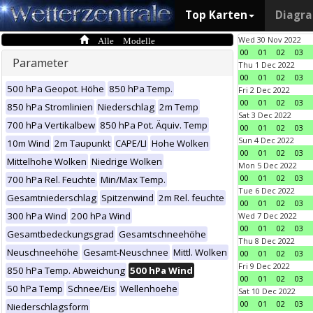
Top Karten
Diagr
Alle Modelle
Wed 30 Nov 2022
00
01
02
03
Parameter
Thu 1 Dec 2022
00
01
02
03
500 hPa Geopot. Höhe
850 hPa Temp.
Fri 2 Dec 2022
00
01
02
03
850 hPa Stromlinien
Niederschlag
2m Temp
Sat 3 Dec 2022
700 hPa Vertikalbew
850 hPa Pot. Äquiv. Temp
00
01
02
03
Sun 4 Dec 2022
10m Wind
2m Taupunkt
CAPE/LI
Hohe Wolken
00
01
02
03
Mittelhohe Wolken
Niedrige Wolken
Mon 5 Dec 2022
00
01
02
03
700 hPa Rel. Feuchte
Min/Max Temp.
Tue 6 Dec 2022
Gesamtniederschlag
Spitzenwind
2m Rel. feuchte
00
01
02
03
300 hPa Wind
200 hPa Wind
Wed 7 Dec 2022
00
01
02
03
Gesamtbedeckungsgrad
Gesamtschneehöhe
Thu 8 Dec 2022
Neuschneehöhe
Gesamt-Neuschnee
Mittl. Wolken
00
01
02
03
Fri 9 Dec 2022
850 hPa Temp. Abweichung
500 hPa Wind
00
01
02
03
50 hPa Temp
Schnee/Eis
Wellenhoehe
Sat 10 Dec 2022
00
01
02
03
Niederschlagsform