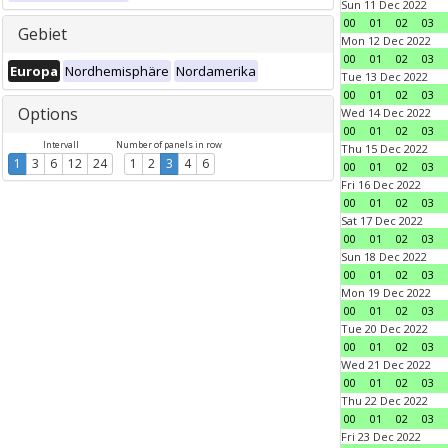
Sun 11 Dec 2022
00
01
02
03
Gebiet
Mon 12 Dec 2022
00
01
02
03
Europa
Nordhemisphäre
Nordamerika
Tue 13 Dec 2022
00
01
02
03
Options
Wed 14 Dec 2022
00
01
02
03
Intervall
Number of panels in row
Thu 15 Dec 2022
1
3
6
12
24
1
2
3
4
6
00
01
02
03
Fri 16 Dec 2022
00
01
02
03
Sat 17 Dec 2022
00
01
02
03
Sun 18 Dec 2022
00
01
02
03
Mon 19 Dec 2022
00
01
02
03
Tue 20 Dec 2022
00
01
02
03
Wed 21 Dec 2022
00
01
02
03
Thu 22 Dec 2022
00
01
02
03
Fri 23 Dec 2022