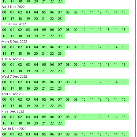
16
17
18
19
20
21
22
23
Sat 3 Dec 2022
00
01
02
03
04
05
06
07
08
09
10
11
12
13
14
15
16
17
18
19
20
21
22
23
Sun 4 Dec 2022
00
01
02
03
04
05
06
07
08
09
10
11
12
13
14
15
16
17
18
19
20
21
22
23
Mon 5 Dec 2022
00
01
02
03
04
05
06
07
08
09
10
11
12
13
14
15
16
17
18
19
20
21
22
23
Tue 6 Dec 2022
00
01
02
03
04
05
06
07
08
09
10
11
12
13
14
15
16
17
18
19
20
21
22
23
Wed 7 Dec 2022
00
01
02
03
04
05
06
07
08
09
10
11
12
13
14
15
16
17
18
19
20
21
22
23
Thu 8 Dec 2022
00
01
02
03
04
05
06
07
08
09
10
11
12
13
14
15
16
17
18
19
20
21
22
23
Fri 9 Dec 2022
00
01
02
03
04
05
06
07
08
09
10
11
12
13
14
15
16
17
18
19
20
21
22
23
Sat 10 Dec 2022
00
01
02
03
04
05
06
07
08
09
10
11
12
13
14
15