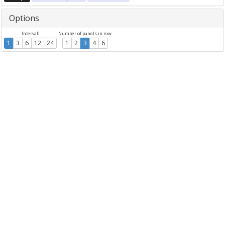
Options
Intervall
Number of panels in row
1
3
6
12
24
1
2
3
4
6