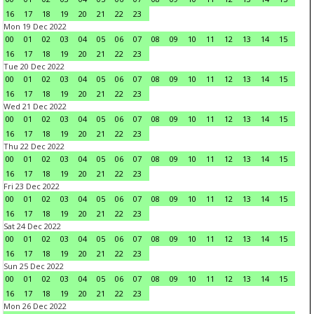
16
17
18
19
20
21
22
23
Mon 19 Dec 2022
00
01
02
03
04
05
06
07
08
09
10
11
12
13
14
15
16
17
18
19
20
21
22
23
Tue 20 Dec 2022
00
01
02
03
04
05
06
07
08
09
10
11
12
13
14
15
16
17
18
19
20
21
22
23
Wed 21 Dec 2022
00
01
02
03
04
05
06
07
08
09
10
11
12
13
14
15
16
17
18
19
20
21
22
23
Thu 22 Dec 2022
00
01
02
03
04
05
06
07
08
09
10
11
12
13
14
15
16
17
18
19
20
21
22
23
Fri 23 Dec 2022
00
01
02
03
04
05
06
07
08
09
10
11
12
13
14
15
16
17
18
19
20
21
22
23
Sat 24 Dec 2022
00
01
02
03
04
05
06
07
08
09
10
11
12
13
14
15
16
17
18
19
20
21
22
23
Sun 25 Dec 2022
00
01
02
03
04
05
06
07
08
09
10
11
12
13
14
15
16
17
18
19
20
21
22
23
Mon 26 Dec 2022