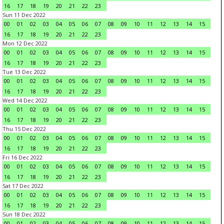
16
17
18
19
20
21
22
23
Sun 11 Dec 2022
00
01
02
03
04
05
06
07
08
09
10
11
12
13
14
15
16
17
18
19
20
21
22
23
Mon 12 Dec 2022
00
01
02
03
04
05
06
07
08
09
10
11
12
13
14
15
16
17
18
19
20
21
22
23
Tue 13 Dec 2022
00
01
02
03
04
05
06
07
08
09
10
11
12
13
14
15
16
17
18
19
20
21
22
23
Wed 14 Dec 2022
00
01
02
03
04
05
06
07
08
09
10
11
12
13
14
15
16
17
18
19
20
21
22
23
Thu 15 Dec 2022
00
01
02
03
04
05
06
07
08
09
10
11
12
13
14
15
16
17
18
19
20
21
22
23
Fri 16 Dec 2022
00
01
02
03
04
05
06
07
08
09
10
11
12
13
14
15
16
17
18
19
20
21
22
23
Sat 17 Dec 2022
00
01
02
03
04
05
06
07
08
09
10
11
12
13
14
15
16
17
18
19
20
21
22
23
Sun 18 Dec 2022
00
01
02
03
04
05
06
07
08
09
10
11
12
13
14
15