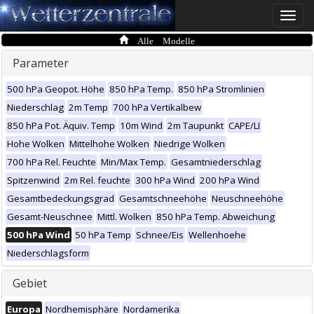
Toggle
naviga
Alle Modelle
Parameter
500 hPa Geopot. Höhe
850 hPa Temp.
850 hPa Stromlinien
Niederschlag
2m Temp
700 hPa Vertikalbew
850 hPa Pot. Äquiv. Temp
10m Wind
2m Taupunkt
CAPE/LI
Hohe Wolken
Mittelhohe Wolken
Niedrige Wolken
700 hPa Rel. Feuchte
Min/Max Temp.
Gesamtniederschlag
Spitzenwind
2m Rel. feuchte
300 hPa Wind
200 hPa Wind
Gesamtbedeckungsgrad
Gesamtschneehöhe
Neuschneehöhe
Gesamt-Neuschnee
Mittl. Wolken
850 hPa Temp. Abweichung
500 hPa Wind
50 hPa Temp
Schnee/Eis
Wellenhoehe
Niederschlagsform
Gebiet
Europa
Nordhemisphäre
Nordamerika