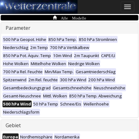
Toggle
naviga
Alle Modelle
Parameter
500 hPa Geopot. Höhe
850 hPa Temp.
850 hPa Stromlinien
Niederschlag
2m Temp
700 hPa Vertikalbew
850 hPa Pot. Äquiv. Temp
10m Wind
2m Taupunkt
CAPE/LI
Hohe Wolken
Mittelhohe Wolken
Niedrige Wolken
700 hPa Rel. Feuchte
Min/Max Temp.
Gesamtniederschlag
Spitzenwind
2m Rel. feuchte
300 hPa Wind
200 hPa Wind
Gesamtbedeckungsgrad
Gesamtschneehöhe
Neuschneehöhe
Gesamt-Neuschnee
Mittl. Wolken
850 hPa Temp. Abweichung
500 hPa Wind
50 hPa Temp
Schnee/Eis
Wellenhoehe
Niederschlagsform
Gebiet
Europa
Nordhemisphäre
Nordamerika