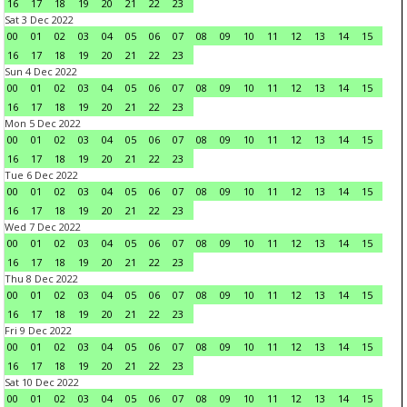
16
17
18
19
20
21
22
23
Sat 3 Dec 2022
00
01
02
03
04
05
06
07
08
09
10
11
12
13
14
15
16
17
18
19
20
21
22
23
Sun 4 Dec 2022
00
01
02
03
04
05
06
07
08
09
10
11
12
13
14
15
16
17
18
19
20
21
22
23
Mon 5 Dec 2022
00
01
02
03
04
05
06
07
08
09
10
11
12
13
14
15
16
17
18
19
20
21
22
23
Tue 6 Dec 2022
00
01
02
03
04
05
06
07
08
09
10
11
12
13
14
15
16
17
18
19
20
21
22
23
Wed 7 Dec 2022
00
01
02
03
04
05
06
07
08
09
10
11
12
13
14
15
16
17
18
19
20
21
22
23
Thu 8 Dec 2022
00
01
02
03
04
05
06
07
08
09
10
11
12
13
14
15
16
17
18
19
20
21
22
23
Fri 9 Dec 2022
00
01
02
03
04
05
06
07
08
09
10
11
12
13
14
15
16
17
18
19
20
21
22
23
Sat 10 Dec 2022
00
01
02
03
04
05
06
07
08
09
10
11
12
13
14
15