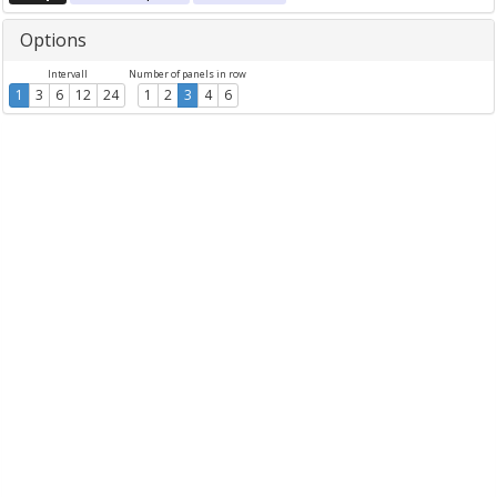
Options
Intervall
Number of panels in row
1
3
6
12
24
1
2
3
4
6