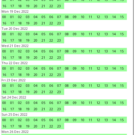
16
17
18
19
20
21
22
23
Mon 19 Dec 2022
00
01
02
03
04
05
06
07
08
09
10
11
12
13
14
15
16
17
18
19
20
21
22
23
Tue 20 Dec 2022
00
01
02
03
04
05
06
07
08
09
10
11
12
13
14
15
16
17
18
19
20
21
22
23
Wed 21 Dec 2022
00
01
02
03
04
05
06
07
08
09
10
11
12
13
14
15
16
17
18
19
20
21
22
23
Thu 22 Dec 2022
00
01
02
03
04
05
06
07
08
09
10
11
12
13
14
15
16
17
18
19
20
21
22
23
Fri 23 Dec 2022
00
01
02
03
04
05
06
07
08
09
10
11
12
13
14
15
16
17
18
19
20
21
22
23
Sat 24 Dec 2022
00
01
02
03
04
05
06
07
08
09
10
11
12
13
14
15
16
17
18
19
20
21
22
23
Sun 25 Dec 2022
00
01
02
03
04
05
06
07
08
09
10
11
12
13
14
15
16
17
18
19
20
21
22
23
Mon 26 Dec 2022