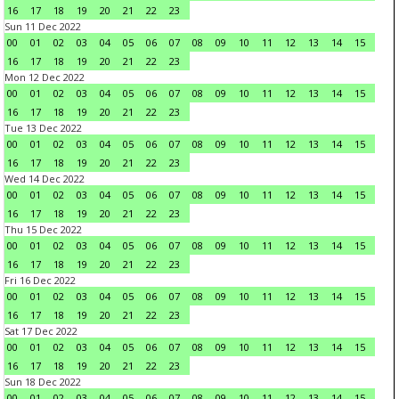
16
17
18
19
20
21
22
23
Sun 11 Dec 2022
00
01
02
03
04
05
06
07
08
09
10
11
12
13
14
15
16
17
18
19
20
21
22
23
Mon 12 Dec 2022
00
01
02
03
04
05
06
07
08
09
10
11
12
13
14
15
16
17
18
19
20
21
22
23
Tue 13 Dec 2022
00
01
02
03
04
05
06
07
08
09
10
11
12
13
14
15
16
17
18
19
20
21
22
23
Wed 14 Dec 2022
00
01
02
03
04
05
06
07
08
09
10
11
12
13
14
15
16
17
18
19
20
21
22
23
Thu 15 Dec 2022
00
01
02
03
04
05
06
07
08
09
10
11
12
13
14
15
16
17
18
19
20
21
22
23
Fri 16 Dec 2022
00
01
02
03
04
05
06
07
08
09
10
11
12
13
14
15
16
17
18
19
20
21
22
23
Sat 17 Dec 2022
00
01
02
03
04
05
06
07
08
09
10
11
12
13
14
15
16
17
18
19
20
21
22
23
Sun 18 Dec 2022
00
01
02
03
04
05
06
07
08
09
10
11
12
13
14
15