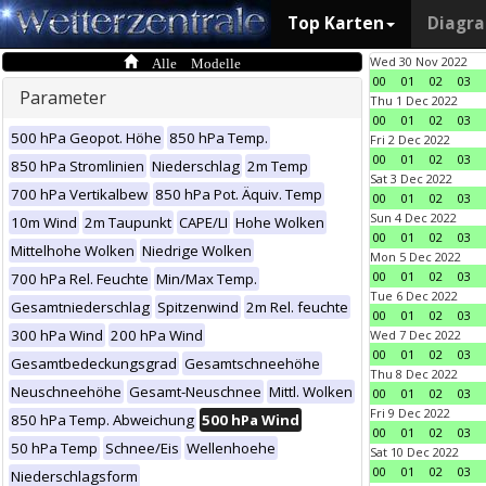
Top Karten
Diagr
Alle Modelle
Wed 30 Nov 2022
00
01
02
03
Parameter
Thu 1 Dec 2022
00
01
02
03
500 hPa Geopot. Höhe
850 hPa Temp.
Fri 2 Dec 2022
00
01
02
03
850 hPa Stromlinien
Niederschlag
2m Temp
Sat 3 Dec 2022
700 hPa Vertikalbew
850 hPa Pot. Äquiv. Temp
00
01
02
03
Sun 4 Dec 2022
10m Wind
2m Taupunkt
CAPE/LI
Hohe Wolken
00
01
02
03
Mittelhohe Wolken
Niedrige Wolken
Mon 5 Dec 2022
00
01
02
03
700 hPa Rel. Feuchte
Min/Max Temp.
Tue 6 Dec 2022
Gesamtniederschlag
Spitzenwind
2m Rel. feuchte
00
01
02
03
300 hPa Wind
200 hPa Wind
Wed 7 Dec 2022
00
01
02
03
Gesamtbedeckungsgrad
Gesamtschneehöhe
Thu 8 Dec 2022
Neuschneehöhe
Gesamt-Neuschnee
Mittl. Wolken
00
01
02
03
Fri 9 Dec 2022
850 hPa Temp. Abweichung
500 hPa Wind
00
01
02
03
50 hPa Temp
Schnee/Eis
Wellenhoehe
Sat 10 Dec 2022
00
01
02
03
Niederschlagsform