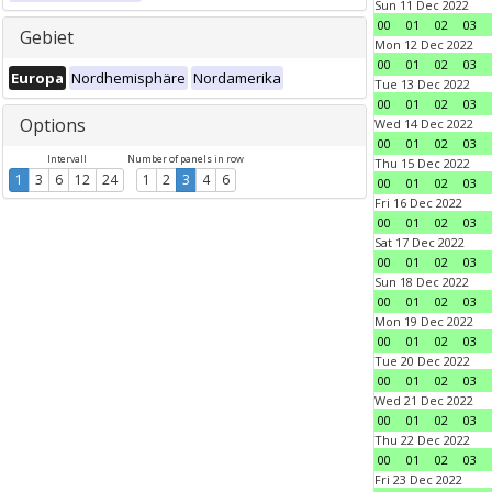
Sun 11 Dec 2022
00
01
02
03
Gebiet
Mon 12 Dec 2022
00
01
02
03
Europa
Nordhemisphäre
Nordamerika
Tue 13 Dec 2022
00
01
02
03
Options
Wed 14 Dec 2022
00
01
02
03
Intervall
Number of panels in row
Thu 15 Dec 2022
1
3
6
12
24
1
2
3
4
6
00
01
02
03
Fri 16 Dec 2022
00
01
02
03
Sat 17 Dec 2022
00
01
02
03
Sun 18 Dec 2022
00
01
02
03
Mon 19 Dec 2022
00
01
02
03
Tue 20 Dec 2022
00
01
02
03
Wed 21 Dec 2022
00
01
02
03
Thu 22 Dec 2022
00
01
02
03
Fri 23 Dec 2022