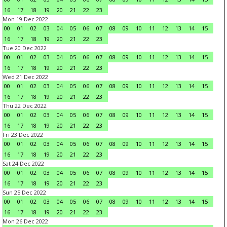
16
17
18
19
20
21
22
23
Mon 19 Dec 2022
00
01
02
03
04
05
06
07
08
09
10
11
12
13
14
15
16
17
18
19
20
21
22
23
Tue 20 Dec 2022
00
01
02
03
04
05
06
07
08
09
10
11
12
13
14
15
16
17
18
19
20
21
22
23
Wed 21 Dec 2022
00
01
02
03
04
05
06
07
08
09
10
11
12
13
14
15
16
17
18
19
20
21
22
23
Thu 22 Dec 2022
00
01
02
03
04
05
06
07
08
09
10
11
12
13
14
15
16
17
18
19
20
21
22
23
Fri 23 Dec 2022
00
01
02
03
04
05
06
07
08
09
10
11
12
13
14
15
16
17
18
19
20
21
22
23
Sat 24 Dec 2022
00
01
02
03
04
05
06
07
08
09
10
11
12
13
14
15
16
17
18
19
20
21
22
23
Sun 25 Dec 2022
00
01
02
03
04
05
06
07
08
09
10
11
12
13
14
15
16
17
18
19
20
21
22
23
Mon 26 Dec 2022