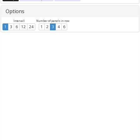
Options
Intervall
Number of panels in row
1
3
6
12
24
1
2
3
4
6