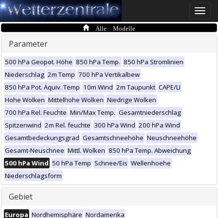
Toggle
naviga
Alle Modelle
Parameter
500 hPa Geopot. Höhe
850 hPa Temp.
850 hPa Stromlinien
Niederschlag
2m Temp
700 hPa Vertikalbew
850 hPa Pot. Äquiv. Temp
10m Wind
2m Taupunkt
CAPE/LI
Hohe Wolken
Mittelhohe Wolken
Niedrige Wolken
700 hPa Rel. Feuchte
Min/Max Temp.
Gesamtniederschlag
Spitzenwind
2m Rel. feuchte
300 hPa Wind
200 hPa Wind
Gesamtbedeckungsgrad
Gesamtschneehöhe
Neuschneehöhe
Gesamt-Neuschnee
Mittl. Wolken
850 hPa Temp. Abweichung
500 hPa Wind
50 hPa Temp
Schnee/Eis
Wellenhoehe
Niederschlagsform
Gebiet
Europa
Nordhemisphäre
Nordamerika