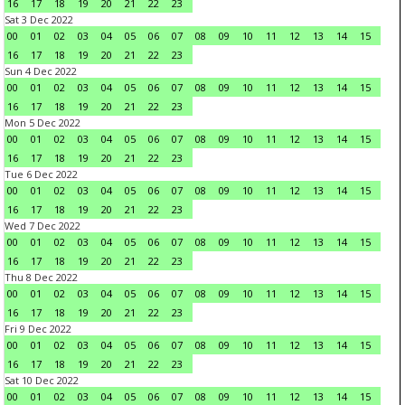
16
17
18
19
20
21
22
23
Sat 3 Dec 2022
00
01
02
03
04
05
06
07
08
09
10
11
12
13
14
15
16
17
18
19
20
21
22
23
Sun 4 Dec 2022
00
01
02
03
04
05
06
07
08
09
10
11
12
13
14
15
16
17
18
19
20
21
22
23
Mon 5 Dec 2022
00
01
02
03
04
05
06
07
08
09
10
11
12
13
14
15
16
17
18
19
20
21
22
23
Tue 6 Dec 2022
00
01
02
03
04
05
06
07
08
09
10
11
12
13
14
15
16
17
18
19
20
21
22
23
Wed 7 Dec 2022
00
01
02
03
04
05
06
07
08
09
10
11
12
13
14
15
16
17
18
19
20
21
22
23
Thu 8 Dec 2022
00
01
02
03
04
05
06
07
08
09
10
11
12
13
14
15
16
17
18
19
20
21
22
23
Fri 9 Dec 2022
00
01
02
03
04
05
06
07
08
09
10
11
12
13
14
15
16
17
18
19
20
21
22
23
Sat 10 Dec 2022
00
01
02
03
04
05
06
07
08
09
10
11
12
13
14
15