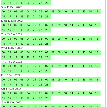
16
17
18
19
20
21
22
23
Sun 11 Dec 2022
00
01
02
03
04
05
06
07
08
09
10
11
12
13
14
15
16
17
18
19
20
21
22
23
Mon 12 Dec 2022
00
01
02
03
04
05
06
07
08
09
10
11
12
13
14
15
16
17
18
19
20
21
22
23
Tue 13 Dec 2022
00
01
02
03
04
05
06
07
08
09
10
11
12
13
14
15
16
17
18
19
20
21
22
23
Wed 14 Dec 2022
00
01
02
03
04
05
06
07
08
09
10
11
12
13
14
15
16
17
18
19
20
21
22
23
Thu 15 Dec 2022
00
01
02
03
04
05
06
07
08
09
10
11
12
13
14
15
16
17
18
19
20
21
22
23
Fri 16 Dec 2022
00
01
02
03
04
05
06
07
08
09
10
11
12
13
14
15
16
17
18
19
20
21
22
23
Sat 17 Dec 2022
00
01
02
03
04
05
06
07
08
09
10
11
12
13
14
15
16
17
18
19
20
21
22
23
Sun 18 Dec 2022
00
01
02
03
04
05
06
07
08
09
10
11
12
13
14
15