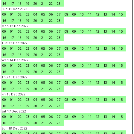
16
17
18
19
20
21
22
23
Sun 11 Dec 2022
00
01
02
03
04
05
06
07
08
09
10
11
12
13
14
15
16
17
18
19
20
21
22
23
Mon 12 Dec 2022
00
01
02
03
04
05
06
07
08
09
10
11
12
13
14
15
16
17
18
19
20
21
22
23
Tue 13 Dec 2022
00
01
02
03
04
05
06
07
08
09
10
11
12
13
14
15
16
17
18
19
20
21
22
23
Wed 14 Dec 2022
00
01
02
03
04
05
06
07
08
09
10
11
12
13
14
15
16
17
18
19
20
21
22
23
Thu 15 Dec 2022
00
01
02
03
04
05
06
07
08
09
10
11
12
13
14
15
16
17
18
19
20
21
22
23
Fri 16 Dec 2022
00
01
02
03
04
05
06
07
08
09
10
11
12
13
14
15
16
17
18
19
20
21
22
23
Sat 17 Dec 2022
00
01
02
03
04
05
06
07
08
09
10
11
12
13
14
15
16
17
18
19
20
21
22
23
Sun 18 Dec 2022
00
01
02
03
04
05
06
07
08
09
10
11
12
13
14
15