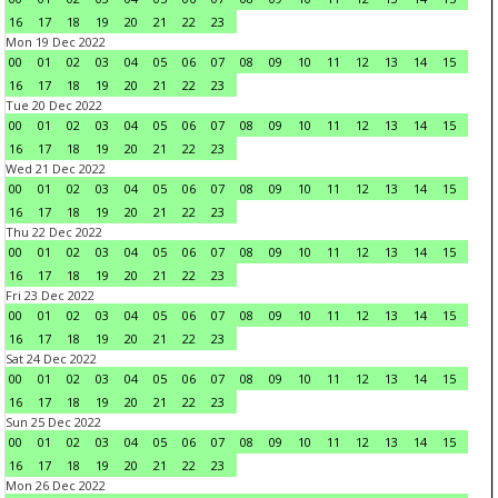
16
17
18
19
20
21
22
23
Mon 19 Dec 2022
00
01
02
03
04
05
06
07
08
09
10
11
12
13
14
15
16
17
18
19
20
21
22
23
Tue 20 Dec 2022
00
01
02
03
04
05
06
07
08
09
10
11
12
13
14
15
16
17
18
19
20
21
22
23
Wed 21 Dec 2022
00
01
02
03
04
05
06
07
08
09
10
11
12
13
14
15
16
17
18
19
20
21
22
23
Thu 22 Dec 2022
00
01
02
03
04
05
06
07
08
09
10
11
12
13
14
15
16
17
18
19
20
21
22
23
Fri 23 Dec 2022
00
01
02
03
04
05
06
07
08
09
10
11
12
13
14
15
16
17
18
19
20
21
22
23
Sat 24 Dec 2022
00
01
02
03
04
05
06
07
08
09
10
11
12
13
14
15
16
17
18
19
20
21
22
23
Sun 25 Dec 2022
00
01
02
03
04
05
06
07
08
09
10
11
12
13
14
15
16
17
18
19
20
21
22
23
Mon 26 Dec 2022