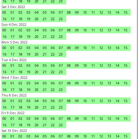
16
17
18
19
20
21
22
23
Sat 3 Dec 2022
00
01
02
03
04
05
06
07
08
09
10
11
12
13
14
15
16
17
18
19
20
21
22
23
Sun 4 Dec 2022
00
01
02
03
04
05
06
07
08
09
10
11
12
13
14
15
16
17
18
19
20
21
22
23
Mon 5 Dec 2022
00
01
02
03
04
05
06
07
08
09
10
11
12
13
14
15
16
17
18
19
20
21
22
23
Tue 6 Dec 2022
00
01
02
03
04
05
06
07
08
09
10
11
12
13
14
15
16
17
18
19
20
21
22
23
Wed 7 Dec 2022
00
01
02
03
04
05
06
07
08
09
10
11
12
13
14
15
16
17
18
19
20
21
22
23
Thu 8 Dec 2022
00
01
02
03
04
05
06
07
08
09
10
11
12
13
14
15
16
17
18
19
20
21
22
23
Fri 9 Dec 2022
00
01
02
03
04
05
06
07
08
09
10
11
12
13
14
15
16
17
18
19
20
21
22
23
Sat 10 Dec 2022
00
01
02
03
04
05
06
07
08
09
10
11
12
13
14
15