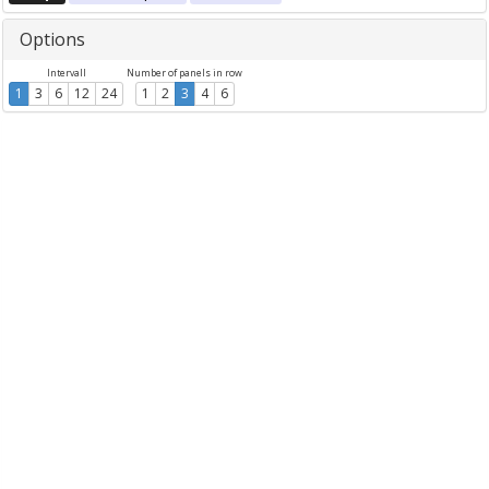
Options
Intervall
Number of panels in row
1
3
6
12
24
1
2
3
4
6