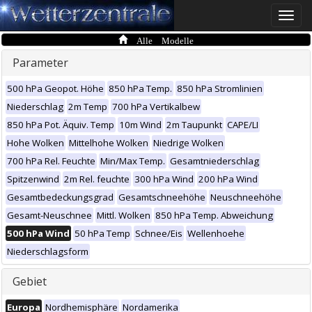
Toggle
naviga
Alle Modelle
Parameter
500 hPa Geopot. Höhe
850 hPa Temp.
850 hPa Stromlinien
Niederschlag
2m Temp
700 hPa Vertikalbew
850 hPa Pot. Äquiv. Temp
10m Wind
2m Taupunkt
CAPE/LI
Hohe Wolken
Mittelhohe Wolken
Niedrige Wolken
700 hPa Rel. Feuchte
Min/Max Temp.
Gesamtniederschlag
Spitzenwind
2m Rel. feuchte
300 hPa Wind
200 hPa Wind
Gesamtbedeckungsgrad
Gesamtschneehöhe
Neuschneehöhe
Gesamt-Neuschnee
Mittl. Wolken
850 hPa Temp. Abweichung
500 hPa Wind
50 hPa Temp
Schnee/Eis
Wellenhoehe
Niederschlagsform
Gebiet
Europa
Nordhemisphäre
Nordamerika