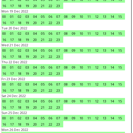
16
17
18
19
20
21
22
23
Mon 19 Dec 2022
00
01
02
03
04
05
06
07
08
09
10
11
12
13
14
15
16
17
18
19
20
21
22
23
Tue 20 Dec 2022
00
01
02
03
04
05
06
07
08
09
10
11
12
13
14
15
16
17
18
19
20
21
22
23
Wed 21 Dec 2022
00
01
02
03
04
05
06
07
08
09
10
11
12
13
14
15
16
17
18
19
20
21
22
23
Thu 22 Dec 2022
00
01
02
03
04
05
06
07
08
09
10
11
12
13
14
15
16
17
18
19
20
21
22
23
Fri 23 Dec 2022
00
01
02
03
04
05
06
07
08
09
10
11
12
13
14
15
16
17
18
19
20
21
22
23
Sat 24 Dec 2022
00
01
02
03
04
05
06
07
08
09
10
11
12
13
14
15
16
17
18
19
20
21
22
23
Sun 25 Dec 2022
00
01
02
03
04
05
06
07
08
09
10
11
12
13
14
15
16
17
18
19
20
21
22
23
Mon 26 Dec 2022