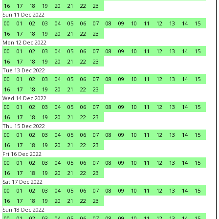
16
17
18
19
20
21
22
23
Sun 11 Dec 2022
00
01
02
03
04
05
06
07
08
09
10
11
12
13
14
15
16
17
18
19
20
21
22
23
Mon 12 Dec 2022
00
01
02
03
04
05
06
07
08
09
10
11
12
13
14
15
16
17
18
19
20
21
22
23
Tue 13 Dec 2022
00
01
02
03
04
05
06
07
08
09
10
11
12
13
14
15
16
17
18
19
20
21
22
23
Wed 14 Dec 2022
00
01
02
03
04
05
06
07
08
09
10
11
12
13
14
15
16
17
18
19
20
21
22
23
Thu 15 Dec 2022
00
01
02
03
04
05
06
07
08
09
10
11
12
13
14
15
16
17
18
19
20
21
22
23
Fri 16 Dec 2022
00
01
02
03
04
05
06
07
08
09
10
11
12
13
14
15
16
17
18
19
20
21
22
23
Sat 17 Dec 2022
00
01
02
03
04
05
06
07
08
09
10
11
12
13
14
15
16
17
18
19
20
21
22
23
Sun 18 Dec 2022
00
01
02
03
04
05
06
07
08
09
10
11
12
13
14
15