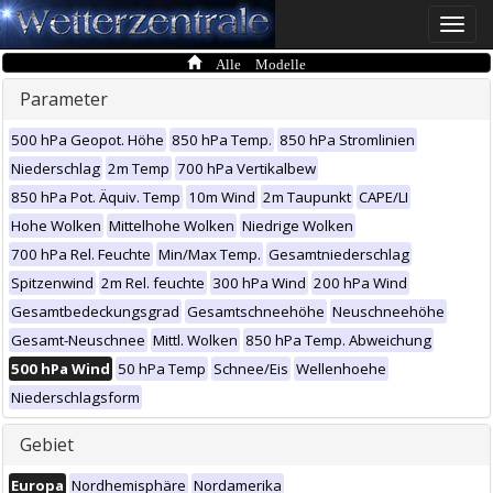
Toggle
naviga
Alle Modelle
Parameter
500 hPa Geopot. Höhe
850 hPa Temp.
850 hPa Stromlinien
Niederschlag
2m Temp
700 hPa Vertikalbew
850 hPa Pot. Äquiv. Temp
10m Wind
2m Taupunkt
CAPE/LI
Hohe Wolken
Mittelhohe Wolken
Niedrige Wolken
700 hPa Rel. Feuchte
Min/Max Temp.
Gesamtniederschlag
Spitzenwind
2m Rel. feuchte
300 hPa Wind
200 hPa Wind
Gesamtbedeckungsgrad
Gesamtschneehöhe
Neuschneehöhe
Gesamt-Neuschnee
Mittl. Wolken
850 hPa Temp. Abweichung
500 hPa Wind
50 hPa Temp
Schnee/Eis
Wellenhoehe
Niederschlagsform
Gebiet
Europa
Nordhemisphäre
Nordamerika