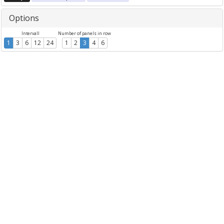
Options
Intervall
Number of panels in row
1
3
6
12
24
1
2
3
4
6