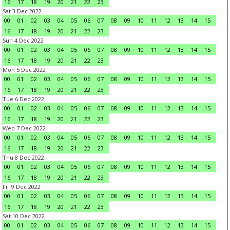
16
17
18
19
20
21
22
23
Sat 3 Dec 2022
00
01
02
03
04
05
06
07
08
09
10
11
12
13
14
15
16
17
18
19
20
21
22
23
Sun 4 Dec 2022
00
01
02
03
04
05
06
07
08
09
10
11
12
13
14
15
16
17
18
19
20
21
22
23
Mon 5 Dec 2022
00
01
02
03
04
05
06
07
08
09
10
11
12
13
14
15
16
17
18
19
20
21
22
23
Tue 6 Dec 2022
00
01
02
03
04
05
06
07
08
09
10
11
12
13
14
15
16
17
18
19
20
21
22
23
Wed 7 Dec 2022
00
01
02
03
04
05
06
07
08
09
10
11
12
13
14
15
16
17
18
19
20
21
22
23
Thu 8 Dec 2022
00
01
02
03
04
05
06
07
08
09
10
11
12
13
14
15
16
17
18
19
20
21
22
23
Fri 9 Dec 2022
00
01
02
03
04
05
06
07
08
09
10
11
12
13
14
15
16
17
18
19
20
21
22
23
Sat 10 Dec 2022
00
01
02
03
04
05
06
07
08
09
10
11
12
13
14
15