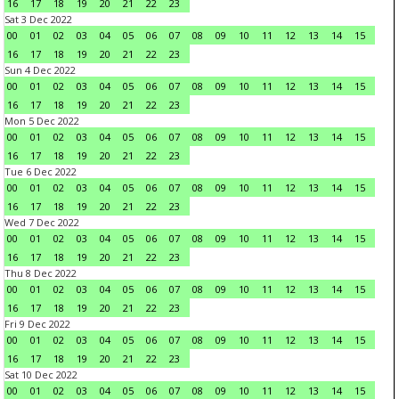
16
17
18
19
20
21
22
23
Sat 3 Dec 2022
00
01
02
03
04
05
06
07
08
09
10
11
12
13
14
15
16
17
18
19
20
21
22
23
Sun 4 Dec 2022
00
01
02
03
04
05
06
07
08
09
10
11
12
13
14
15
16
17
18
19
20
21
22
23
Mon 5 Dec 2022
00
01
02
03
04
05
06
07
08
09
10
11
12
13
14
15
16
17
18
19
20
21
22
23
Tue 6 Dec 2022
00
01
02
03
04
05
06
07
08
09
10
11
12
13
14
15
16
17
18
19
20
21
22
23
Wed 7 Dec 2022
00
01
02
03
04
05
06
07
08
09
10
11
12
13
14
15
16
17
18
19
20
21
22
23
Thu 8 Dec 2022
00
01
02
03
04
05
06
07
08
09
10
11
12
13
14
15
16
17
18
19
20
21
22
23
Fri 9 Dec 2022
00
01
02
03
04
05
06
07
08
09
10
11
12
13
14
15
16
17
18
19
20
21
22
23
Sat 10 Dec 2022
00
01
02
03
04
05
06
07
08
09
10
11
12
13
14
15