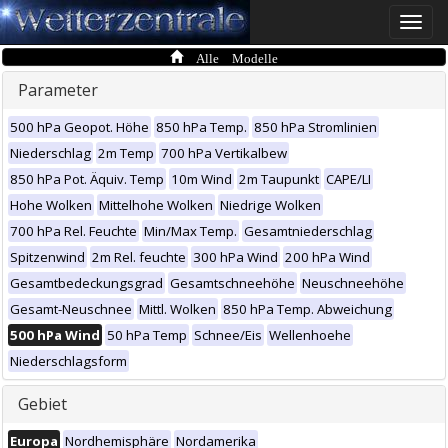
Toggle
naviga
Alle Modelle
Parameter
500 hPa Geopot. Höhe
850 hPa Temp.
850 hPa Stromlinien
Niederschlag
2m Temp
700 hPa Vertikalbew
850 hPa Pot. Äquiv. Temp
10m Wind
2m Taupunkt
CAPE/LI
Hohe Wolken
Mittelhohe Wolken
Niedrige Wolken
700 hPa Rel. Feuchte
Min/Max Temp.
Gesamtniederschlag
Spitzenwind
2m Rel. feuchte
300 hPa Wind
200 hPa Wind
Gesamtbedeckungsgrad
Gesamtschneehöhe
Neuschneehöhe
Gesamt-Neuschnee
Mittl. Wolken
850 hPa Temp. Abweichung
500 hPa Wind
50 hPa Temp
Schnee/Eis
Wellenhoehe
Niederschlagsform
Gebiet
Europa
Nordhemisphäre
Nordamerika