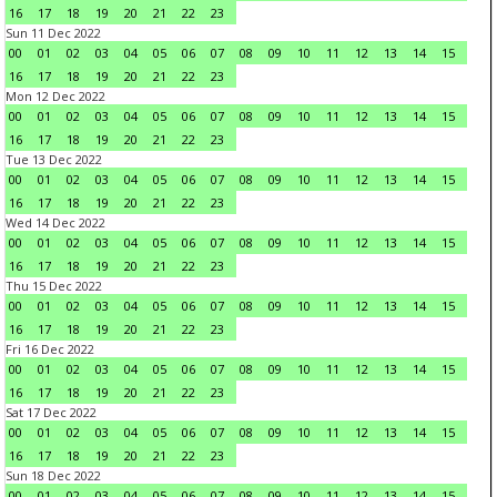
16
17
18
19
20
21
22
23
Sun 11 Dec 2022
00
01
02
03
04
05
06
07
08
09
10
11
12
13
14
15
16
17
18
19
20
21
22
23
Mon 12 Dec 2022
00
01
02
03
04
05
06
07
08
09
10
11
12
13
14
15
16
17
18
19
20
21
22
23
Tue 13 Dec 2022
00
01
02
03
04
05
06
07
08
09
10
11
12
13
14
15
16
17
18
19
20
21
22
23
Wed 14 Dec 2022
00
01
02
03
04
05
06
07
08
09
10
11
12
13
14
15
16
17
18
19
20
21
22
23
Thu 15 Dec 2022
00
01
02
03
04
05
06
07
08
09
10
11
12
13
14
15
16
17
18
19
20
21
22
23
Fri 16 Dec 2022
00
01
02
03
04
05
06
07
08
09
10
11
12
13
14
15
16
17
18
19
20
21
22
23
Sat 17 Dec 2022
00
01
02
03
04
05
06
07
08
09
10
11
12
13
14
15
16
17
18
19
20
21
22
23
Sun 18 Dec 2022
00
01
02
03
04
05
06
07
08
09
10
11
12
13
14
15