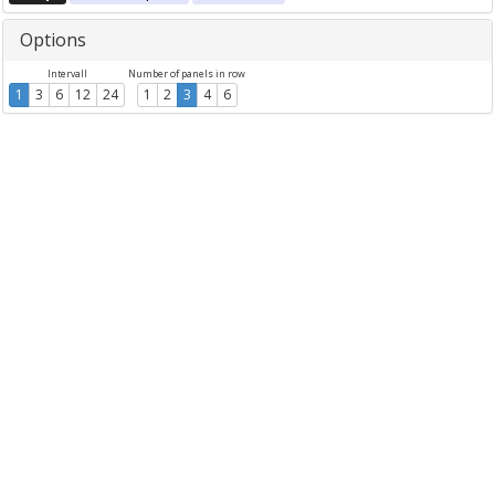
Options
Intervall
Number of panels in row
1
3
6
12
24
1
2
3
4
6