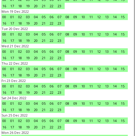
16
17
18
19
20
21
22
23
Mon 19 Dec 2022
00
01
02
03
04
05
06
07
08
09
10
11
12
13
14
15
16
17
18
19
20
21
22
23
Tue 20 Dec 2022
00
01
02
03
04
05
06
07
08
09
10
11
12
13
14
15
16
17
18
19
20
21
22
23
Wed 21 Dec 2022
00
01
02
03
04
05
06
07
08
09
10
11
12
13
14
15
16
17
18
19
20
21
22
23
Thu 22 Dec 2022
00
01
02
03
04
05
06
07
08
09
10
11
12
13
14
15
16
17
18
19
20
21
22
23
Fri 23 Dec 2022
00
01
02
03
04
05
06
07
08
09
10
11
12
13
14
15
16
17
18
19
20
21
22
23
Sat 24 Dec 2022
00
01
02
03
04
05
06
07
08
09
10
11
12
13
14
15
16
17
18
19
20
21
22
23
Sun 25 Dec 2022
00
01
02
03
04
05
06
07
08
09
10
11
12
13
14
15
16
17
18
19
20
21
22
23
Mon 26 Dec 2022