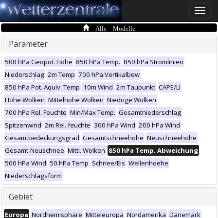
Toggle
naviga
Alle Modelle
Parameter
500 hPa Geopot. Höhe
850 hPa Temp.
850 hPa Stromlinien
Niederschlag
2m Temp
700 hPa Vertikalbew
850 hPa Pot. Äquiv. Temp
10m Wind
2m Taupunkt
CAPE/LI
Hohe Wolken
Mittelhohe Wolken
Niedrige Wolken
700 hPa Rel. Feuchte
Min/Max Temp.
Gesamtniederschlag
Spitzenwind
2m Rel. feuchte
300 hPa Wind
200 hPa Wind
Gesamtbedeckungsgrad
Gesamtschneehöhe
Neuschneehöhe
Gesamt-Neuschnee
Mittl. Wolken
850 hPa Temp. Abweichung
500 hPa Wind
50 hPa Temp
Schnee/Eis
Wellenhoehe
Niederschlagsform
Gebiet
Europa
Nordhemisphäre
Mitteleuropa
Nordamerika
Dänemark