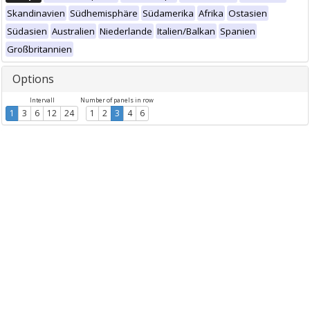
Skandinavien
Südhemisphäre
Südamerika
Afrika
Ostasien
Südasien
Australien
Niederlande
Italien/Balkan
Spanien
Großbritannien
Options
Intervall
Number of panels in row
1
3
6
12
24
1
2
3
4
6