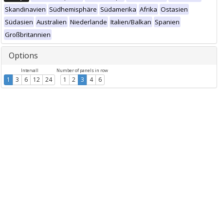
Skandinavien
Südhemisphäre
Südamerika
Afrika
Ostasien
Südasien
Australien
Niederlande
Italien/Balkan
Spanien
Großbritannien
Options
Intervall
Number of panels in row
1
3
6
12
24
1
2
3
4
6