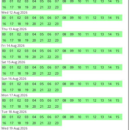
00
01
02
03
04
05
06
07
08
09
10
11
12
13
14
15
16
17
18
19
20
21
22
23
Wed 12 Aug 2026
00
01
02
03
04
05
06
07
08
09
10
11
12
13
14
15
16
17
18
19
20
21
22
23
Thu 13 Aug 2026
00
01
02
03
04
05
06
07
08
09
10
11
12
13
14
15
16
17
18
19
20
21
22
23
Fri 14 Aug 2026
00
01
02
03
04
05
06
07
08
09
10
11
12
13
14
15
16
17
18
19
20
21
22
23
Sat 15 Aug 2026
00
01
02
03
04
05
06
07
08
09
10
11
12
13
14
15
16
17
18
19
20
21
22
23
Sun 16 Aug 2026
00
01
02
03
04
05
06
07
08
09
10
11
12
13
14
15
16
17
18
19
20
21
22
23
Mon 17 Aug 2026
00
01
02
03
04
05
06
07
08
09
10
11
12
13
14
15
16
17
18
19
20
21
22
23
Tue 18 Aug 2026
00
01
02
03
04
05
06
07
08
09
10
11
12
13
14
15
16
17
18
19
20
21
22
23
Wed 19 Aug 2026