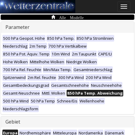
Toggle
naviga
Alle Modelle
Parameter
500 hPa Geopot. Höhe
850 hPa Temp.
850 hPa Stromlinien
Niederschlag
2m Temp
700 hPa Vertikalbew
850 hPa Pot. Äquiv. Temp
10m Wind
2m Taupunkt
CAPE/LI
Hohe Wolken
Mittelhohe Wolken
Niedrige Wolken
700 hPa Rel. Feuchte
Min/Max Temp.
Gesamtniederschlag
Spitzenwind
2m Rel. feuchte
300 hPa Wind
200 hPa Wind
Gesamtbedeckungsgrad
Gesamtschneehöhe
Neuschneehöhe
Gesamt-Neuschnee
Mittl. Wolken
850 hPa Temp. Abweichung
500 hPa Wind
50 hPa Temp
Schnee/Eis
Wellenhoehe
Niederschlagsform
Gebiet
Europa
Nordhemisphäre
Mitteleuropa
Nordamerika
Dänemark