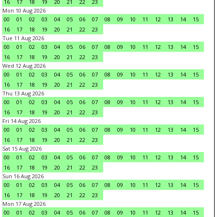
16
17
18
19
20
21
22
23
Mon 10 Aug 2026
00
01
02
03
04
05
06
07
08
09
10
11
12
13
14
15
16
17
18
19
20
21
22
23
Tue 11 Aug 2026
00
01
02
03
04
05
06
07
08
09
10
11
12
13
14
15
16
17
18
19
20
21
22
23
Wed 12 Aug 2026
00
01
02
03
04
05
06
07
08
09
10
11
12
13
14
15
16
17
18
19
20
21
22
23
Thu 13 Aug 2026
00
01
02
03
04
05
06
07
08
09
10
11
12
13
14
15
16
17
18
19
20
21
22
23
Fri 14 Aug 2026
00
01
02
03
04
05
06
07
08
09
10
11
12
13
14
15
16
17
18
19
20
21
22
23
Sat 15 Aug 2026
00
01
02
03
04
05
06
07
08
09
10
11
12
13
14
15
16
17
18
19
20
21
22
23
Sun 16 Aug 2026
00
01
02
03
04
05
06
07
08
09
10
11
12
13
14
15
16
17
18
19
20
21
22
23
Mon 17 Aug 2026
00
01
02
03
04
05
06
07
08
09
10
11
12
13
14
15