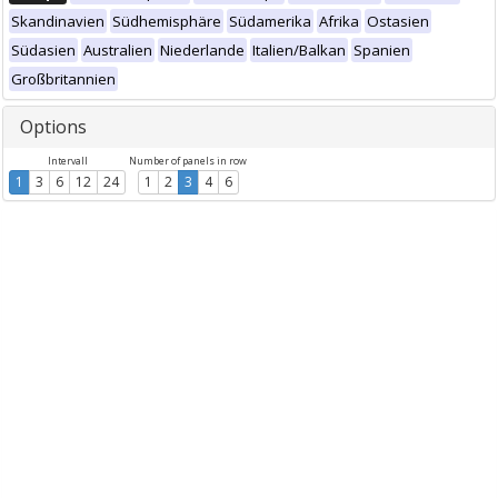
Skandinavien
Südhemisphäre
Südamerika
Afrika
Ostasien
Südasien
Australien
Niederlande
Italien/Balkan
Spanien
Großbritannien
Options
Intervall
Number of panels in row
1
3
6
12
24
1
2
3
4
6