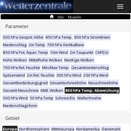
Toggle
naviga
Alle Modelle
Parameter
500 hPa Geopot. Höhe
850 hPa Temp.
850 hPa Stromlinien
Niederschlag
2m Temp
700 hPa Vertikalbew
850 hPa Pot. Äquiv. Temp
10m Wind
2m Taupunkt
CAPE/LI
Hohe Wolken
Mittelhohe Wolken
Niedrige Wolken
700 hPa Rel. Feuchte
Min/Max Temp.
Gesamtniederschlag
Spitzenwind
2m Rel. feuchte
300 hPa Wind
200 hPa Wind
Gesamtbedeckungsgrad
Gesamtschneehöhe
Neuschneehöhe
Gesamt-Neuschnee
Mittl. Wolken
850 hPa Temp. Abweichung
500 hPa Wind
50 hPa Temp
Schnee/Eis
Wellenhoehe
Niederschlagsform
Gebiet
Europa
Nordhemisphäre
Mitteleuropa
Nordamerika
Dänemark