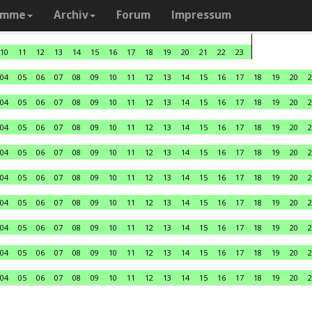
amme
Archiv
Forum
Impressum
10
11
12
13
14
15
16
17
18
19
20
21
22
23
04
05
06
07
08
09
10
11
12
13
14
15
16
17
18
19
20
2
04
05
06
07
08
09
10
11
12
13
14
15
16
17
18
19
20
2
04
05
06
07
08
09
10
11
12
13
14
15
16
17
18
19
20
2
04
05
06
07
08
09
10
11
12
13
14
15
16
17
18
19
20
2
04
05
06
07
08
09
10
11
12
13
14
15
16
17
18
19
20
2
04
05
06
07
08
09
10
11
12
13
14
15
16
17
18
19
20
2
04
05
06
07
08
09
10
11
12
13
14
15
16
17
18
19
20
2
04
05
06
07
08
09
10
11
12
13
14
15
16
17
18
19
20
2
04
05
06
07
08
09
10
11
12
13
14
15
16
17
18
19
20
2