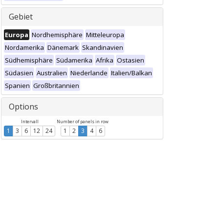
Gebiet
Europa
Nordhemisphäre
Mitteleuropa
Nordamerika
Dänemark
Skandinavien
Südhemisphäre
Südamerika
Afrika
Ostasien
Südasien
Australien
Niederlande
Italien/Balkan
Spanien
Großbritannien
Options
Intervall
Number of panels in row
1
3
6
12
24
1
2
3
4
6