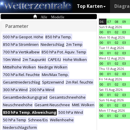
Top Karten
Diagr
Alle Modelle
06
07
08
09
Parameter
Sun 9 Aug 2026
00
01
02
03
500 hPa Geopot. Höhe
850 hPa Temp.
Mon 10 Aug 2026
00
01
02
03
850 hPa Stromlinien
Niederschlag
2m Temp
Tue 11 Aug 2026
700 hPa Vertikalbew
850 hPa Pot. Äquiv. Temp
00
01
02
03
Wed 12 Aug 2026
10m Wind
2m Taupunkt
CAPE/LI
Hohe Wolken
00
01
02
03
Mittelhohe Wolken
Niedrige Wolken
Thu 13 Aug 2026
00
01
02
03
700 hPa Rel. Feuchte
Min/Max Temp.
Fri 14 Aug 2026
Gesamtniederschlag
Spitzenwind
2m Rel. feuchte
00
01
02
03
300 hPa Wind
200 hPa Wind
Sat 15 Aug 2026
00
01
02
03
Gesamtbedeckungsgrad
Gesamtschneehöhe
Sun 16 Aug 2026
Neuschneehöhe
Gesamt-Neuschnee
Mittl. Wolken
00
01
02
03
Mon 17 Aug 2026
850 hPa Temp. Abweichung
500 hPa Wind
00
01
02
03
50 hPa Temp
Schnee/Eis
Wellenhoehe
Niederschlagsform