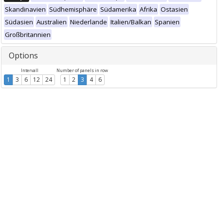
Skandinavien
Südhemisphäre
Südamerika
Afrika
Ostasien
Südasien
Australien
Niederlande
Italien/Balkan
Spanien
Großbritannien
Options
Intervall
Number of panels in row
1
3
6
12
24
1
2
3
4
6