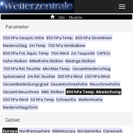
Toggle
naviga
Alle Modelle
Parameter
500 hPa Geopot. Höhe
850 hPa Temp.
850 hPa Stromlinien
Niederschlag
2m Temp
700 hPa Vertikalbew
850 hPa Pot. Äquiv. Temp
10m Wind
2m Taupunkt
CAPE/LI
Hohe Wolken
Mittelhohe Wolken
Niedrige Wolken
700 hPa Rel. Feuchte
Min/Max Temp.
Gesamtniederschlag
Spitzenwind
2m Rel. feuchte
300 hPa Wind
200 hPa Wind
Gesamtbedeckungsgrad
Gesamtschneehöhe
Neuschneehöhe
Gesamt-Neuschnee
Mittl. Wolken
850 hPa Temp. Abweichung
500 hPa Wind
50 hPa Temp
Schnee/Eis
Wellenhoehe
Niederschlagsform
Gebiet
Europa
Nordhemisphäre
Mitteleuropa
Nordamerika
Dänemark