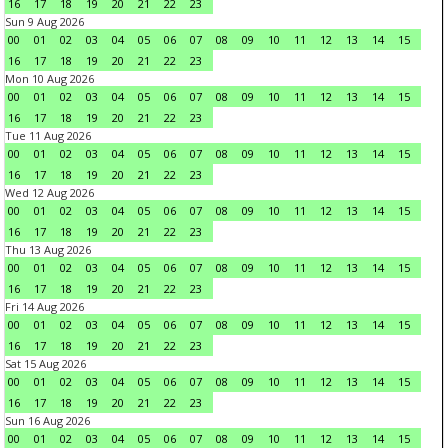
16
17
18
19
20
21
22
23
Sun 9 Aug 2026
00
01
02
03
04
05
06
07
08
09
10
11
12
13
14
15
16
17
18
19
20
21
22
23
Mon 10 Aug 2026
00
01
02
03
04
05
06
07
08
09
10
11
12
13
14
15
16
17
18
19
20
21
22
23
Tue 11 Aug 2026
00
01
02
03
04
05
06
07
08
09
10
11
12
13
14
15
16
17
18
19
20
21
22
23
Wed 12 Aug 2026
00
01
02
03
04
05
06
07
08
09
10
11
12
13
14
15
16
17
18
19
20
21
22
23
Thu 13 Aug 2026
00
01
02
03
04
05
06
07
08
09
10
11
12
13
14
15
16
17
18
19
20
21
22
23
Fri 14 Aug 2026
00
01
02
03
04
05
06
07
08
09
10
11
12
13
14
15
16
17
18
19
20
21
22
23
Sat 15 Aug 2026
00
01
02
03
04
05
06
07
08
09
10
11
12
13
14
15
16
17
18
19
20
21
22
23
Sun 16 Aug 2026
00
01
02
03
04
05
06
07
08
09
10
11
12
13
14
15